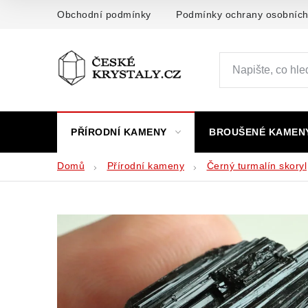
Přejít
Obchodní podmínky
Podmínky ochrany osobních
na
obsah
PŘÍRODNÍ KAMENY
BROUŠENÉ KAMEN
Domů
Přírodní kameny
Černý turmalín skoryl