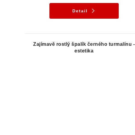
Detail
Zajímavě rostlý špalík černého turmalínu -
estetika