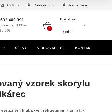
ovní značky
CZK
Výkup minerálů a drahých kamenů
Kontakt
Přihlášení
Registrace
Prázdný
603 460 391
(po – pá: 9:00 –
18:00)
Nákupní
košík
košík
SLEVY
VIDEOGALERIE
KONTAKT
ovaný vzorek skorylu
Pikárec
m
výrazným hlubokým rýhováním
, stejně tak