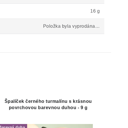
16 g
Položka byla vyprodána…
Špalíček černého turmalínu s krásnou
povrchovou barevnou duhou - 9 g
Barevná duha