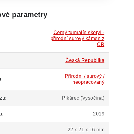
vé parametry
Černý turmalín skoryl -
přírodní surový kámen z
ČR
Česká Republika
Přírodní / surový /
a
neopracovaný
zu:
Pikárec (Vysočina)
u:
2019
22 x 21 x 16 mm