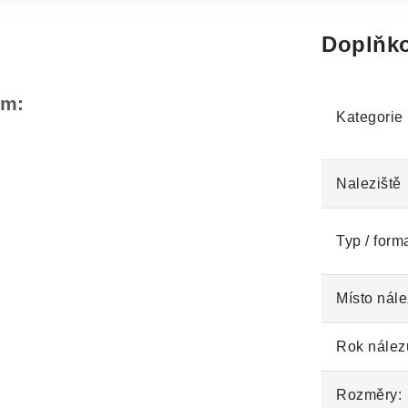
Doplňko
em:
Kategorie
Naleziště
Typ / form
Místo nále
Rok nález
Rozměry: