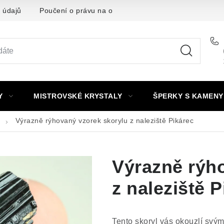
 údajů
Poučení o právu na odstoupení od smlouvy
Punc
Y
MISTROVSKÉ KRYSTALY
ŠPERKY S KAMENY
Výrazně rýhovaný vzorek skorylu z naleziště Pikárec
Výrazně rýh
z naleziště 
Tento skoryl vás okouzlí svý