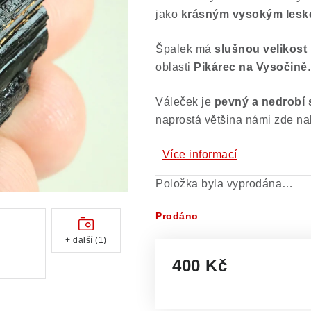
jako
krásným vysokým les
Špalek má
slušnou velikost
oblasti
Pikárec na Vysočině
.
Váleček je
pevný a nedrobí 
naprostá většina námi zde na
Více informací
Položka byla vyprodána…
Prodáno
+ další (1)
400 Kč
Měrná cena: