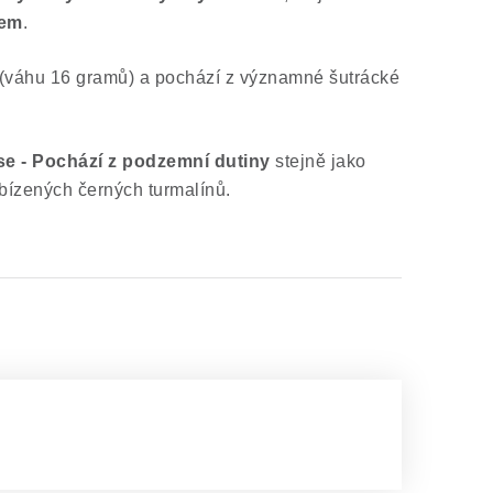
kem
.
(váhu 16 gramů) a pochází z významné šutrácké
se - Pochází z podzemní dutiny
stejně jako
bízených černých turmalínů.