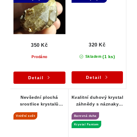
Andělů
320 Kč
350 Kč
(1 ks)
Skladem
Prodáno
Detail
Detail
Nevšední plochá
Kvalitní duhový krystal
srostlice krystalů
záhnědy s náznaky
záhněd s hezkým
několika Fantomů
Vnitřní svět
Barevná duha
vnitřním světem
Krystal Fantom