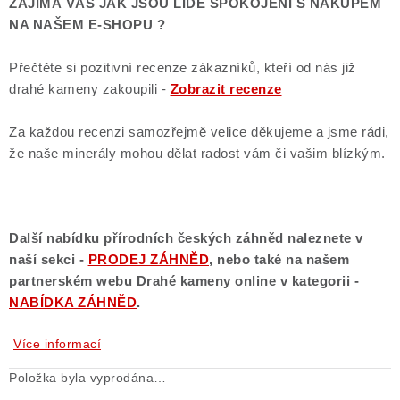
ZAJÍMÁ VÁS JAK JSOU LIDÉ SPOKOJENI S NÁKUPEM
NA NAŠEM E-SHOPU ?
Přečtěte si pozitivní recenze zákazníků, kteří od nás již
drahé kameny zakoupili -
Zobrazit recenze
Za každou recenzi samozřejmě velice děkujeme a jsme rádi,
že naše minerály mohou dělat radost vám či vašim blízkým.
Další nabídku přírodních českých záhněd naleznete v
naší sekci -
PRODEJ ZÁHNĚD
, nebo také na našem
partnerském webu Drahé kameny online
v kategorii -
NABÍDKA ZÁHNĚD
.
Více informací
Položka byla vyprodána…