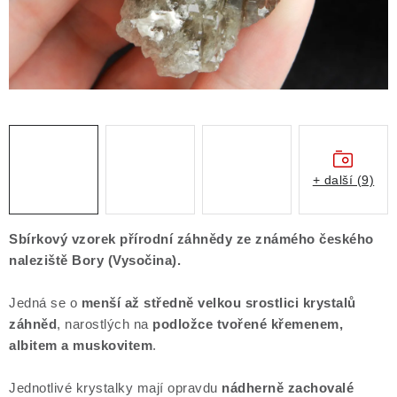
Obchodní podmínky
Podmínky ochrany osobních údajů
Poučení o právu na odstoupení od smlouvy
Puncovní značky
Výkup minerálů a drahých kamenů
Kontakt
+ další (9)
Sbírkový vzorek přírodní záhnědy ze známého českého
naleziště Bory (Vysočina).
Jedná se o
menší až středně velkou srostlici krystalů
záhněd
, narostlých na
podložce tvořené křemenem,
albitem a muskovitem
.
Jednotlivé krystalky mají opravdu
nádherně zachovalé