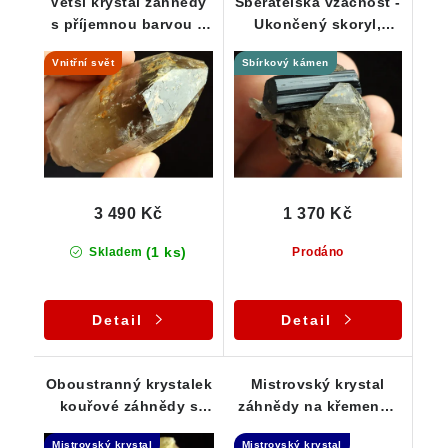
Větší krystal záhnědy
Sběratelská vzácnost -
s příjemnou barvou a
Ukončený skoryl,
vysokou čistotou
krystalky záhněd,
Vnitřní svět
Sbírkový kámen
jehličky skorylů
3 490 Kč
1 370 Kč
(1 ks)
Skladem
Prodáno
Detail
Detail
Oboustranný krystalek
Mistrovský krystal
kouřové záhnědy s
záhnědy na křemenné
náznakem elestialu
základně - Elestial dar
Mistrovský krystal
Mistrovský krystal