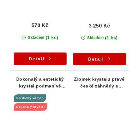
570 Kč
3 250 Kč
(1 ks)
(1 ks)
Skladem
Skladem
Detail
Detail
Dokonalý a estetický
Zlomek krystalu pravé
krystal podmanivě
české záhnědy s
kouřové záhnědy
barevnou duhou
Sbírkový kámen
Dokonalý krystal