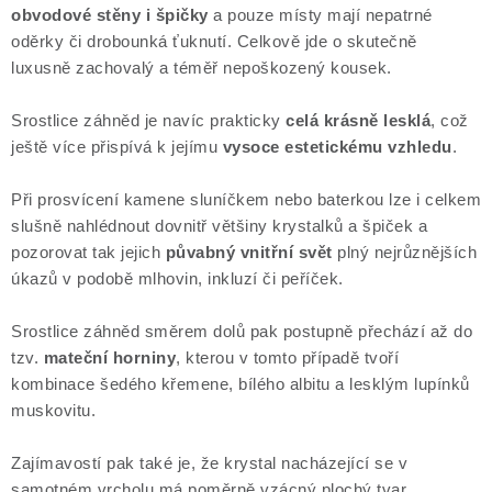
obvodové stěny i špičky
a pouze místy mají nepatrné
oděrky či drobounká ťuknutí. Celkově jde o skutečně
luxusně zachovalý a téměř nepoškozený kousek.
Srostlice záhněd je navíc prakticky
celá krásně lesklá
, což
ještě více přispívá k jejímu
vysoce estetickému vzhledu
.
Při prosvícení kamene sluníčkem nebo baterkou lze i celkem
slušně nahlédnout dovnitř většiny krystalků a špiček a
pozorovat tak jejich
půvabný vnitřní svět
plný nejrůznějších
úkazů v podobě mlhovin, inkluzí či peříček.
Srostlice záhněd směrem dolů pak postupně přechází až do
tzv.
mateční horniny
, kterou v tomto případě tvoří
kombinace šedého křemene, bílého albitu a lesklým lupínků
muskovitu.
Zajímavostí pak také je, že krystal nacházející se v
samotném vrcholu má poměrně vzácný plochý tvar.