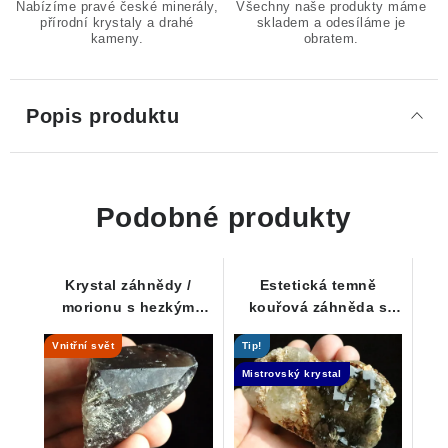
Nabízíme pravé české minerály,
Všechny naše produkty máme
přírodní krystaly a drahé
skladem a odesíláme je
kameny.
obratem.
Popis produktu
Podobné produkty
Krystal záhnědy /
Estetická temně
morionu s hezkým
kouřová záhněda s
vnitřním světem
muskovitem na
Vnitřní svět
Tip!
křemeni - Elestial
Mistrovský krystal