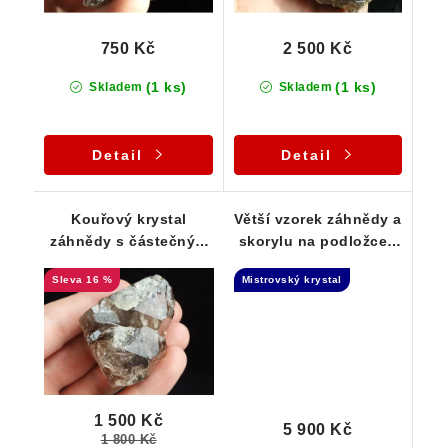
750 Kč
2 500 Kč
(1 ks)
(1 ks)
Skladem
Skladem
Detail
Detail
Kouřový krystal
Větší vzorek záhnědy a
záhnědy s částečným
skorylu na podložce -
elestiálním růstem
Elestial + Samoléčitel
16 %
Mistrovský krystal
1,7 Kg
1 500 Kč
5 900 Kč
1 800 Kč