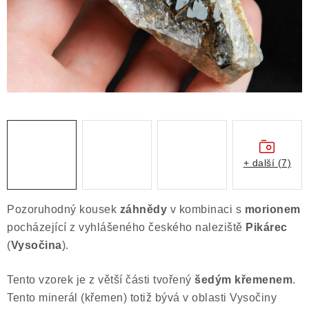
Obchodní podmínky
Podmínky ochrany osobních údajů
Poučení o právu na odstoupení od smlouvy
Puncovní značky
Výkup minerálů a drahých kamenů
Kontakt
+ další (7)
Pozoruhodný kousek
záhnědy
v kombinaci s
morionem
pocházející z vyhlášeného českého naleziště
Pikárec
(
Vysočina
).
Tento vzorek je z větší části tvořený
šedým křemenem
.
Tento minerál (křemen) totiž bývá v oblasti Vysočiny