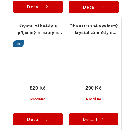
Detail
Detail
Krystal záhnědy s
Oboustranně vyvinutý
příjemným matným
krystal záhnědy s
povrchem a
úžasnou kouřovou
Tip!
nevšedním růstem
barvou
820 Kč
290 Kč
Prodáno
Prodáno
Detail
Detail