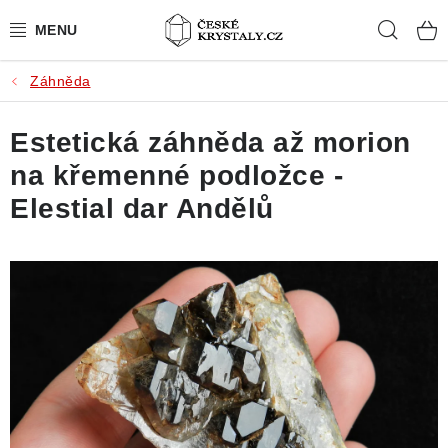
Přejít
Hleda
na
obsah
Záhněda
PŘÍRODNÍ KAMENY
Estetická záhněda až morion
BROUŠENÉ KAMENY
na křemenné podložce -
MISTROVSKÉ KRYSTALY
Elestial dar Andělů
ŠPERKY S KAMENY
SLEVY
VIDEOGALERIE
KONTAKT