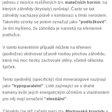
jednou z nejvíce rozšířených tzv.
matečních hornin
, na
kterých záhnědy (krystaly) vyrůstají. Často se tak
záhnědy nacházejí právě v kombinaci s tímto nerostem.
Takovéto vzorky se potom označují jako
"podložkové"
.
Je tím myšleno, že záhněda je narostlá na křemenné
podložce.
V tomto konkrétním případě můžete na křemeni
(podložce) obdivovat úžasně rostlou plochou záhnědu,
která má moc hezky zachovalé stěny, včetně několika
špiček.
Tento ojedinělý (specifický) růst mineralogové nazývají
jako
"hypoparalelní"
. Lidé zajímající se o drahé
kameny kvůli jejich energetickým účinkům a vlastnostem
pro něj mají označení
"elestiální"
.
Záhnědu lze též zařadit mezi tzv.
Mistrovské krystaly
a