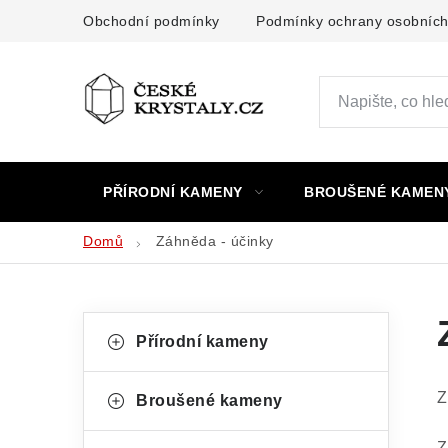
Přejít
Obchodní podmínky
Podmínky ochrany osobních
na
obsah
PŘÍRODNÍ KAMENY
BROUŠENÉ KAMEN
Domů
Záhněda - účinky
P
K
Přeskočit
Přírodní kameny
kategorie
a
o
t
s
Z
Broušené kameny
e
t
Z