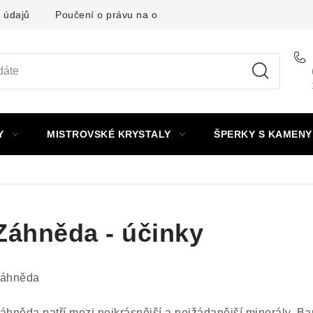
 údajů
Poučení o právu na odstoupení od smlouvy
Punc
Y
MISTROVSKÉ KRYSTALY
ŠPERKY S KAMENY
Záhněda - účinky
áhněda
áhněda patří mezi nejkrásnější a nejžádanější minerály. B