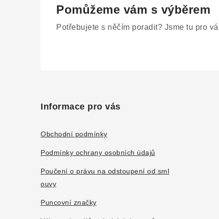
Pomůžeme vám s výběrem
Potřebujete s něčím poradit? Jsme tu pro vá
Z
á
Informace pro vás
p
a
Obchodní podmínky
t
Podmínky ochrany osobních údajů
í
Poučení o právu na odstoupení od sml
ouvy
Puncovní značky