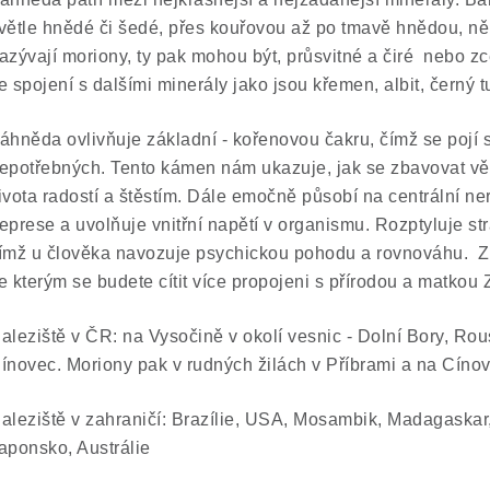
větle hnědé či šedé, přes kouřovou až po tmavě hnědou, n
azývají moriony, ty pak mohou být, průsvitné a čiré nebo z
e spojení s dalšími minerály jako jsou křemen, albit, černý tu
áhněda ovlivňuje základní - kořenovou čakru, čímž se pojí s 
epotřebných. Tento kámen nám ukazuje, jak se zbavovat věcí
ivota radostí a štěstím. Dále emočně působí na centrální 
eprese a uvolňuje vnitřní napětí v organismu. Rozptyluje stra
ímž u člověka navozuje psychickou pohodu a rovnováhu.
e kterým se budete cítit více propojeni s přírodou a matkou 
aleziště v ČR: na Vysočině v okolí vesnic - Dolní Bory, R
ínovec. Moriony pak v rudných žilách v Příbrami a na Cínov
aleziště v zahraničí: Brazílie, USA, Mosambik, Madagaskar
aponsko, Austrálie