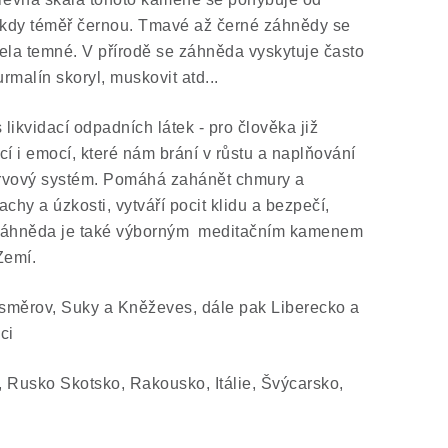
ěkdy téměř černou. Tmavé až černé záhnědy se
cela temné. V přírodě se záhněda vyskytuje často
rmalín skoryl, muskovit atd...
likvidací odpadních látek - pro člověka již
 i emocí, které nám brání v růstu a naplňování
nervový systém. Pomáhá zahánět chmury a
chy a úzkosti, vytváří pocit klidu a bezpečí,
 Záhněda je také výborným meditačním kamenem
Zemí.
ousměrov, Suky a Kněževes, dále pak Liberecko a
ci
, Rusko Skotsko, Rakousko, Itálie, Švýcarsko,