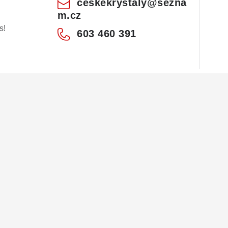
ceskekrystaly
@
sezna
m.cz
s!
603 460 391