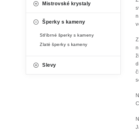
g
Mistrovské krystaly
r
s
o
n
a
Šperky s kameny
r
v
n
i
Stříbrné šperky s kameny
Z
e
n
Zlaté šperky s kameny
n
í
ž
d
Slevy
p
č
a
s
n
N
e
C
l
N
J