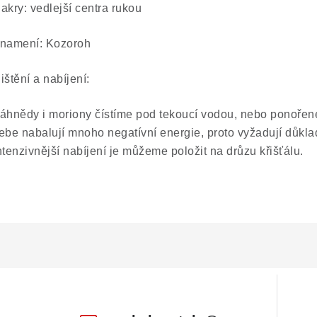
akry: vedlejší centra rukou
namení: Kozoroh
ištění a nabíjení:
áhnědy i moriony čístíme pod tekoucí vodou, nebo ponořen
ebe nabalují mnoho negatívní energie, proto vyžadují důklad
ntenzivnější nabíjení je můžeme položit na drůzu křišťálu.