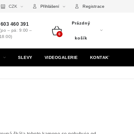
ovní značky
CZK
Výkup minerálů a drahých kamenů
Kontakt
Přihlášení
Registrace
Prázdný
603 460 391
(po – pá: 9:00 –
18:00)
Nákupní
košík
košík
SLEVY
VIDEOGALERIE
KONTAKT
arevná škála tohoto kamene se pohybuje od