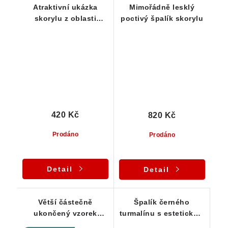
Atraktivní ukázka
Mimořádně lesklý
skorylu z oblasti
poctivý špalík skorylu
Vysočiny / Pikárec - 13
g
420 Kč
820 Kč
Prodáno
Prodáno
Detail
Detail
Větší částečně
Špalík černého
ukončený vzorek
turmalínu s estetickým
skorylu pro sběratele -
ukončením