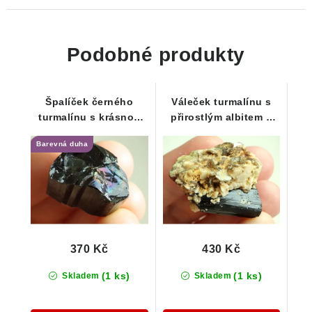
Podobné produkty
Špalíček černého
Váleček turmalínu s
turmalínu s krásnou
přirostlým albitem a
povrchovou barevnou
stříbrnou slídou /
Barevná duha
duhou - 9 g
muskovitem
370 Kč
430 Kč
(1 ks)
(1 ks)
Skladem
Skladem