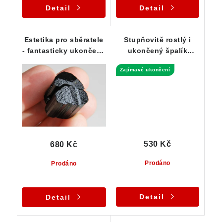
Detail
Detail
Estetika pro sběratele
Stupňovitě rostlý i
- fantasticky ukončený
ukončený špalík
skoryl s vysokým
černého turmalínu
Zajímavé ukončení
leskem
skorylu
530 Kč
680 Kč
Prodáno
Prodáno
Detail
Detail