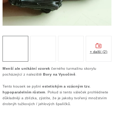
Obchodní podmínky
Podmínky ochrany osobních údajů
Poučení o právu na odstoupení od smlouvy
Puncovní značky
Výkup minerálů a drahých kamenů
Kontakt
+ další (2)
Menší ale unikátní vzorek
černého turmalínu skorylu
pocházející z naleziště
Bory na Vysočině
.
Tento kousek se pyšní
estetickým a vzácným tzv.
hypoparalelním růstem
. Pokud si tento váleček prohlédnete
důkladněji a zblízka, zjistíte, že je jakoby tvořený množstvím
drobnýh tužkových / jehlových špalíčků.