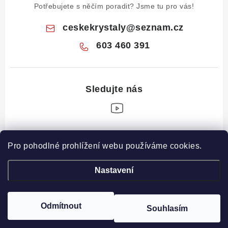
Potřebujete s něčím poradit? Jsme tu pro vás!
ceskekrystaly
@
seznam.cz
603 460 391
Z
Pro pohodlné prohlížení webu používáme cookies.
á
Informace pro vás
p
Nastavení
a
Obchodní podmínky
Drahé Kameny Online
t
Podmínky ochrany osobních údajů
í
Odmítnout
Souhlasím
Copyright 2026
České krystaly
. Všechna práva vyhrazena.
Poučení o právu na odstoupení od smlouvy
Vytvořil Shoptet