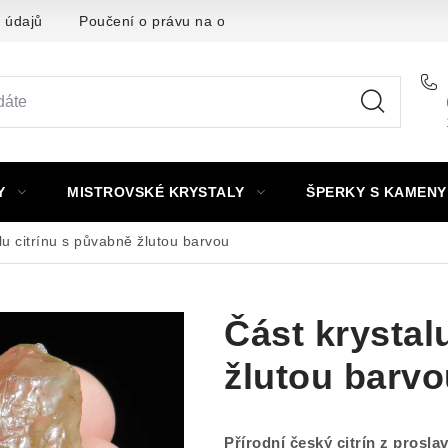
 údajů
Poučení o právu na odstoupení od smlouvy
Punc
Y
MISTROVSKÉ KRYSTALY
ŠPERKY S KAMENY
lu citrínu s půvabně žlutou barvou
Část krystal
žlutou barvo
Přírodní český citrín z prosla