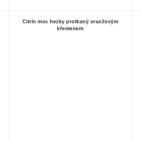
Citrín moc hezky protkaný oranžovým
křemenem