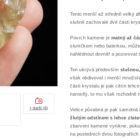
Tento menší až středně velký
z
slušně zachovalé dvě části krys
Povrch kamene je
matný až čás
sluníčkem nebo baterkou, může
nahlédnout dovnitř a pozorovat 
Ten ukrývá především
slušnou
však obdivovat i menší množstv
části krystalu je pak citrín le
narostlý, to mu však rozhodně n
+ další (8)
Velice půvabná je pak samotná b
žlutým odstínem s lehce zlata
zbarvení kamene vynikne, pokud
na posledních dvou fotografiích