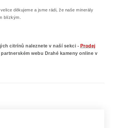
elice děkujeme a jsme rádi, že naše minerály
m blízkým.
ch citrínů naleznete v naší sekci -
Prodej
m partnerském webu Drahé kameny online
v