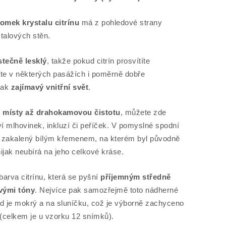
lomek krystalu citrínu
má z pohledové strany
talových stěn.
tečně lesklý
, takže pokud citrín prosvítíte
te v některých pasážích i poměrně dobře
tak
zajímavý vnitřní svět
.
, místy až drahokamovou čistotu
, můžete zde
í mlhovinek, inkluzí či peříček. V pomyslné spodní
hce zakalený bílým křemenem, na kterém byl původně
ijak neubírá na jeho celkové kráse.
arva citrínu, která se pyšní
příjemným středně
vými tóny
. Nejvíce pak samozřejmě toto nádherné
 je mokrý a na sluníčku, což je výborně zachyceno
 (celkem je u vzorku 12 snímků).