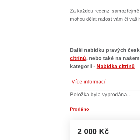
Za každou recenzi samozřejmě v
mohou dělat radost vám či vaši
Další nabídku pravých český
citrínů
, nebo také na naše
kategorii -
Nabídka citrínů
Více informací
Položka byla vyprodána…
Prodáno
2 000 Kč
Měrná cena: