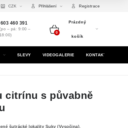
ovní značky
CZK
Výkup minerálů a drahých kamenů
Kontakt
Přihlášení
Registrace
Prázdný
603 460 391
(po – pá: 9:00 –
18:00)
Nákupní
košík
košík
SLEVY
VIDEOGALERIE
KONTAKT
u citrínu s půvabně
u
vené šutrácké lokality
Suky (Vysočina)
.