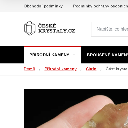
Přejít
Obchodní podmínky
Podmínky ochrany osobních
na
obsah
PŘÍRODNÍ KAMENY
BROUŠENÉ KAMEN
Domů
Přírodní kameny
Citrín
Část krysta