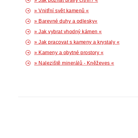
» Jak poznat pravý citrín? «
» Vnitřní svět kamenů «
» Barevné duhy a odlesky«
» Jak vybrat vhodný kámen «
» Jak pracovat s kameny a krystaly «
» Kameny a obytné prostory «
» Naleziště minerálů - Kněževes «