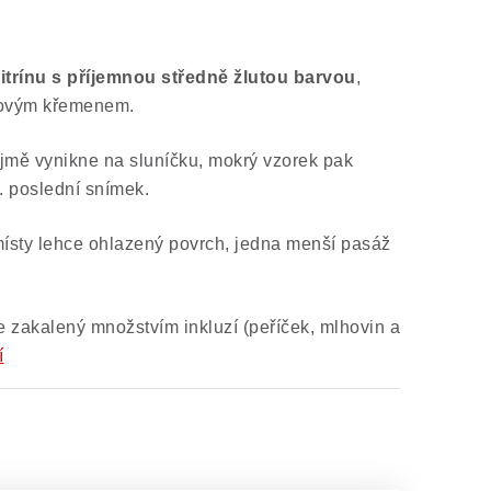
itrínu s příjemnou středně žlutou barvou
,
nžovým křemenem.
ejmě vynikne na sluníčku, mokrý vzorek pak
z. poslední snímek.
sty lehce ohlazený povrch, jedna menší pasáž
hce zakalený množstvím inkluzí (peříček, mlhovin a
í