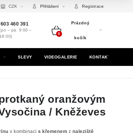
ovní značky
CZK
Výkup minerálů a drahých kamenů
Kontakt
Přihlášení
Registrace
Prázdný
603 460 391
(po – pá: 9:00 –
18:00)
Nákupní
košík
košík
SLEVY
VIDEOGALERIE
KONTAKT
ě protkaný oranžovým
Vysočina / Kněževes
rínu
v kombinaci
s křemenem
z
naleziště