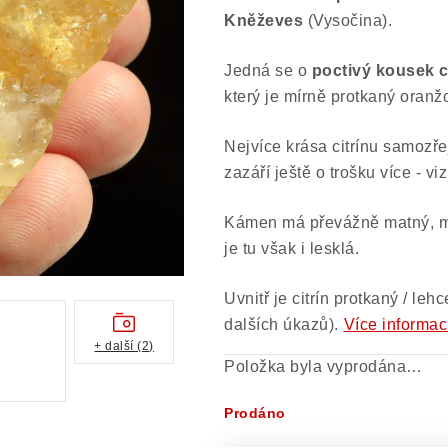
Kněževes
(Vysočina).
Jedná se o
poctivý kousek c
který je mírně protkaný ora
Nejvíce krása citrínu samozř
zazáří ještě o trošku více - vi
Kámen má převážně matný, mí
je tu však i lesklá.
Uvnitř je citrín protkaný / le
dalších úkazů).
Více informac
+ další (2)
Položka byla vyprodána…
Prodáno