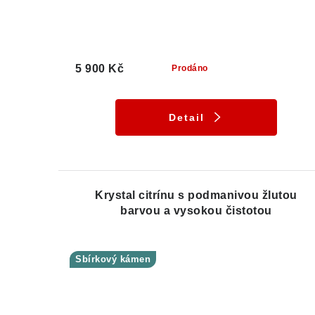
5 900 Kč
Prodáno
Detail
Krystal citrínu s podmanivou žlutou
barvou a vysokou čistotou
Sbírkový kámen