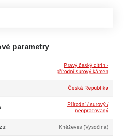
vé parametry
Pravý český citrín -
přírodní surový kámen
Česká Republika
Přírodní / surový /
a
neopracovaný
zu:
Kněževes (Vysočina)