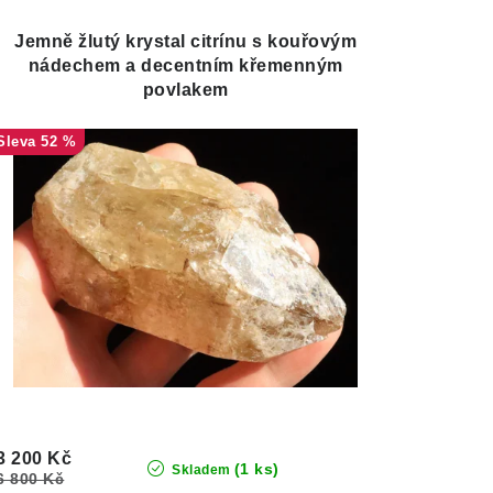
Jemně žlutý krystal citrínu s kouřovým
nádechem a decentním křemenným
povlakem
52 %
3 200 Kč
(1 ks)
Skladem
6 800 Kč