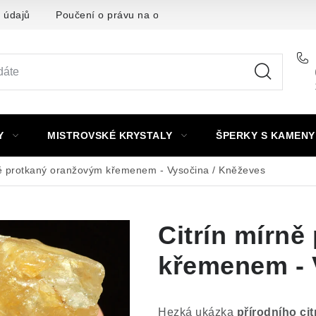
 údajů
Poučení o právu na odstoupení od smlouvy
Punc
Y
MISTROVSKÉ KRYSTALY
ŠPERKY S KAMENY
ně protkaný oranžovým křemenem - Vysočina / Kněževes
Citrín mírn
křemenem - 
Hezká ukázka
přírodního cit