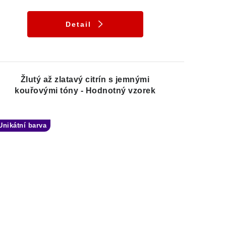
Detail
Žlutý až zlatavý citrín s jemnými
kouřovými tóny - Hodnotný vzorek
Unikátní barva