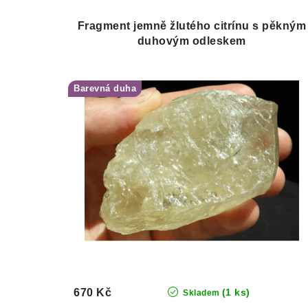
Fragment jemně žlutého citrínu s pěkným
duhovým odleskem
Barevná duha
670 Kč
(1 ks)
Skladem