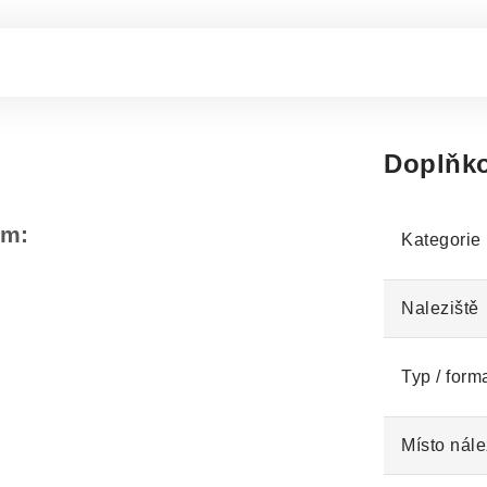
Doplňko
em:
Kategorie
Naleziště
Typ / form
Místo nále