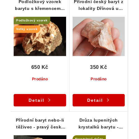
Podložkový vzorek
Přírodní český baryt z
barytu s křemencem a
lokality Dřínová u
křišťálem
Tišnova
Podložkový vzorek
Velký vzorek
650 Kč
350 Kč
Prodáno
Prodáno
Detail
Detail
Přírodní baryt nebo-li
Drůza lupenitých
těživec - pravý český
krystalků barytu -
kámen
Dřínová u Tišnova
Krystalová drůza