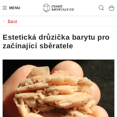
Přejít
Hleda
na
obsah
Baryt
PŘÍRODNÍ KAMENY
Estetická drůzička barytu pro
BROUŠENÉ KAMENY
začínající sběratele
MISTROVSKÉ KRYSTALY
ŠPERKY S KAMENY
SLEVY
VIDEOGALERIE
KONTAKT