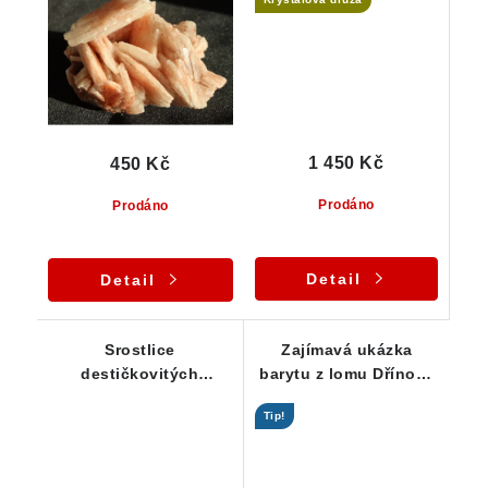
1 450 Kč
450 Kč
Prodáno
Prodáno
Detail
Detail
Srostlice
Zajímavá ukázka
destičkovitých
barytu z lomu Dřínová
krystalů barytu s
u Tišnova
Tip!
krásným leskem