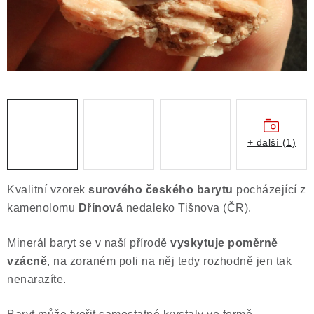
Obchodní podmínky
Podmínky ochrany osobních údajů
Poučení o právu na odstoupení od smlouvy
Puncovní značky
Výkup minerálů a drahých kamenů
Kontakt
+ další (1)
Kvalitní vzorek
surového českého barytu
pocházející z
kamenolomu
Dřínová
nedaleko Tišnova (ČR).
Minerál baryt se v naší přírodě
vyskytuje poměrně
vzácně
, na zoraném poli na něj tedy rozhodně jen tak
nenarazíte.