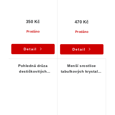
350 Kč
470 Kč
Prodáno
Prodáno
Detail
Detail
Pohledná drůza
Menší srostlice
destičkovitých
tabulkových krystalků
krystalů barytu
barytu z Dřínové u
Tišnova