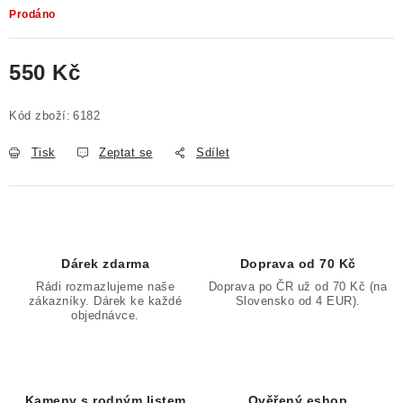
Prodáno
550 Kč
Měrná cena:
Kód zboží:
6182
Tisk
Zeptat se
Sdílet
Dárek zdarma
Doprava od 70 Kč
Rádi rozmazlujeme naše
Doprava po ČR už od 70 Kč (na
zákazníky. Dárek ke každé
Slovensko od 4 EUR).
objednávce.
Kameny s rodným listem
Ověřený eshop