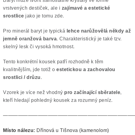
Baryt může tvořit samostatné krystaly ve formě
vrstvených destiček, ale i
zajímavé a estetické
srostlice
jako je tomu zde.
Pro minerál baryt je typická
lehce narůžovělá někdy až
jemně oranžová barva
. Charakteristický je také tzv.
skelný lesk či vysoká hmotnost.
Tento konkrétní kousek patří rozhodně k těm
kvalitnějším, jde totiž o
estetickou a zachovalou
srostlici / drůzu
.
Vzorek je více než vhodný
pro začínající sběratele
,
kteří hledají pohledný kousek za rozumný peníz.
——————————————————————————
Místo nálezu:
Dřínová u Tišnova (kamenolom)