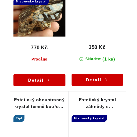
Mistrovský krystal
Elestial
slídou
350 Kč
770 Kč
(1 ks)
Skladem
Prodáno
Detail
Detail
Estetický oboustranný
Estetický krystal
krystal temně kouřové
záhnědy s
záhnědy - Elestial
druhogeneračním
Tip!
Mistrovský krystal
růstem - Elestial