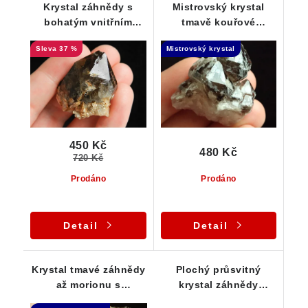
Krystal záhnědy s
Mistrovský krystal
bohatým vnitřním
tmavě kouřové
světem - Vysočina
záhnědy - Elestial dar
37 %
Mistrovský krystal
Andělů
450 Kč
480 Kč
720 Kč
Prodáno
Prodáno
Detail
Detail
Krystal tmavé záhnědy
Plochý průsvitný
až morionu s
krystal záhnědy
unikátním růstem -
pocukrovaný stříbrnou