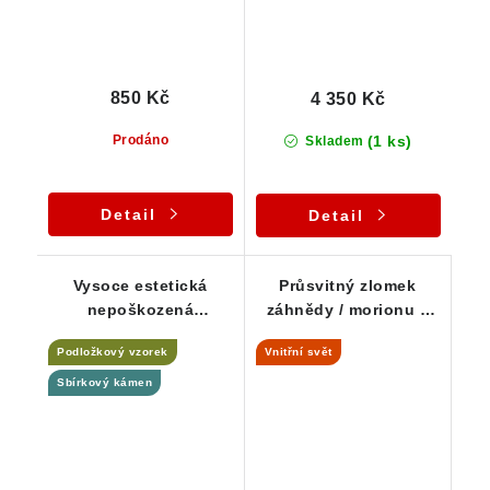
850 Kč
4 350 Kč
(1 ks)
Prodáno
Skladem
Detail
Detail
Vysoce estetická
Průsvitný zlomek
nepoškozená
záhnědy / morionu s
krystalová drůza
hezkým vnitřním
Podložkový vzorek
Vnitřní svět
záhněd na podložce
světem
Sbírkový kámen