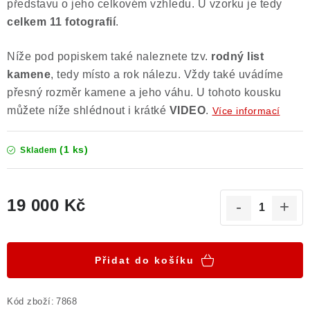
představu o jeho celkovém vzhledu. U vzorku je tedy
celkem 11 fotografií
.
Níže pod popiskem také naleznete tzv.
rodný list
kamene
, tedy místo a rok nálezu. Vždy také uvádíme
přesný rozměr kamene a jeho váhu. U tohoto kousku
můžete níže shlédnout i krátké
VIDEO
.
Více informací
(1 ks)
Skladem
19 000 Kč
Měrná cena:
Přidat do košíku
Kód zboží:
7868