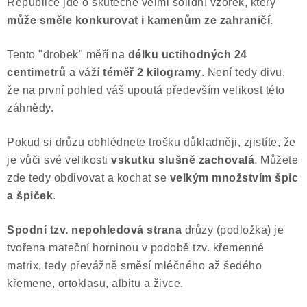
Republice jde o skutečně velmi solidní vzorek, který
může směle konkurovat i kamenům ze zahraničí
.
Tento "drobek" měří na
délku uctihodných 24
centimetrů
a váží
téměř 2 kilogramy
. Není tedy divu,
že na první pohled váš upoutá především velikost této
záhnědy.
Pokud si drůzu obhlédnete trošku důkladněji, zjistíte, že
je vůči své velikosti
vskutku slušně zachovalá
. Můžete
zde tedy obdivovat a kochat se
velkým množstvím špic
a
špiček
.
Spodní tzv. nepohledová strana
drůzy (podložka) je
tvořena mateční horninou v podobě tzv. křemenné
matrix, tedy převážně směsí mléčného až šedého
křemene, ortoklasu, albitu a živce.