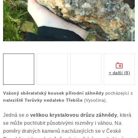
Obchodní podmínky
Podmínky ochrany osobních údajů
Poučení o právu na odstoupení od smlouvy
Puncovní značky
Výkup minerálů a drahých kamenů
Kontakt
+ další (8)
Vzácný sběratelský kousek přírodní záhnědy
pocházející z
naleziště Terůvky nedaleko Třebíče
(Vysočina).
Jedná se o
velikou krystalovou drůzu záhnědy
, která
se může pochlubit působivými rozměry i váhou. Na
poměry drahých kamenů nacházejících se v České