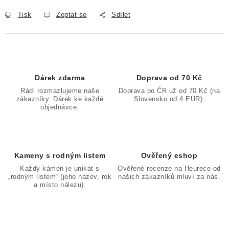
Tisk
Zeptat se
Sdílet
Dárek zdarma
Doprava od 70 Kč
Rádi rozmazlujeme naše
Doprava po ČR už od 70 Kč (na
zákazníky. Dárek ke každé
Slovensko od 4 EUR).
objednávce.
Kameny s rodným listem
Ověřený eshop
Každý kámen je unikát s
Ověřené recenze na Heurece od
„rodným listem“ (jeho název, rok
našich zákazníků mluví za nás.
a místo nálezu).