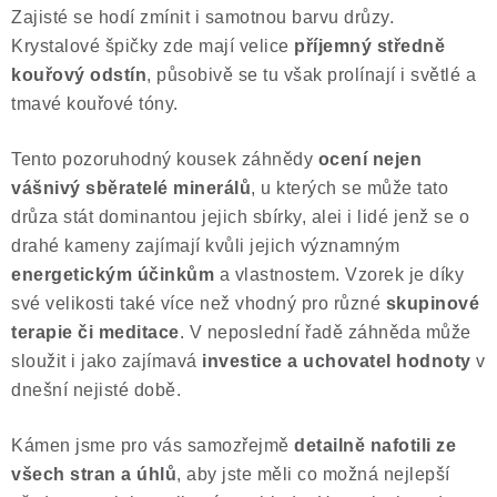
Zajisté se hodí zmínit i samotnou barvu drůzy.
Krystalové špičky zde mají velice
příjemný středně
kouřový odstín
, působivě se tu však prolínají i světlé a
tmavé kouřové tóny.
Tento pozoruhodný kousek záhnědy
ocení nejen
vášnivý sběratelé minerálů
, u kterých se může tato
drůza stát dominantou jejich sbírky, alei i lidé jenž se o
drahé kameny zajímají kvůli jejich významným
energetickým účinkům
a vlastnostem. Vzorek je díky
své velikosti také více než vhodný pro různé
skupinové
terapie či meditace
. V neposlední řadě záhněda může
sloužit i jako zajímavá
investice a uchovatel hodnoty
v
dnešní nejisté době.
Kámen jsme pro vás samozřejmě
detailně nafotili ze
všech stran a úhlů
, aby jste měli co možná nejlepší