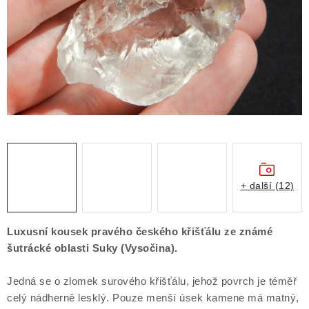
Obchodní podmínky
Podmínky ochrany osobních údajů
Poučení o právu na odstoupení od smlouvy
Puncovní značky
Výkup minerálů a drahých kamenů
Kontakt
+ další (12)
Luxusní kousek pravého českého křišťálu ze známé
šutrácké oblasti Suky (Vysočina).
Jedná se o zlomek surového křišťálu, jehož povrch je téměř
celý nádherně lesklý. Pouze menší úsek kamene má matný,