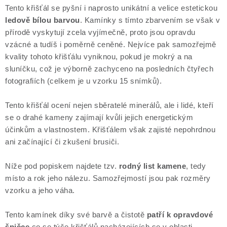
Tento křišťál se pyšní i naprosto unikátní a velice estetickou
ledově bílou barvou
. Kamínky s tímto zbarvením se však v
přírodě vyskytují zcela vyjímečně, proto jsou opravdu
vzácné a tudíš i poměrně ceněné. Nejvíce pak samozřejmě
kvality tohoto křišťálu vyniknou, pokud je mokrý a na
sluníčku, což je výborně zachyceno na posledních čtyřech
fotografiích (celkem je u vzorku 15 snímků).
Tento křišťál ocení nejen sběratelé minerálů, ale i lidé, kteří
se o drahé kameny zajímají kvůli jejich energetickým
účinkům a vlastnostem. Křišťálem však zajisté nepohrdnou
ani začínající či zkušení brusiči.
Níže pod popiskem najdete tzv.
rodný list kamene
, tedy
místo a rok jeho nálezu. Samozřejmostí jsou pak rozměry
vzorku a jeho váha.
Tento kamínek díky své barvě a čistotě
patří k opravdové