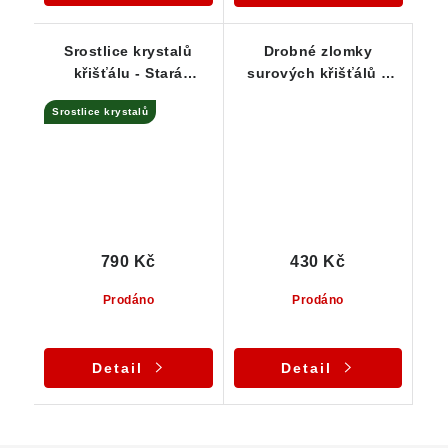
Srostlice krystalů
Drobné zlomky
křišťálu - Stará
surových křišťálů z
Červená Voda / ČR
oblasti Jeseníků - 10
Srostlice krystalů
ks
790 Kč
430 Kč
Prodáno
Prodáno
Detail
Detail