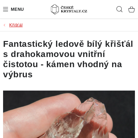
Přejít
Hleda
na
obsah
Křišťál
PŘÍRODNÍ KAMENY
Fantastický ledově bílý křišťál
BROUŠENÉ KAMENY
s drahokamovou vnitřní
MISTROVSKÉ KRYSTALY
čistotou - kámen vhodný na
výbrus
ŠPERKY S KAMENY
SLEVY
VIDEOGALERIE
KONTAKT