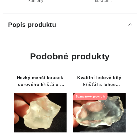
kameny.
obratem.
Popis produktu
Podobné produkty
Hezký menší kousek
Kvalitní ledově bílý
surového křišťálu z
křišťál s lehce
Vysočiny
ohlazeným povrchem
Sametový povrch