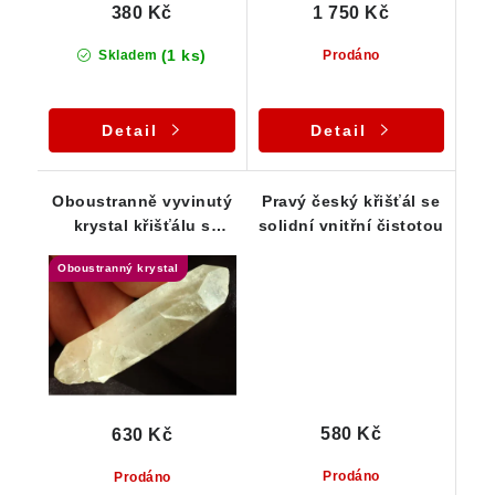
380 Kč
1 750 Kč
(1 ks)
Skladem
Prodáno
Detail
Detail
Oboustranně vyvinutý
Pravý český křišťál se
krystal křišťálu s
solidní vnitřní čistotou
lehkou přítomností
Oboustranný krystal
křemene
580 Kč
630 Kč
Prodáno
Prodáno