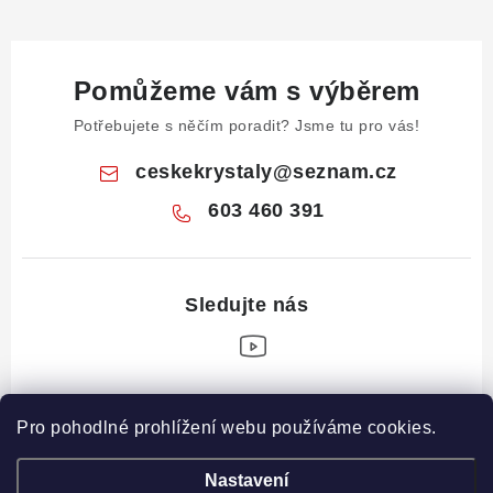
Pomůžeme vám s výběrem
Potřebujete s něčím poradit? Jsme tu pro vás!
ceskekrystaly
@
seznam.cz
603 460 391
Z
Pro pohodlné prohlížení webu používáme cookies.
á
Informace pro vás
p
Nastavení