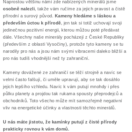
Naprostou většinu námi zde nabízených minerálů jsme
osobně nalezli
, takže vám ručíme za jejich pravost a čistě
přírodní a surový původ.
Kameny hledáme s láskou a
především úctou k přírodě
, jen tak si totiž uchovají svoji
jedinečnou pozitivní energii, kterou můžou poté předávat
dále. Všechny naše minerály pocházejí z České Republiky
(především z oblasti Vysočiny), protože tyto kameny se tu
narodily pro nás a jsou nám svými vibracemi daleko bližší a
pro nás tudíš vhodnější než ty zahraniční.
Kameny dovážené ze zahraničí se těží strojně a navíc se
velmi často falšují, či uměle upravují, aby se tak dosáhlo
jejich lepšího vzhledu. Navíc k vám putují mnohdy i přes
půlku planety a projdou tak rukama spousty přeprodejců a
obchodníků. Toto všecho může mít samozřejmě negativní
vliv na energetické účinky a vlastnosti těchto minerálů.
U nás máte jistotu, že kamínky putují z čisté přírody
prakticky rovnou k vám domů.