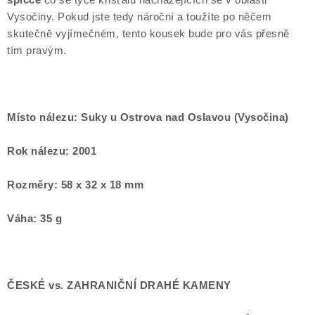
špičce
co se týče křišťálů nacházejících se v oblasti
Vysočiny. Pokud jste tedy nároční a toužíte po něčem
skutečně vyjímečném, tento kousek bude pro vás přesně
tím pravým.
Místo nálezu: Suky u Ostrova nad Oslavou (Vysočina)
Rok nálezu: 2001
Rozměry: 58 x 32 x 18 mm
Váha: 35 g
ČESKÉ vs. ZAHRANIČNÍ DRAHÉ KAMENY