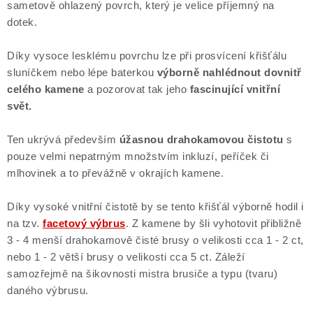
sametově ohlazený povrch, který je velice příjemný na
dotek.
Díky vysoce lesklému povrchu lze při prosvícení křišťálu
sluníčkem nebo lépe baterkou
výborně nahlédnout dovnitř
celého kamene
a pozorovat tak jeho
fascinující vnitřní
svět.
Ten ukrývá především
úžasnou drahokamovou čistotu
s
pouze velmi nepatrným množstvím inkluzí, peříček či
mlhovinek a to převážně v okrajích kamene.
Díky vysoké vnitřní čistotě by se tento křišťál výborně hodil i
na tzv.
facetový výbrus
. Z kamene by šli vyhotovit přibližně
3 - 4 menší drahokamově čisté brusy o velikosti cca 1 - 2 ct,
nebo 1 - 2 větší brusy o velikosti cca 5 ct. Záleží
samozřejmě na šikovnosti mistra brusiče a typu (tvaru)
daného výbrusu.