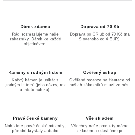
Dárek zdarma
Doprava od 70 Kč
Rádi rozmazlujeme naše
Doprava po ČR už od 70 Kč (na
zákazníky. Dárek ke každé
Slovensko od 4 EUR).
objednávce.
Kameny s rodným listem
Ověřený eshop
Každý kámen je unikát s
Ověřené recenze na Heurece od
„rodným listem“ (jeho název, rok
našich zákazníků mluví za nás.
a místo nálezu).
Pravé české kameny
Vše skladem
Nabízíme pravé české minerály,
Všechny naše produkty máme
přírodní krystaly a drahé
skladem a odesíláme je