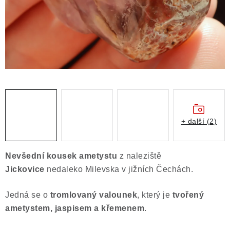
Obchodní podmínky
Podmínky ochrany osobních údajů
Poučení o právu na odstoupení od smlouvy
Puncovní značky
Výkup minerálů a drahých kamenů
Kontakt
+ další (2)
Nevšední kousek ametystu
z naleziště
Jickovice
nedaleko Milevska v jižních Čechách.
Jedná se o
tromlovaný valounek
, který je
tvořený
ametystem, jaspisem a křemenem
.