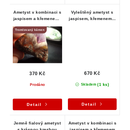
Ametyst v kombinaci s
Vyleštěný ametyst s
jaspisem a křemenem -
jaspisem, křemenem a
Krušné hory
křišťálem - barevná
Tromlovaný kámen
duha
670 Kč
370 Kč
(1 ks)
Skladem
Prodáno
Detail
Detail
Jemně fialový ametyst
Ametyst v kombinaci s
s krásnou kresbou
jaspisem a křemenem