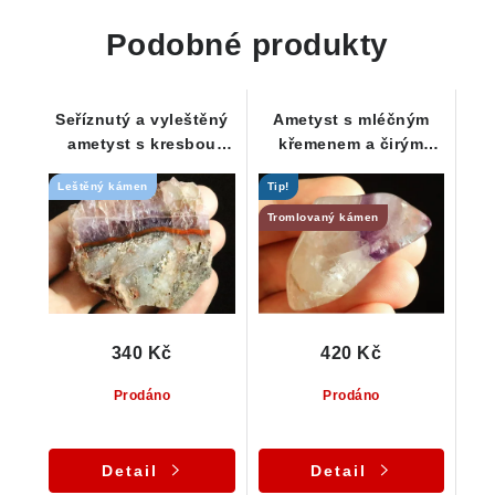
Podobné produkty
Seříznutý a vyleštěný
Ametyst s mléčným
ametyst s kresbou
křemenem a čirým
jaspisu
křišťálem
Leštěný kámen
Tip!
Tromlovaný kámen
340 Kč
420 Kč
Prodáno
Prodáno
Detail
Detail