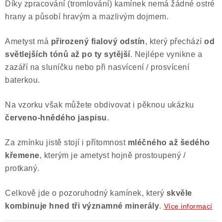
Díky zpracování (tromlování) kamínek nemá žádné ostré
hrany a působí hravým a mazlivým dojmem.
Ametyst má
přirozený fialový odstín
, který přechází
od
světlejších tónů až po ty sytější
. Nejlépe vynikne a
zazáří na sluníčku nebo při nasvícení / prosvícení
baterkou.
Na vzorku však můžete obdivovat i pěknou ukázku
červeno-hnědého jaspisu
.
Za zmínku jistě stojí i přítomnost
mléčného až šedého
křemene
, kterým je ametyst hojně prostoupený /
protkaný.
Celkově jde o pozoruhodný kamínek, který
skvěle
kombinuje hned tři významné minerály
.
Více informací