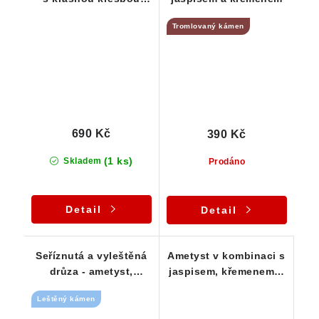
jaspisu a mateční
Tromlovaný kámen
horninou
690 Kč
390 Kč
(1 ks)
Skladem
Prodáno
Detail
Detail
Seříznutá a vyleštěná
Ametyst v kombinaci s
drůza - ametyst,
jaspisem, křemenem a
jaspis, křemen, křišťál
křišťálem - leštěný
Leštěný kámen
vzorek