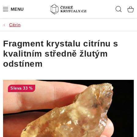
Přejít
Hleda
na
obsah
Citrín
PŘÍRODNÍ KAMENY
Fragment krystalu citrínu s
BROUŠENÉ KAMENY
kvalitním středně žlutým
MISTROVSKÉ KRYSTALY
odstínem
ŠPERKY S KAMENY
33 %
SLEVY
VIDEOGALERIE
KONTAKT