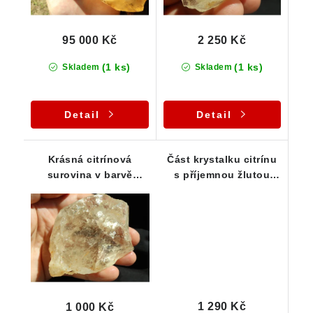
95 000 Kč
2 250 Kč
(1 ks)
(1 ks)
Skladem
Skladem
Detail
Detail
Krásná citrínová
Část krystalku citrínu
surovina v barvě
s příjemnou žlutou
šampaňského
barvou
1 290 Kč
1 000 Kč