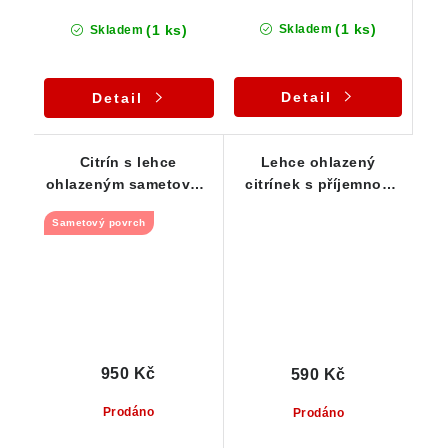
(1 ks)
(1 ks)
Skladem
Skladem
Detail
Detail
Citrín s lehce
Lehce ohlazený
ohlazeným sametovým
citrínek s příjemnou
povrchem a pěknou
žlutou barvou
Sametový povrch
barvou
950 Kč
590 Kč
Prodáno
Prodáno