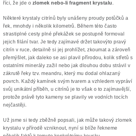
říci, že jde o
zlomek nebo-li fragment krystalu
.
Některé krystaly citrínů byly unášeny proudy potůčků a
řek, mnohdy i několik kilometrů. Během této často
strastiplné cesty plné překážek se postupně formoval
jejich filání tvar. Je tedy zajímavé držet takovýto pravý
citrín v ruce, detailně si jej prohlížet, zkoumat a zároveň
přemýšlet, jak daleko se asi plavil přírodou, kolik střetů s
ostatními minerály zažil nebo jak dlouhou dobu strávil v
zákrutě řeky tzv. meandru, který mu dodal ohlazaný
povrch. Každý kamínek svým tvarem a vzhledem vypráví
svůj unikátní příběh, u citrínů je to však o to zajímavější,
protože právě tyto kameny se plavily ve vodních tocích
nejčastěji.
Už jsme si tedy zběžně popsali, jak může takový zlomek
krystalu v přírodě vzniknout, nyní si blíže řekneme
několik faktů k tomuto konkrétnímu kousku.