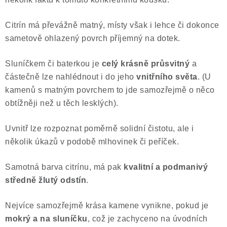
Citrín má převážně matný, místy však i lehce či dokonce
sametově ohlazený povrch příjemný na dotek.
Sluníčkem či baterkou je
celý krásně průsvitný
a
částečně lze nahlédnout i do jeho
vnitřního světa
. (U
kamenů s matným povrchem to jde samozřejmě o něco
obtížněji než u těch lesklých).
Uvnitř lze rozpoznat poměrně solidní čistotu, ale i
několik úkazů v podobě mlhovinek či peříček.
Samotná barva citrínu, má pak
kvalitní a podmanivý
středně žlutý odstín
.
Nejvíce samozřejmě krása kamene vynikne, pokud je
mokrý a na sluníčku
, což je zachyceno na úvodních