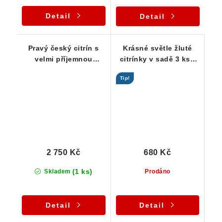
Detail
Detail
Pravý český citrín s
Krásné světle žluté
velmi příjemnou
citrínky v sadě 3 ks -
středně žlutou barvou
Vysočina
Tip!
2 750 Kč
680 Kč
(1 ks)
Skladem
Prodáno
Detail
Detail