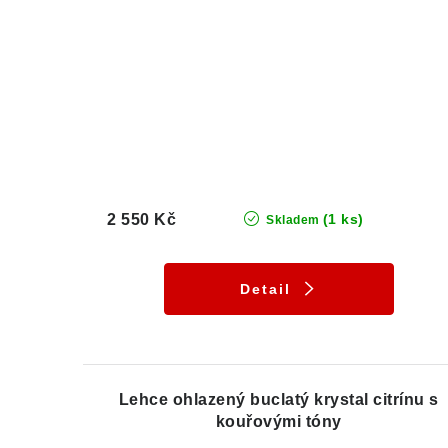
2 550 Kč
(1 ks)
Skladem
Detail
Lehce ohlazený buclatý krystal citrínu s
kouřovými tóny