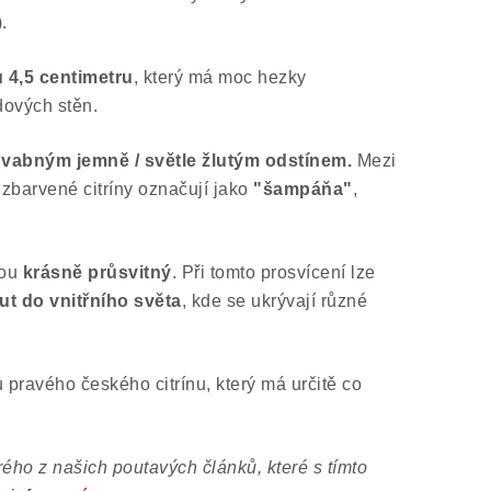
.
u 4,5 centimetru
, který má moc hezky
dových stěn.
vabným jemně / světle žlutým odstínem.
Mezi
 zbarvené citríny označují jako
"šampáňa"
,
kou
krásně průsvitný
. Při tomto prosvícení lze
t do vnitřního světa
, kde se ukrývají různé
u pravého českého citrínu, který má určitě co
ého z našich poutavých článků, které s tímto