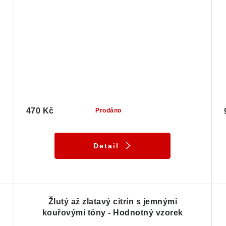
470 Kč
Prodáno
Detail
Žlutý až zlatavý citrín s jemnými
kouřovými tóny - Hodnotný vzorek