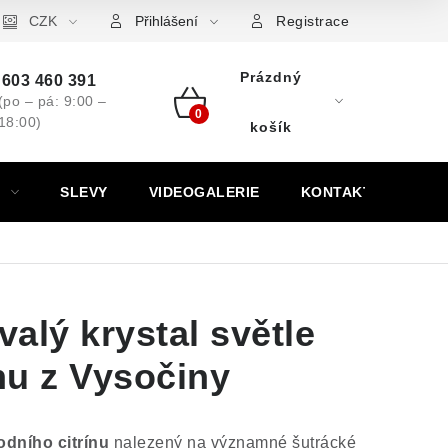
ovní značky
CZK
Výkup minerálů a drahých kamenů
Kontakt
Přihlášení
Registrace
Prázdný
603 460 391
(po – pá: 9:00 –
18:00)
Nákupní
košík
košík
SLEVY
VIDEOGALERIE
KONTAKT
alý krystal světle
ínu z Vysočiny
odního citrínu
nalezený na významné šutrácké