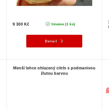
9 300 Kč
(1 ks)
Skladem
Detail
Menší lehce ohlazený citrín s podmanivou
žlutou barvou