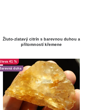
Žluto-zlatavý citrín s barevnou duhou a
přítomností křemene
41 %
Barevná duha