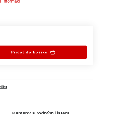
e informací
Přidat do košíku
dílet
Kameny s rodným listem