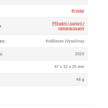
Krystal
Přírodní / surový /
a
neopracovaný
zu:
Kněževes (Vysočina)
u:
2020
47 x 32 x 25 mm
46 g