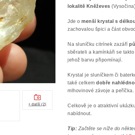
lokalitě Kněževes
(Vysočina)
Jde o
menší krystal s délko
zachovalou špici a část obvo
Na sluníčku citrínek zazáří
pů
sběrateli a kamínkáři se takto
jehož barvu připomínají.
Krystal je sluníčkem či bater
také celkem
dobře nahlédnou
mlhovinové závoje a peříčka.
+ další (2)
Celkově je o atraktivní ukázk
nabídnout.
Tip:
Začtěte se níže do někter