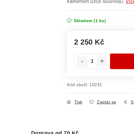
kamenem úzce souvisejí.
Víc
Skladem
(1 ks)
2 250 Kč
Měrná cena:
Kód zboží:
10231
Tisk
Zeptat se
S
Doprava od 70 Kč