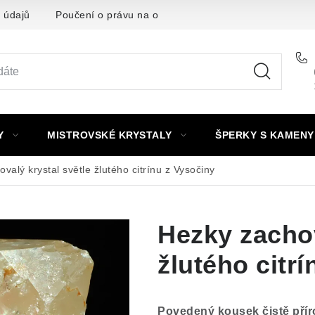
 údajů
Poučení o právu na odstoupení od smlouvy
Punc
Y
MISTROVSKÉ KRYSTALY
ŠPERKY S KAMENY
valý krystal světle žlutého citrínu z Vysočiny
Hezky zachov
žlutého citr
Povedený kousek čistě přír