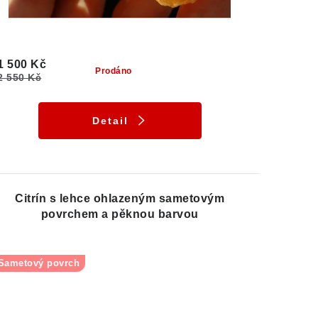
1 500 Kč
Prodáno
2 550 Kč
Detail
Citrín s lehce ohlazeným sametovým
povrchem a pěknou barvou
Sametový povrch