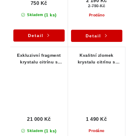
2 190 Kč
750 Kč
2 790 Kč
(1 ks)
Skladem
Prodáno
Detail
Detail
Exkluzivní fragment
Kvalitní zlomek
krystalu citrínu s
krystalu citrínu s
podmanivou žluto-
kouřovými tóny
zlatavou barvou a
drahokamovou
čistotou
21 000 Kč
1 490 Kč
(1 ks)
Skladem
Prodáno