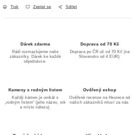
Tisk
Zeptat se
Sdílet
Dárek zdarma
Doprava od 70 Kč
Rádi rozmazlujeme naše
Doprava po ČR už od 70 Kč (na
zákazníky. Dárek ke každé
Slovensko od 4 EUR).
objednávce.
Kameny s rodným listem
Ověřený eshop
Každý kámen je unikát s
Ověřené recenze na Heurece od
„rodným listem“ (jeho název, rok
našich zákazníků mluví za nás.
a místo nálezu).