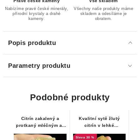
Pravé české kameny
Vše skladem
Nabízíme pravé české minerály,
Všechny naše produkty máme
přírodní krystaly a drahé
skladem a odesíláme je
kameny.
obratem.
Popis produktu
Parametry produktu
Podobné produkty
Citrín zakalený a
Kvalitní sytě žlutý
protkaný mléčným až
citrín v lehké
oranžovým křemenem
kombinaci s křemenem
30 %