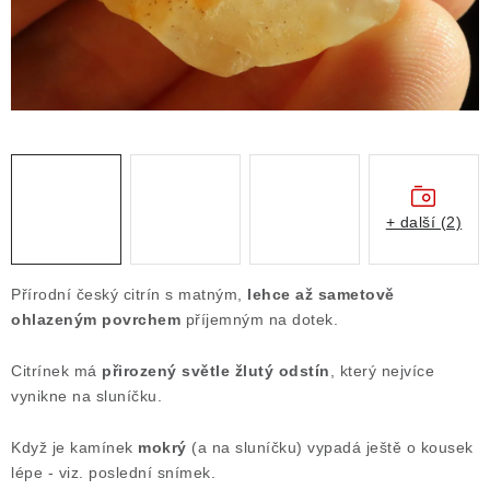
Obchodní podmínky
Podmínky ochrany osobních údajů
Poučení o právu na odstoupení od smlouvy
Puncovní značky
Výkup minerálů a drahých kamenů
Kontakt
+ další (2)
Přírodní český citrín s matným,
lehce až sametově
ohlazeným povrchem
příjemným na dotek.
Citrínek má
přirozený světle žlutý odstín
, který nejvíce
vynikne na sluníčku.
Když je kamínek
mokrý
(a na sluníčku) vypadá ještě o kousek
lépe - viz. poslední snímek.