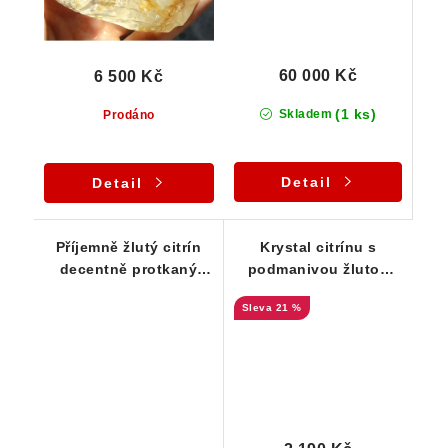
60 000 Kč
6 500 Kč
(1 ks)
Skladem
Prodáno
Detail
Detail
Příjemně žlutý citrín
Krystal citrínu s
decentně protkaný
podmanivou žlutou
oranžovým křemenem
barvou a kouřovou
21 %
špičkou