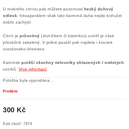
U mokrého citrínu pak můžete pozorovat
hezký duhový
odlesk
, fotoaparátem však tato barevná duha nejde bohužel
dobře zachytit.
Citrín je
průsvitný
(sluníčkem či baterkou) uvnitř je však
převážně zakalený. V jedné pasáži pak najdete i kousek
oranžového křemene.
Kamínek
potěší všechny milovníky ohlazených / omletých
vzorků.
Více informací
Položka byla vyprodána…
Prodáno
300 Kč
Měrná cena:
Kód zboží:
7874