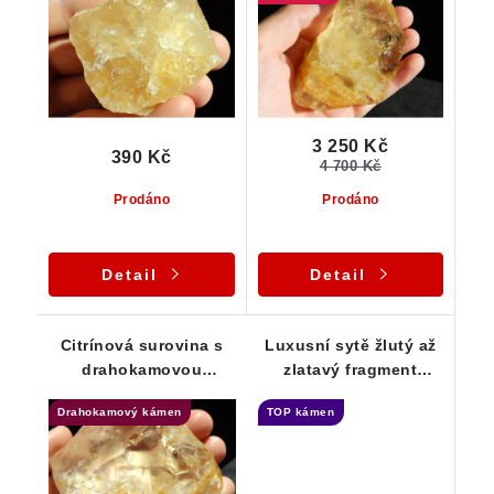
3 250 Kč
390 Kč
4 700 Kč
Prodáno
Prodáno
Detail
Detail
Citrínová surovina s
Luxusní sytě žlutý až
drahokamovou
zlatavý fragment
čistotou a příjemným
krystalu citrínu z
Drahokamový kámen
TOP kámen
sametovým povrchem
Vysočiny