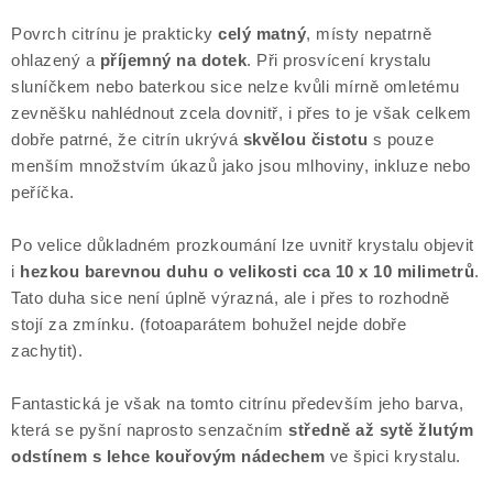
Povrch citrínu je prakticky
celý matný
, místy nepatrně
ohlazený a
příjemný na dotek
. Při prosvícení krystalu
sluníčkem nebo baterkou sice nelze kvůli mírně omletému
zevněšku nahlédnout zcela dovnitř, i přes to je však celkem
dobře patrné, že citrín ukrývá
skvělou čistotu
s pouze
menším množstvím úkazů jako jsou mlhoviny, inkluze nebo
peříčka.
Po velice důkladném prozkoumání lze uvnitř krystalu objevit
i
hezkou barevnou duhu o velikosti cca 10 x 10 milimetrů
.
Tato duha sice není úplně výrazná, ale i přes to rozhodně
stojí za zmínku. (fotoaparátem bohužel nejde dobře
zachytit).
Fantastická je však na tomto citrínu především jeho barva,
která se pyšní naprosto senzačním
středně až sytě žlutým
odstínem s lehce kouřovým nádechem
ve špici krystalu.