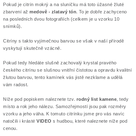
Pokud je citrín mokrý a na sluníčku má toto úžasné žluté
zbarvení až
medově - zlatavý tón
. To je dobře zachyceno
na posledních dvou fotografiích (celkem je u vzorku 10
snímků).
Citríny s takto vyjímečnou barvou se však v naší přírodě
vyskytují skutečně vzácně.
Pokud tedy hledáte slušně zachovalý krystal pravého
českého citrínu se slušnou vnitřní čistotou a opravdu kvalitní
žlutou barvou, tento kamínek vás jistě nezklame a udělá
vám radost.
Níže pod popiskem naleznete tzv.
rodný list kamene
, tedy
místo a rok jeho nálezu. Samozřejmostí jsou pak rozměry
vzorku a jeho váha. K tomuto citrínku jsme pro vás navíc
natočili i krásté
VIDEO
s hudbou, které naleznete níže pod
cenou.