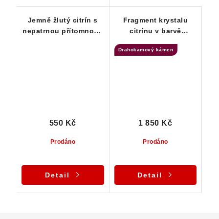
Jemně žlutý citrín s
Fragment krystalu
nepatrnou přítomností
citrínu v barvě
oranžového křemene
šampaňského
Drahokamový kámen
550 Kč
1 850 Kč
Prodáno
Prodáno
Detail
Detail