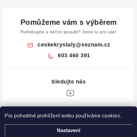
Pomůžeme vám s výběrem
Potřebujete s něčím poradit? Jsme tu pro vás!
ceskekrystaly
@
seznam.cz
603 460 391
Z
Pro pohodlné prohlížení webu používáme cookies.
á
Informace pro vás
p
Nastavení
a
Obchodní podmínky