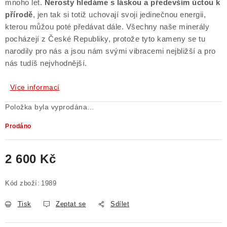
mnoho let.
Nerosty hledáme s láskou a především úctou k
přírodě
, jen tak si totiž uchovají svoji jedinečnou energii,
kterou můžou poté předávat dále. Všechny naše minerály
pocházejí z České Republiky, protože tyto kameny se tu
narodily pro nás a jsou nám svými vibracemi nejbližší a pro
nás tudíš nejvhodnější.
Více informací
Položka byla vyprodána…
Prodáno
2 600 Kč
Měrná cena:
Kód zboží:
1989
Tisk
Zeptat se
Sdílet