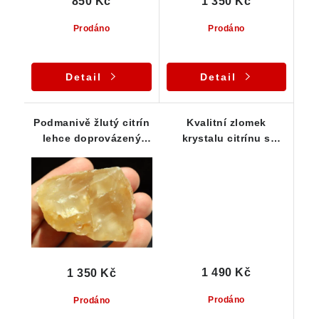
850 Kč
1 350 Kč
Prodáno
Prodáno
Detail
Detail
Podmanivě žlutý citrín
Kvalitní zlomek
lehce doprovázený
krystalu citrínu s
oranžovým křemenem
kouřovými tóny
1 490 Kč
1 350 Kč
Prodáno
Prodáno