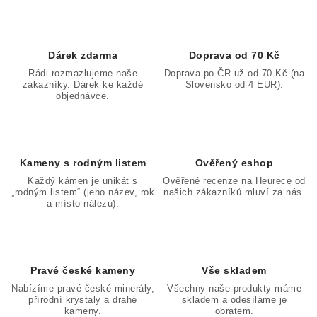
Dárek zdarma
Doprava od 70 Kč
Rádi rozmazlujeme naše
Doprava po ČR už od 70 Kč (na
zákazníky. Dárek ke každé
Slovensko od 4 EUR).
objednávce.
Kameny s rodným listem
Ověřený eshop
Každý kámen je unikát s
Ověřené recenze na Heurece od
„rodným listem“ (jeho název, rok
našich zákazníků mluví za nás.
a místo nálezu).
Pravé české kameny
Vše skladem
Nabízíme pravé české minerály,
Všechny naše produkty máme
přírodní krystaly a drahé
skladem a odesíláme je
kameny.
obratem.