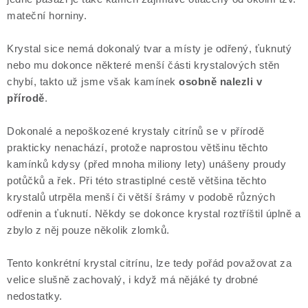
mateční horniny.
Krystal sice nemá dokonalý tvar a místy je odřený, ťuknutý
nebo mu dokonce některé menší části krystalových stěn
chybí, takto už jsme však kamínek
osobně nalezli v
přírodě
.
Dokonalé a nepoškozené krystaly citrínů se v přírodě
prakticky nenachází, protože naprostou většinu těchto
kamínků kdysy (před mnoha miliony lety) unášeny proudy
potůčků a řek. Při této strastiplné cestě většina těchto
krystalů utrpěla menší či větší šrámy v podobě různých
odřenin a ťuknutí. Někdy se dokonce krystal roztříštil úplně a
zbylo z něj pouze několik zlomků.
Tento konkrétní krystal citrínu, lze tedy pořád považovat za
velice slušně zachovalý, i když má nějáké ty drobné
nedostatky.