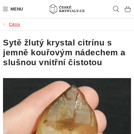
Přejít
Hleda
na
obsah
Citrín
PŘÍRODNÍ KAMENY
Sytě žlutý krystal citrínu s
BROUŠENÉ KAMENY
jemně kouřovým nádechem a
MISTROVSKÉ KRYSTALY
slušnou vnitřní čistotou
ŠPERKY S KAMENY
SLEVY
VIDEOGALERIE
KONTAKT