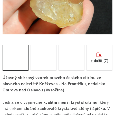
Obchodní podmínky
Podmínky ochrany osobních údajů
Poučení o právu na odstoupení od smlouvy
Puncovní značky
Výkup minerálů a drahých kamenů
Kontakt
+ další (7)
Úžasný sbírkový vzorek pravého českého citrínu ze
slavného naleziště
Kněževes - Na Františku, nedaleko
Ostrova nad Oslavou (Vysočina)
.
Jedná se o vyjímečně
kvalitní menší krystal citrínu
, který
má celkem
slušně zachovalé krystalové stěny i špičku
. V
jedné pasáži je také kámen zajímavě otlačený od okolní tzv.