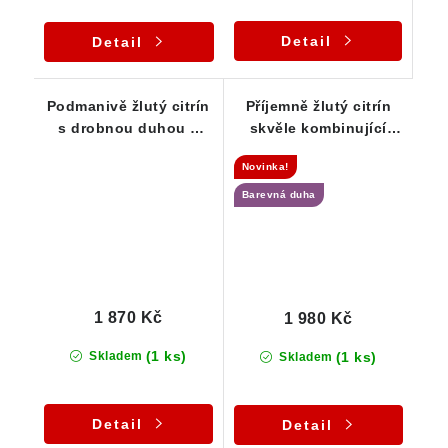
Detail
Detail
Podmanivě žlutý citrín
Příjemně žlutý citrín
s drobnou duhou a
skvěle kombinující
kouskem křemene
matný a lesklý povrch
Novinka!
Barevná duha
1 870 Kč
1 980 Kč
(1 ks)
(1 ks)
Skladem
Skladem
Detail
Detail