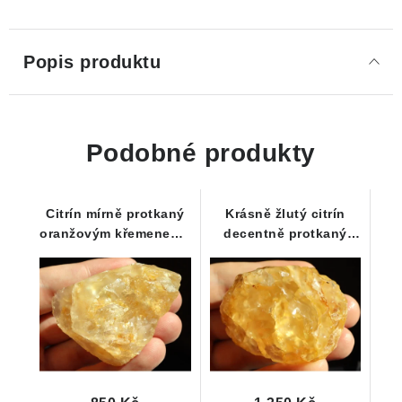
Popis produktu
Podobné produkty
Citrín mírně protkaný
Krásně žlutý citrín
oranžovým křemenem -
decentně protkaný
Vysočina / Kněževes
oranžovým křemenem