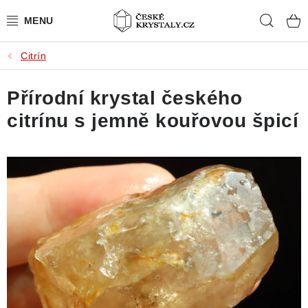
Přejít
Hleda
na
obsah
Citrín
PŘÍRODNÍ KAMENY
Přírodní krystal českého
BROUŠENÉ KAMENY
citrínu s jemně kouřovou špicí
MISTROVSKÉ KRYSTALY
ŠPERKY S KAMENY
SLEVY
VIDEOGALERIE
KONTAKT