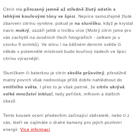
Citrín má
přirozený jemně až středně žlutý odstín s
lehkými kouřovými tóny ve špici
. Nejvíce samozřejmě žluté
zbarvení citrínu vynikne, pokud je
na sluníčku
, když je krystal
navíc
mokrý
, zazáří ještě o trošku více (Mokrý citrín jsme pro
vás zachytili na úvodních třech fotografiích - celkem je u
vzorku 9 snímků). Ve stínu / na běžném denním světle či
někde v potemnělé místnosti bude kouřový nádech ve špici
citrínu výraznější.
Sluníčkem či baterkou je citrín
skvěle průsvitný
, převážně
matný povrch však nedovoluje příliš dobře nahlédnout do
vnitřního světa
. I přes to je však patrné, že
citrín ukrývá
velké množství inkluzí
, tedy peříček, mlhovin a dalších
úkazů.
Tento kousek ocení především začínající sběratelé, nebo ti z
vás, kteří se zajímáte o drahé kameny pro jejich pozitivní
energii.
Více informací