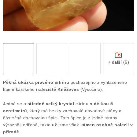
Obchodní podmínky
Podmínky ochrany osobních údajů
Poučení o právu na odstoupení od smlouvy
Puncovní značky
Výkup minerálů a drahých kamenů
Kontakt
+ další (6)
Pěkná ukázka pravého citrínu
pocházejího z vyhlášeného
kamínkářského
naleziště Kněževes
(Vysočina).
Jedná se o
středně velký krystal
citrínu
s délkou 5
centimetrů
, který má hezky zachovalé obvodové stěny a
částečně dochovalou špici. Tato špice je z jedné strany
výrazněji odřená, takto už jsme však
kámen osobně nalezli v
přírodě
.