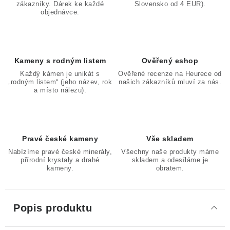
zákazníky. Dárek ke každé
Slovensko od 4 EUR).
objednávce.
Kameny s rodným listem
Ověřený eshop
Každý kámen je unikát s
Ověřené recenze na Heurece od
„rodným listem“ (jeho název, rok
našich zákazníků mluví za nás.
a místo nálezu).
Pravé české kameny
Vše skladem
Nabízíme pravé české minerály,
Všechny naše produkty máme
přírodní krystaly a drahé
skladem a odesíláme je
kameny.
obratem.
Popis produktu