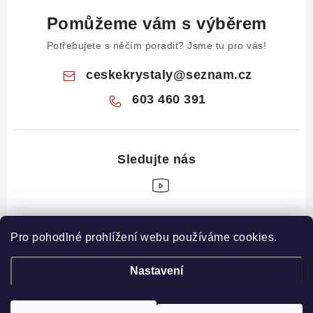
Pomůžeme vám s výběrem
Potřebujete s něčím poradit? Jsme tu pro vás!
ceskekrystaly
@
seznam.cz
603 460 391
Z
Pro pohodlné prohlížení webu používáme cookies.
á
Informace pro vás
p
Nastavení
a
Obchodní podmínky
Drahé Kameny Online
t
Podmínky ochrany osobních údajů