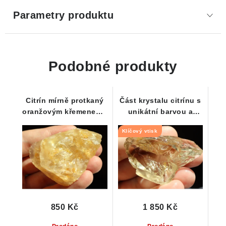
Parametry produktu
Podobné produkty
Citrín mírně protkaný
Část krystalu citrínu s
oranžovým křemenem -
unikátní barvou a
Vysočina / Kněževes
velkým Klíčovým
Klíčový vtisk
vtiskem
850 Kč
1 850 Kč