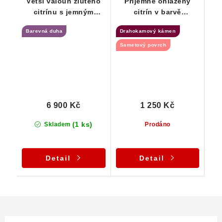
Větší valoun žlutého
Příjemně ohlazený
citrínu s jemným
citrín v barvě
kouřovým nádechem a
šampaňského s
Barevná duha
Drahokamový kámen
velkou duhou
drahokamovou
čistototu
Sametový povrch
6 900 Kč
1 250 Kč
(1 ks)
Skladem
Prodáno
Detail
Detail