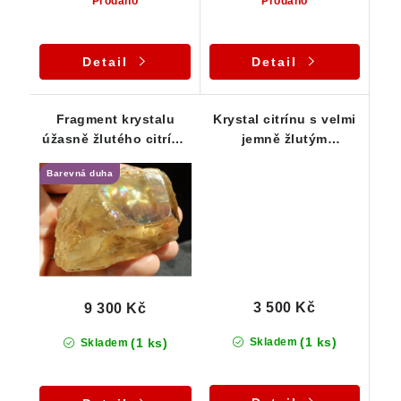
Prodáno
Prodáno
Detail
Detail
Fragment krystalu
Krystal citrínu s velmi
úžasně žlutého citrínu
jemně žlutým
s velkou barevnou
nádechem
Barevná duha
duhou
3 500 Kč
9 300 Kč
(1 ks)
(1 ks)
Skladem
Skladem