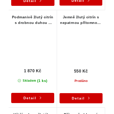
Detail
Detail
Podmanivě žlutý citrín
Jemně žlutý citrín s
s drobnou duhou a
nepatrnou přítomností
kouskem křemene
oranžového křemene
1 870 Kč
550 Kč
(1 ks)
Skladem
Prodáno
Detail
Detail