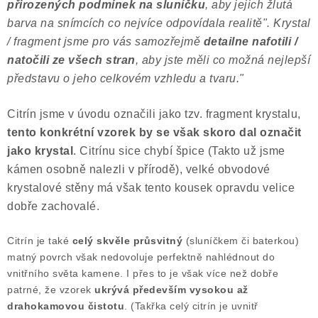
přirozených podmínek na sluníčku
, aby jejich žlutá
barva na snímcích co nejvíce odpovídala realitě". Krystal
/ fragment jsme pro vás samozřejmě
detailne nafotili /
natočili ze všech stran
, aby jste měli co možná nejlepší
představu o jeho celkovém vzhledu a tvaru."
Citrín jsme v úvodu označili jako tzv. fragment krystalu,
tento konkrétní vzorek by se však skoro dal označit
jako krystal
. Citrínu sice chybí špice (Takto už jsme
kámen osobně nalezli v přírodě), velké obvodové
krystalové stěny má však tento kousek opravdu velice
dobře zachovalé.
Citrín je také
celý skvěle průsvitný
(sluníčkem či baterkou)
matný povrch však nedovoluje perfektně nahlédnout do
vnitřního světa kamene. I přes to je však více než dobře
patrné, že vzorek
ukrývá především vysokou až
drahokamovou čistotu
. (Takřka celý citrín je uvnitř