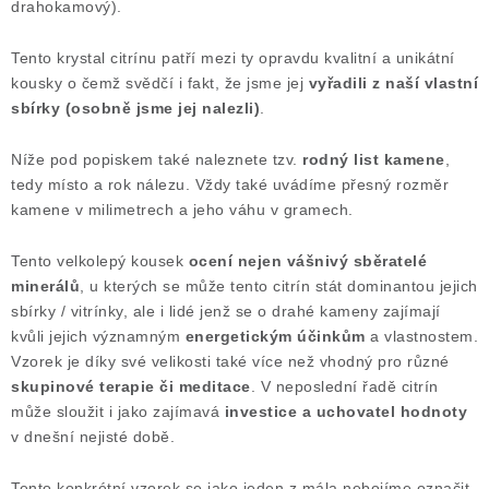
drahokamový).
Tento krystal citrínu patří mezi ty opravdu kvalitní a unikátní
kousky o čemž svědčí i fakt, že jsme jej
vyřadili z naší vlastní
sbírky (osobně jsme jej nalezli)
.
Níže pod popiskem také naleznete tzv.
rodný list kamene
,
tedy místo a rok nálezu. Vždy také uvádíme přesný rozměr
kamene v milimetrech a jeho váhu v gramech.
Tento velkolepý kousek
ocení nejen vášnivý sběratelé
minerálů
, u kterých se může tento citrín stát dominantou jejich
sbírky / vitrínky, ale i lidé jenž se o drahé kameny zajímají
kvůli jejich významným
energetickým účinkům
a vlastnostem.
Vzorek je díky své velikosti také více než vhodný pro různé
skupinové terapie či meditace
. V neposlední řadě citrín
může sloužit i jako zajímavá
investice a uchovatel hodnoty
v dnešní nejisté době.
Tento konkrétní vzorek se jako jeden z mála nebojíme označit