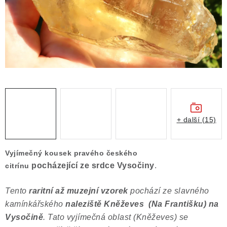
Obchodní podmínky
Podmínky ochrany osobních údajů
Poučení o právu na odstoupení od smlouvy
Puncovní značky
Výkup minerálů a drahých kamenů
Kontakt
+ další (15)
Vyjímečný kousek pravého českého
pocházející ze srdce Vysočiny
.
citrínu
Tento
raritní až muzejní vzorek
pochází ze slavného
kamínkářského
naleziště Kněževes (Na Františku) na
Vysočině
. Tato vyjímečná oblast (Kněževes) se