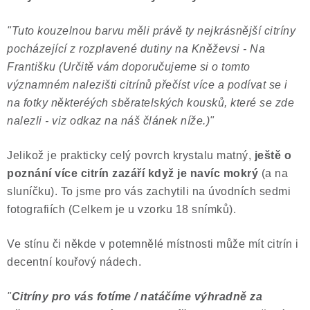
"Tuto kouzelnou barvu měli právě ty nejkrásnější citríny
pocházející z rozplavené dutiny na Kněževsi - Na
Františku (Určitě vám doporučujeme si o tomto
významném nalezišti citrínů přečíst více a podívat se i
na fotky některéých sběratelských kousků, které se zde
nalezli - viz odkaz na náš článek níže.)"
Jelikož je prakticky celý povrch krystalu matný,
ještě o
poznání více citrín zazáří když je navíc mokrý
(a na
sluníčku). To jsme pro vás zachytili na úvodních sedmi
fotografiích (Celkem je u vzorku 18 snímků).
Ve stínu či někde v potemnělé místnosti může mít citrín i
decentní kouřový nádech.
"
Citríny pro vás fotíme / natáčíme výhradně za