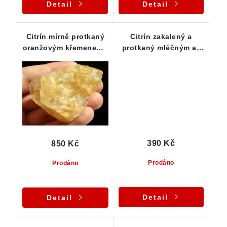
Detail
Detail
Citrín mírně protkaný
Citrín zakalený a
oranžovým křemenem -
protkaný mléčným až
Vysočina / Kněževes
oranžovým křemenem
390 Kč
850 Kč
Prodáno
Prodáno
Detail
Detail