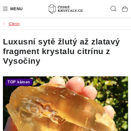
Přejít
Hleda
na
obsah
Citrín
PŘÍRODNÍ KAMENY
Luxusní sytě žlutý až zlatavý
BROUŠENÉ KAMENY
fragment krystalu citrínu z
MISTROVSKÉ KRYSTALY
Vysočiny
ŠPERKY S KAMENY
TOP kámen
SLEVY
VIDEOGALERIE
KONTAKT