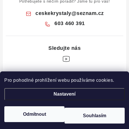
Potřebujete s něčím poradit? Jsme tu pro vás!
ceskekrystaly
@
seznam.cz
603 460 391
Z
Pro pohodlné prohlížení webu používáme cookies.
á
Informace pro vás
p
Nastavení
a
Obchodní podmínky
Drahé Kameny Online
t
Podmínky ochrany osobních údajů
í
Odmítnout
Souhlasím
Copyright 2026
České krystaly
. Všechna práva vyhrazena.
Poučení o právu na odstoupení od smlouvy
Vytvořil Shoptet