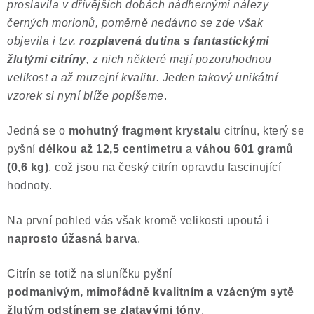
proslavila v dřívějších dobách nádhernými nálezy
černých morionů, poměrně nedávno se zde však
objevila i tzv.
rozplavená dutina s fantastickými
žlutými citríny
, z nich některé mají pozoruhodnou
velikost a až muzejní kvalitu. Jeden takový unikátní
vzorek si nyní blíže popíšeme
.
Jedná se o
mohutný fragment krystalu
citrínu, který se
pyšní
délkou až 12,5 centimetru
a
váhou 601 gramů
(0,6 kg)
, což jsou na český citrín opravdu fascinující
hodnoty.
Na první pohled vás však kromě velikosti upoutá i
naprosto úžasná barva
.
Citrín se totiž na sluníčku pyšní
podmanivým,
mimořádně
kvalitním a vzácným sytě
žlutým odstínem se zlatavými tóny
.