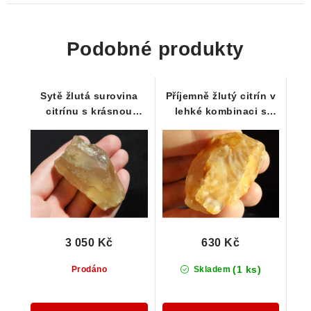
Podobné produkty
Sytě žlutá surovina
Příjemně žlutý citrín v
citrínu s krásnou
lehké kombinaci s
barevnou duhou
křemenem
3 050 Kč
630 Kč
(1 ks)
Prodáno
Skladem