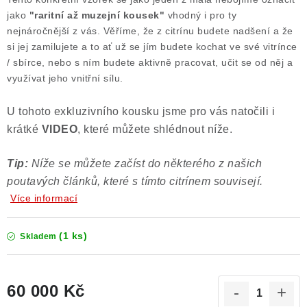
jako
"raritní až muzejní kousek"
vhodný i pro ty
nejnáročnější z vás. Věříme, že z citrínu budete nadšení a že
si jej zamilujete a to ať už se jím budete kochat ve své vitrínce
/ sbírce, nebo s ním budete aktivně pracovat, učit se od něj a
využívat jeho vnitřní sílu.
U tohoto exkluzivního kousku jsme pro vás natočili i
krátké
VIDEO
, které můžete shlédnout níže.
Tip:
Níže se můžete začíst do některého z našich
poutavých článků, které s tímto citrínem souvisejí.
Více informací
(1 ks)
Skladem
60 000 Kč