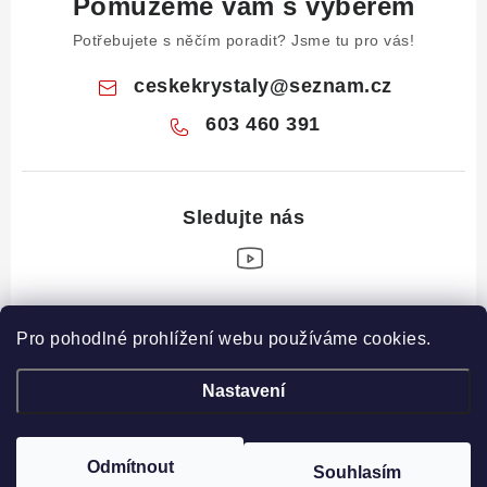
Pomůžeme vám s výběrem
Potřebujete s něčím poradit? Jsme tu pro vás!
ceskekrystaly
@
seznam.cz
603 460 391
Z
Pro pohodlné prohlížení webu používáme cookies.
á
Informace pro vás
p
Nastavení
a
Obchodní podmínky
Drahé Kameny Online
t
Podmínky ochrany osobních údajů
í
Odmítnout
Souhlasím
Copyright 2026
České krystaly
. Všechna práva vyhrazena.