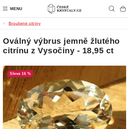
Přejít
Hleda
na
obsah
Broušené citríny
PŘÍRODNÍ KAMENY
Oválný výbrus jemně žlutého
BROUŠENÉ KAMENY
citrínu z Vysočiny - 18,95 ct
MISTROVSKÉ KRYSTALY
ŠPERKY S KAMENY
16 %
SLEVY
VIDEOGALERIE
KONTAKT