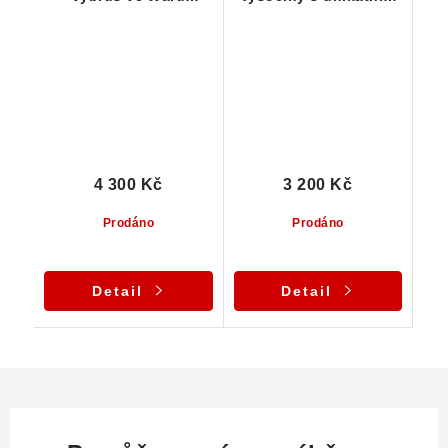
kulatého briliantu -
tvarem
2,85 ct
4 300 Kč
3 200 Kč
Prodáno
Prodáno
Detail
Detail