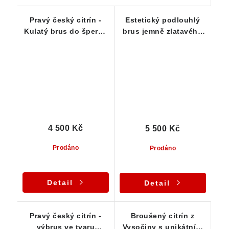
Pravý český citrín -
Estetický podlouhlý
Kulatý brus do šperku
brus jemně zlatavého
- 2,1 ct
citrínu - 8,55 ct
4 500 Kč
5 500 Kč
Prodáno
Prodáno
Detail
Detail
Pravý český citrín -
Broušený citrín z
výbrus ve tvaru
Vysočiny s unikátním