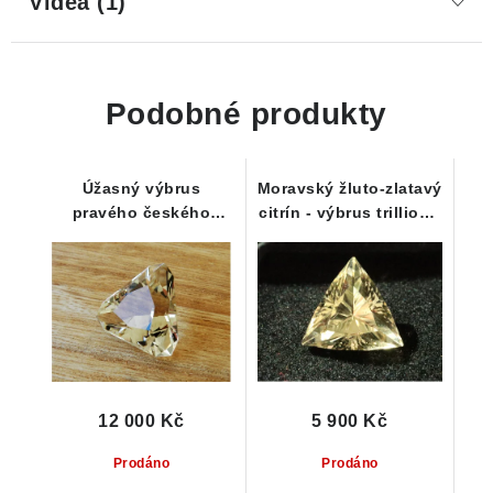
Videa (1)
Podobné produkty
Úžasný výbrus
Moravský žluto-zlatavý
pravého českého
citrín - výbrus trillion -
citrínu
4,35 ct
12 000 Kč
5 900 Kč
Prodáno
Prodáno