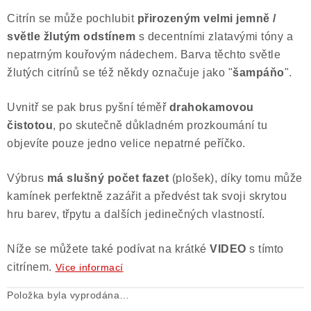
Citrín se může pochlubit
přirozeným velmi
jemně /
světle žlutým odstínem
s decentními zlatavými tóny a
nepatrným kouřovým nádechem. Barva těchto světle
žlutých citrínů se též někdy označuje jako "
šampáňo
".
Uvnitř se pak brus pyšní téměř
drahokamovou
čistotou
, po skutečně důkladném prozkoumání tu
objevíte pouze jedno velice nepatrné peříčko.
Výbrus
má slušný počet fazet
(plošek), díky tomu může
kamínek perfektně zazářit a předvést tak svoji skrytou
hru barev, třpytu a dalších jedinečných vlastností.
Níže se můžete také podívat na krátké
VIDEO
s tímto
citrínem.
Více informací
Položka byla vyprodána…