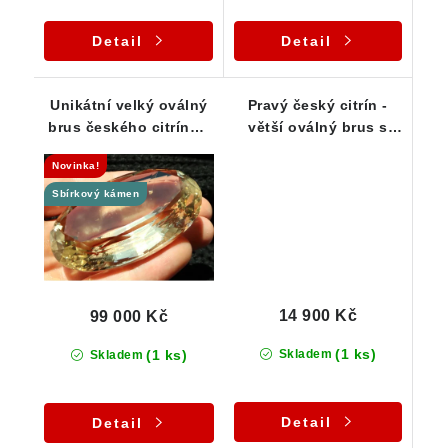
Detail
Detail
Unikátní velký oválný
Pravý český citrín -
brus českého citrínu -
větší oválný brus s
556 ct
velmi jemně žlutou
Novinka!
barvou -30,95 ct
Sbírkový kámen
14 900 Kč
99 000 Kč
(1 ks)
(1 ks)
Skladem
Skladem
Detail
Detail