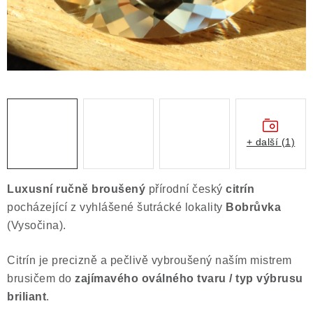
Obchodní podmínky
Podmínky ochrany osobních údajů
Poučení o právu na odstoupení od smlouvy
Puncovní značky
Výkup minerálů a drahých kamenů
Kontakt
+ další (1)
Luxusní
ručně broušený
přírodní český
citrín
pocházející z vyhlášené šutrácké lokality
Bobrůvka
(Vysočina).
Citrín je precizně a pečlivě vybroušený naším mistrem
brusičem do
zajímavého oválného tvaru / typ výbrusu
briliant
.