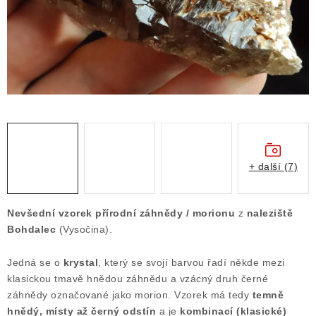
Obchodní podmínky
Podmínky ochrany osobních údajů
Poučení o právu na odstoupení od smlouvy
Puncovní značky
Výkup minerálů a drahých kamenů
Kontakt
+ další (7)
Nevšední vzorek přírodní záhnědy / morionu
z
naleziště
Bohdalec
(Vysočina).
Jedná se o
krystal
, který se svojí barvou řadí někde mezi
klasickou tmavě hnědou záhnědu a vzácný druh černé
záhnědy označované jako morion. Vzorek má tedy
temně
hnědý, místy až černý odstín
a je
kombinací (klasické)