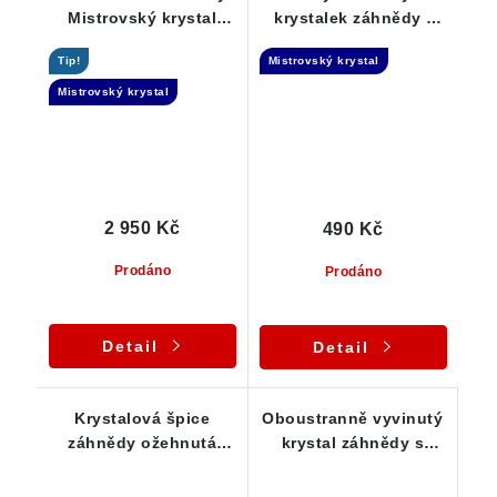
Mistrovský krystal
krystalek záhnědy -
kouřové záhnědy -
Elestial dar Andělů
Tip!
Mistrovský krystal
Elestial
Mistrovský krystal
2 950 Kč
490 Kč
Prodáno
Prodáno
Detail
Detail
Krystalová špice
Oboustranně vyvinutý
záhnědy ožehnutá
krystal záhnědy s
hnědo-oranžovým
úžasnou kouřovou
povlakem limonitu
barvou