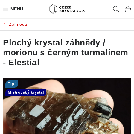
Přejít
Hleda
na
obsah
Záhněda
PŘÍRODNÍ KAMENY
Plochý krystal záhnědy /
BROUŠENÉ KAMENY
morionu s černým turmalínem
MISTROVSKÉ KRYSTALY
- Elestial
ŠPERKY S KAMENY
Tip!
SLEVY
Mistrovský krystal
VIDEOGALERIE
KONTAKT