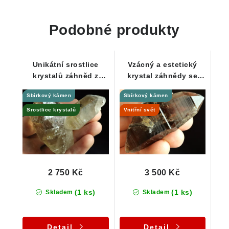
Podobné produkty
Unikátní srostlice
Vzácný a estetický
krystalů záhněd z
krystal záhnědy se
Dolních Borů -
zarostlými
Sbírkový kámen
Sbírkový kámen
Sběratelská záležitost
jehlicovitými skoryly /
dravity
Srostlice krystalů
Vnitřní svět
2 750 Kč
3 500 Kč
(1 ks)
(1 ks)
Skladem
Skladem
Detail
Detail