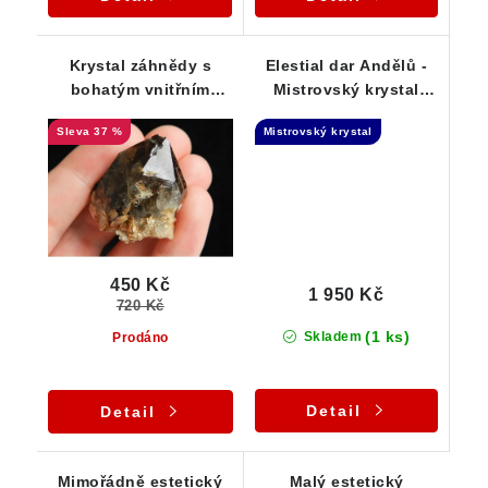
Krystal záhnědy s
Elestial dar Andělů -
bohatým vnitřním
Mistrovský krystal
světem - Vysočina
záhnědy na křemeni
37 %
Mistrovský krystal
450 Kč
1 950 Kč
720 Kč
(1 ks)
Skladem
Prodáno
Detail
Detail
Mimořádně estetický
Malý estetický