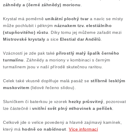
záhnědy a (černé záhnědy) morionu
.
Krystal má poměrně
unikátní plochý tvar
a navíc se místy
může pochlubit i pěkným
náznakem tzv. elestiálního
(stupňovitého) růstu
. Díky tomu jej můžeme zařadit mezi
Mistrovské krystaly
a sice
Elestial dar Andělů
.
Vzácností je zde pak také
přirostlý malý špalík černého
turmalínu
. Záhnědy a moriony v kombinaci s černým
turmalínem jsou v naší přírodě skutečnou raritou.
Celek také vkusně doplňuje malá pasáž se
stříbrně lesklým
muskovitem
(lidově řečeno slídou).
Sluníčkem či baterkou je vzorek
hezky průsvitný
, pozorovat
lze částečně i
vnitřní svět plný mlhovinek a peříček
.
Celkově jde o velice povedený a hlavně zajímavý kamínek,
který má
hodně co nabídnout
.
Více informací