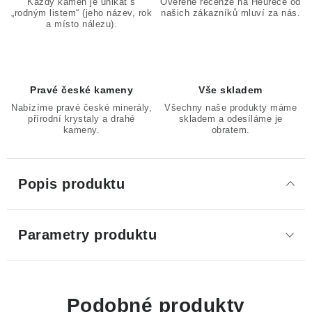
Každý kámen je unikát s
Ověřené recenze na Heurece od
„rodným listem“ (jeho název, rok
našich zákazníků mluví za nás.
a místo nálezu).
Pravé české kameny
Vše skladem
Nabízíme pravé české minerály,
Všechny naše produkty máme
přírodní krystaly a drahé
skladem a odesíláme je
kameny.
obratem.
Popis produktu
Parametry produktu
Podobné produkty