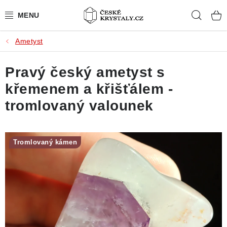
Přejít
Hleda
na
obsah
Ametyst
PŘÍRODNÍ KAMENY
Pravý český ametyst s
BROUŠENÉ KAMENY
křemenem a křišťálem -
MISTROVSKÉ KRYSTALY
tromlovaný valounek
ŠPERKY S KAMENY
Tromlovaný kámen
SLEVY
VIDEOGALERIE
KONTAKT