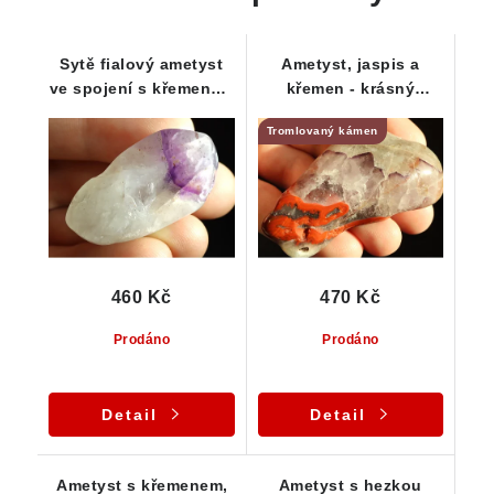
Sytě fialový ametyst
Ametyst, jaspis a
ve spojení s křemenem
křemen - krásný
a křišťálem
tromlovaný valounek
Tromlovaný kámen
460 Kč
470 Kč
Prodáno
Prodáno
Detail
Detail
Ametyst s křemenem,
Ametyst s hezkou