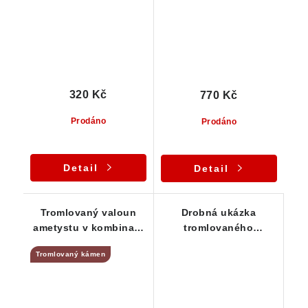
320 Kč
770 Kč
Prodáno
Prodáno
Detail
Detail
Tromlovaný valoun
Drobná ukázka
ametystu v kombinaci
tromlovaného
s křemenem
ametystu lehce
Tromlovaný kámen
protkaného křemenem