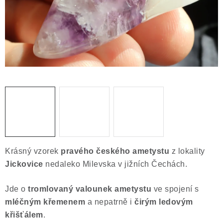
Obchodní podmínky
Podmínky ochrany osobních údajů
Poučení o právu na odstoupení od smlouvy
Puncovní značky
Výkup minerálů a drahých kamenů
Kontakt
Krásný vzorek
pravého českého ametystu
z lokality
Jickovice
nedaleko Milevska v jižních Čechách.
Jde o
tromlovaný valounek ametystu
ve spojení s
mléčným křemenem
a nepatrně i
čirým ledovým
křišťálem
.