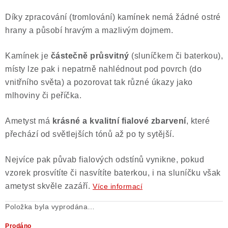
Díky zpracování (tromlování) kamínek nemá žádné ostré
hrany a působí hravým a mazlivým dojmem.
Kamínek je
částečně průsvitný
(sluníčkem či baterkou),
místy lze pak i nepatrně nahlédnout pod povrch (do
vnitřního světa) a pozorovat tak různé úkazy jako
mlhoviny či peříčka.
Ametyst má
krásné a
kvalitní fialové zbarvení
, které
přechází od světlejších tónů až po ty sytější.
Nejvíce pak půvab fialových odstínů vynikne, pokud
vzorek prosvítíte či nasvítíte baterkou, i na sluníčku však
ametyst skvěle zazáří.
Více informací
Položka byla vyprodána…
Prodáno