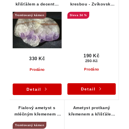
křišťálem a decentní
kresbou - Zvíkovské
kresbou jaspisu
Podhradí
Tromlovaný kámen
34 %
190 Kč
330 Kč
290 Kč
Prodáno
Prodáno
Detail
Detail
Fialový ametyst s
Ametyst protkaný
mléčným křemenem a
křemenem a křišťálem
čirým křišťálem
s kresbou jaspisu
Tromlovaný kámen