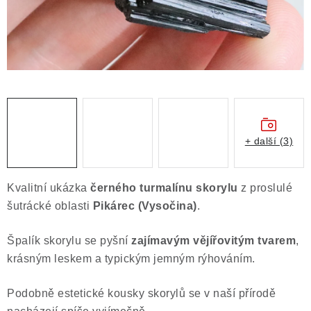
Obchodní podmínky
Podmínky ochrany osobních údajů
Poučení o právu na odstoupení od smlouvy
Puncovní značky
Výkup minerálů a drahých kamenů
Kontakt
+ další (3)
Kvalitní ukázka
černého turmalínu skorylu
z proslulé
šutrácké oblasti
Pikárec (Vysočina)
.
Špalík skorylu se pyšní
zajímavým vějířovitým tvarem
,
krásným leskem a typickým jemným rýhováním.
Podobně estetické kousky skorylů se v naší přírodě