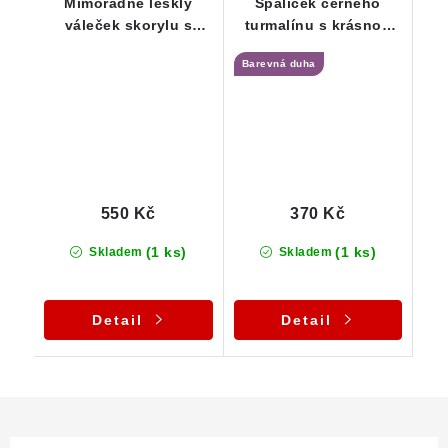
Mimořádně lesklý
Špalíček černého
váleček skorylu s
turmalínu s krásnou
půvabným rýhováním -
povrchovou barevnou
Barevná duha
17 g
duhou - 9 g
550 Kč
370 Kč
(1 ks)
(1 ks)
Skladem
Skladem
Detail
Detail