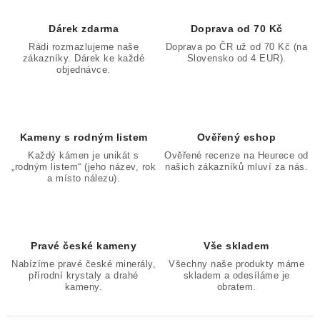
Dárek zdarma
Doprava od 70 Kč
Rádi rozmazlujeme naše
Doprava po ČR už od 70 Kč (na
zákazníky. Dárek ke každé
Slovensko od 4 EUR).
objednávce.
Kameny s rodným listem
Ověřený eshop
Každý kámen je unikát s
Ověřené recenze na Heurece od
„rodným listem“ (jeho název, rok
našich zákazníků mluví za nás.
a místo nálezu).
Pravé české kameny
Vše skladem
Nabízíme pravé české minerály,
Všechny naše produkty máme
přírodní krystaly a drahé
skladem a odesíláme je
kameny.
obratem.