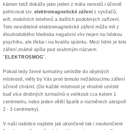
kámen totiž dokáže jako jeden z mála nerostů i účinně
pohlcovat tzv.
elektromagnetické záření
z vysílačů,
wifi, mobilních telefonů a dalších podobných zařízení.
Toto neviditelné elektromagnetické záření může mít z
dlouhodobého hlediska negativní vliv nejen na lidskou
psychiku, ale třeba i na kvalitu spánku. Mezi lidmi je toto
záření známé spíše pod souhrným názvem
"
ELEKTROSMOG
".
Pokud tedy černé turmalíny umístíte do obytných
místností, měly by Vás proti tomuto nežádoucímu záření
účinně chránit. (Do každé místnosti je vhodné umístit
buď více drobných turmalínů o velikosti cca kolem 1
centimetru, nebo jeden větší špalík o rozměrech alespoň
2 - 3 centimetry).
V naší nabídce najdete jak ukončené tak i neukončené