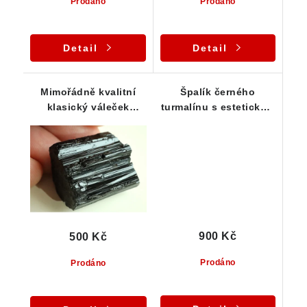
Prodáno
Prodáno
Detail
Detail
Mimořádně kvalitní
Špalík černého
klasický váleček
turmalínu s estetickým
černého turmalínu - 18
ukončením
g
900 Kč
500 Kč
Prodáno
Prodáno