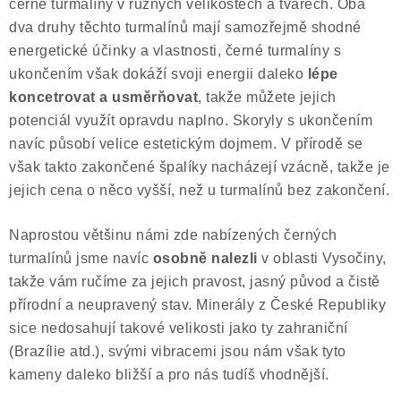
černé turmalíny v různých velikostech a tvarech. Oba
dva druhy těchto turmalínů mají samozřejmě shodné
energetické účinky a vlastnosti, černé turmalíny s
ukončením však dokáží svoji energii daleko
lépe
koncetrovat a usměrňovat
, takže můžete jejich
potenciál využít opravdu naplno. Skoryly s ukončením
navíc působí velice estetickým dojmem. V přírodě se
však takto zakončené špalíky nacházejí vzácně, takže je
jejich cena o něco vyšší, než u turmalínů bez zakončení.
Naprostou většinu námi zde nabízených černých
turmalínů jsme navíc
osobně nalezli
v oblasti Vysočiny,
takže vám ručíme za jejich pravost, jasný původ a čistě
přírodní a neupravený stav. Minerály z České Republiky
sice nedosahují takové velikosti jako ty zahraniční
(Brazílie atd.), svými vibracemi jsou nám však tyto
kameny daleko bližší a pro nás tudíš vhodnější.