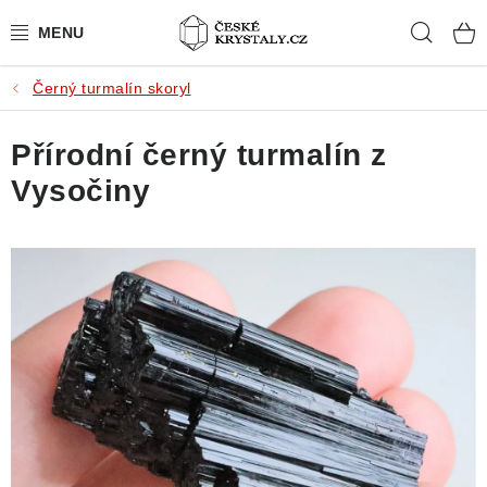
Přejít
Hleda
na
obsah
Černý turmalín skoryl
PŘÍRODNÍ KAMENY
Přírodní černý turmalín z
BROUŠENÉ KAMENY
Vysočiny
MISTROVSKÉ KRYSTALY
ŠPERKY S KAMENY
SLEVY
VIDEOGALERIE
KONTAKT