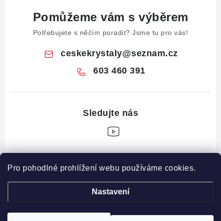
Pomůžeme vám s výběrem
Potřebujete s něčím poradit? Jsme tu pro vás!
ceskekrystaly
@
seznam.cz
603 460 391
Z
Pro pohodlné prohlížení webu používáme cookies.
á
Informace pro vás
p
Nastavení
a
Obchodní podmínky
Drahé Kameny Online
t
Podmínky ochrany osobních údajů