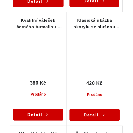
Detail
Detail
Kvalitní váleček
Klasická ukázka
černého turmalínu z
skorylu se slušnou
Vysočiny
velikostí i kvalitou
380 Kč
420 Kč
Prodáno
Prodáno
Detail
Detail