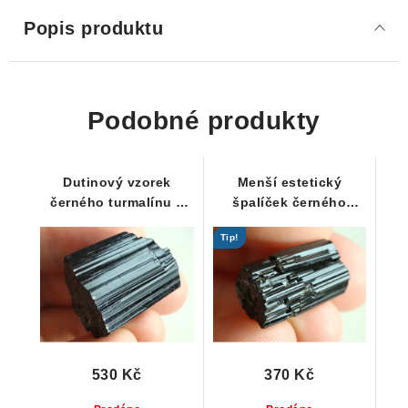
Popis produktu
Podobné produkty
Dutinový vzorek
Menší estetický
černého turmalínu s
špalíček černého
mimořádným leskem -
turmalínu
Tip!
21 g
530 Kč
370 Kč