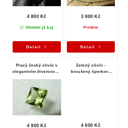
4 800 Kč
3 900 Kč
(1 ks)
Skladem
Prodáno
Detail
Detail
Pravý český olivín v
Zelený olivín -
elegantním čtvercovém
broušený šperkový
výbrusu / princess -
kámen z ČR - 0,50 ct
0,40 ct
4 600 Kč
4 900 Kč