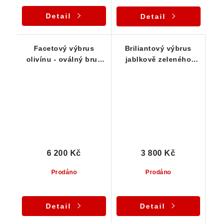
Detail
Detail
Facetový výbrus
Briliantový výbrus
olivínu - oválný brus
jablkově zeleného
vhodný do šperku -
olivínu - 0,40 ct
0,55 ct
6 200 Kč
3 800 Kč
Prodáno
Prodáno
Detail
Detail