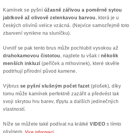
Kamínek se pyšní
úžasně zářivou a poměrně sytou
jablkově až olivově zelenkavou barvou
, která je u
českých olivínů velice vzácná. (Nejvíce samozřejmě toto
zbarvení vynikne na sluníčku).
Uvnitř se pak tento brus může pochlubit vysokou až
drahokamovou čistotou
, najdete tu však i
několik
menších inkluzí
(peříček a mlhovinek), které skvěle
podtrhují přírodní původ kamene.
Výbrus
se pyšní slušným počet fazet
(plošek), díky
tomu může kamínek perfektně zazářit a předvést tak
svoji skrytou hru barev, třpytu a dalších jedinečných
vlastností.
Níže se můžete také podívat na krátké
VIDEO
s tímto
olivínem.
Více informací