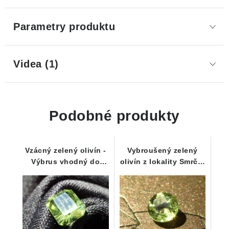
Parametry produktu
Videa (1)
Podobné produkty
Vzácný zelený olivín -
Vybroušený zelený
Výbrus vhodný do
olivín z lokality Smrčí -
prstýnku - 0,50 ct
0,35 ct