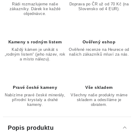
Rádi rozmazlujeme naše
Doprava po ČR už od 70 Kč (na
zákazníky. Dárek ke každé
Slovensko od 4 EUR).
objednávce.
Kameny s rodným listem
Ověřený eshop
Každý kámen je unikát s
Ověřené recenze na Heurece od
„rodným listem“ (jeho název, rok
našich zákazníků mluví za nás.
a místo nálezu).
Pravé české kameny
Vše skladem
Nabízíme pravé české minerály,
Všechny naše produkty máme
přírodní krystaly a drahé
skladem a odesíláme je
kameny.
obratem.
Popis produktu