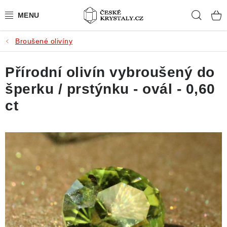
Přejít
Hleda
na
obsah
Broušené olivíny
PŘÍRODNÍ KAMENY
Přírodní olivín vybroušený do
BROUŠENÉ KAMENY
šperku / prstýnku - ovál - 0,60
MISTROVSKÉ KRYSTALY
ct
ŠPERKY S KAMENY
SLEVY
VIDEOGALERIE
KONTAKT