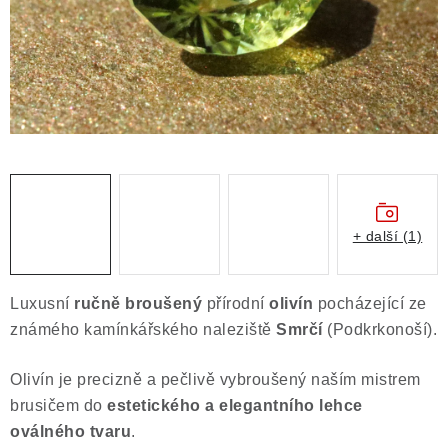
Obchodní podmínky
Podmínky ochrany osobních údajů
Poučení o právu na odstoupení od smlouvy
Puncovní značky
Výkup minerálů a drahých kamenů
Kontakt
+ další (1)
Luxusní
ručně broušený
přírodní
olivín
pocházející ze
známého kamínkářského naleziště
Smrčí
(Podkrkonoší).
Olivín je precizně a pečlivě vybroušený naším mistrem
brusičem
do
estetického a elegantního lehce
oválného tvaru
.