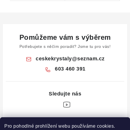
Pomůžeme vám s výběrem
Potřebujete s něčím poradit? Jsme tu pro vás!
ceskekrystaly
@
seznam.cz
603 460 391
Z
Pro pohodlné prohlížení webu používáme cookies.
á