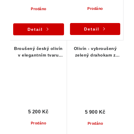
Prodáno
Prodáno
Detail
Detail
Broušený český olivín
Olivín - vybroušený
v elegantním tvaru
zelený drahokam z
kapky / slzy - 0,45 ct
České Republiky - 0,75
ct
5 200 Kč
5 900 Kč
Prodáno
Prodáno