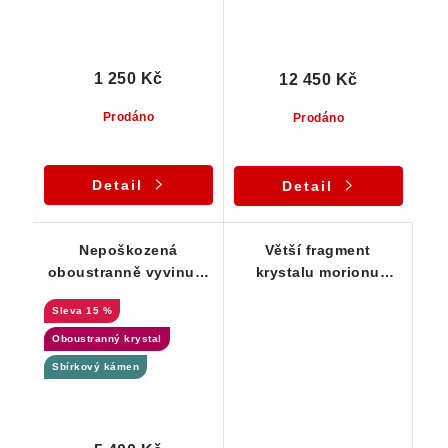
1 250 Kč
12 450 Kč
Prodáno
Prodáno
Detail
Detail
Nepoškozená
Větší fragment
oboustranně vyvinutá
krystalu morionu
srostlice krystalů
protkaný mlhovinami a
15 %
morionu se skorylem
peříčky
Oboustranný krystal
Sbírkový kámen