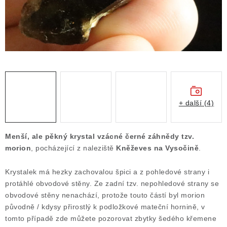
Obchodní podmínky
Podmínky ochrany osobních údajů
Poučení o právu na odstoupení od smlouvy
Puncovní značky
Výkup minerálů a drahých kamenů
Kontakt
+ další (4)
Menší, ale pěkný krystal vzácné černé záhnědy tzv.
morion
, pocházející z naleziště
Kněževes na Vysočině
.
Krystalek má hezky zachovalou špici a z pohledové strany i
protáhlé obvodové stěny. Ze zadní tzv. nepohledové strany se
obvodové stěny nenachází, protože touto částí byl morion
původně / kdysy přirostlý k podložkové mateční hornině, v
tomto případě zde můžete pozorovat zbytky šedého křemene