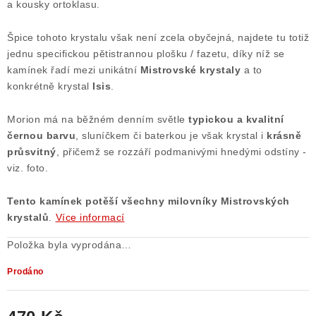
a kousky ortoklasu.
Špice tohoto krystalu však není zcela obyčejná, najdete tu totiž
jednu specifickou pětistrannou plošku / fazetu, díky níž se
kamínek řadí mezi unikátní
Mistrovské krystaly
a to
konkrétně krystal
Isis
.
Morion má na běžném denním světle
typickou a kvalitní
černou barvu
, sluníčkem či baterkou je však krystal i
krásně
průsvitný
, přičemž se rozzáří podmanivými hnedými odstíny -
viz. foto.
Tento kamínek potěší všechny milovníky Mistrovských
krystalů
.
Více informací
Položka byla vyprodána…
Prodáno