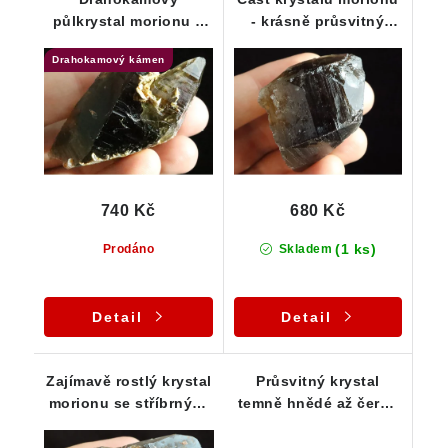
půlkrystal morionu s
- krásně průsvitný
peříčky a mlhovinkami
drahý kámen
Drahokamový kámen
740 Kč
680 Kč
(1 ks)
Prodáno
Skladem
Detail
Detail
Zajímavě rostlý krystal
Průsvitný krystal
morionu se stříbrnými
temně hnědé až černé
lupínky muskovitu
záhnědy / morionu