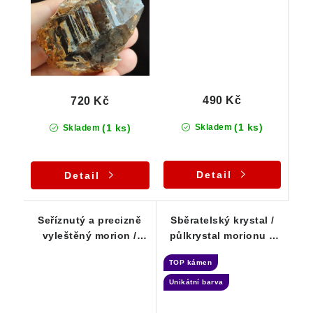
490 Kč
720 Kč
(1 ks)
(1 ks)
Skladem
Skladem
Detail
Detail
Seříznutý a precizně
Sběratelský krystal /
vyleštěný morion /
půlkrystal morionu s
záhněda s vnitřním
úžasně černou barvou
TOP kámen
světem - duha
Unikátní barva