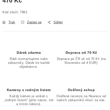
470 Kč
Měrná cena:
Kód zboží:
7862
Tisk
Zeptat se
Sdílet
Dárek zdarma
Doprava od 70 Kč
Rádi rozmazlujeme naše
Doprava po ČR už od 70 Kč (na
zákazníky. Dárek ke každé
Slovensko od 4 EUR).
objednávce.
Kameny s rodným listem
Ověřený eshop
Každý kámen je unikát s
Ověřené recenze na Heurece od
„rodným listem“ (jeho název, rok
našich zákazníků mluví za nás.
a místo nálezu).