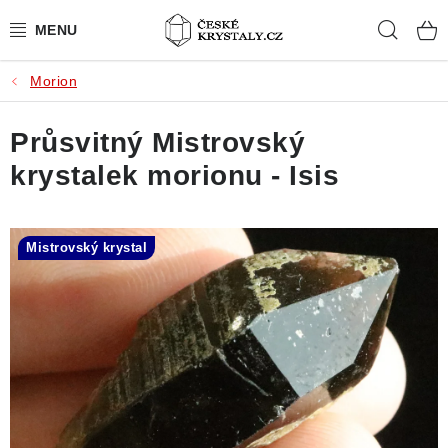
Přejít
Hleda
na
obsah
Morion
PŘÍRODNÍ KAMENY
Průsvitný Mistrovský
BROUŠENÉ KAMENY
krystalek morionu - Isis
MISTROVSKÉ KRYSTALY
ŠPERKY S KAMENY
Mistrovský krystal
SLEVY
VIDEOGALERIE
KONTAKT