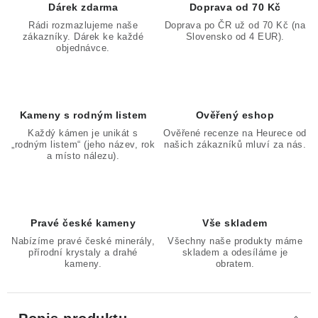
Dárek zdarma
Doprava od 70 Kč
Rádi rozmazlujeme naše
Doprava po ČR už od 70 Kč (na
zákazníky. Dárek ke každé
Slovensko od 4 EUR).
objednávce.
Kameny s rodným listem
Ověřený eshop
Každý kámen je unikát s
Ověřené recenze na Heurece od
„rodným listem“ (jeho název, rok
našich zákazníků mluví za nás.
a místo nálezu).
Pravé české kameny
Vše skladem
Nabízíme pravé české minerály,
Všechny naše produkty máme
přírodní krystaly a drahé
skladem a odesíláme je
kameny.
obratem.