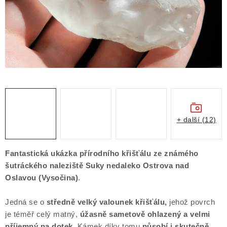
Obchodní podmínky
Podmínky ochrany osobních údajů
Poučení o právu na odstoupení od smlouvy
Puncovní značky
Výkup minerálů a drahých kamenů
Kontakt
+ další (12)
Fantastická ukázka přírodního křišťálu ze známého
šutráckého naleziště Suky nedaleko Ostrova nad
Oslavou
(Vysočina)
.
Jedná se o
středně velký valounek křišťálu,
jehož povrch
je téměř celý matný,
úžasně sametově ohlazený a velmi
příjemný na dotek
. Kámek díky tomu
působí i skutečně