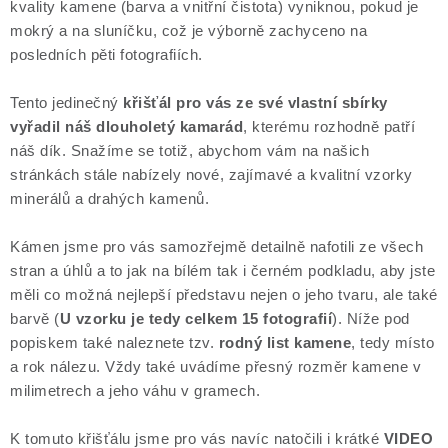
kvality kamene (barva a vnitřní čistota) vyniknou, pokud je
mokrý a na sluníčku, což je výborně zachyceno na
posledních pěti fotografiích.
Tento jedinečný
křišťál pro vás ze své vlastní sbírky
vyřadil náš dlouholetý kamarád
, kterému rozhodně patří
náš dík. Snažíme se totiž, abychom vám na našich
stránkách stále nabízely nové, zajímavé a kvalitní vzorky
minerálů a drahých kamenů.
Kámen jsme pro vás samozřejmě detailně nafotili ze všech
stran a úhlů a to jak na bílém tak i černém podkladu, aby jste
měli co možná nejlepší představu nejen o jeho tvaru, ale také
barvě (
U vzorku je tedy celkem 15 fotografií
). Níže pod
popiskem také naleznete tzv.
rodný list kamene
, tedy místo
a rok nálezu. Vždy také uvádíme přesný rozměr kamene v
milimetrech a jeho váhu v gramech.
K tomuto křišťálu jsme pro vás navíc natočili i krátké
VIDEO