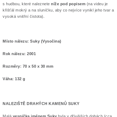
s hudbou, které naleznete
níže pod popisem
(na videu je
křišťál mokrý a na sluníčku, aby co nejvíce vynikl jeho tvar a
vysoká vnitřní čistota).
Místo nálezu: Suky (Vysočina)
Rok nálezu: 2001
Rozměry: 70 x 50 x 30 mm
Váha: 132 g
NALEZIŠTĚ DRAHÝCH KAMENŮ SUKY
Malá
vesnička jménem Suky
byla v dřívějších dobách (cca