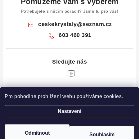
Pomůžeme vám s výběrem
Potřebujete s něčím poradit? Jsme tu pro vás!
ceskekrystaly
@
seznam.cz
603 460 391
Z
Pro pohodlné prohlížení webu používáme cookies.
á
Informace pro vás
p
Nastavení
a
Obchodní podmínky
Drahé Kameny Online
t
Podmínky ochrany osobních údajů
í
Odmítnout
Souhlasím
Copyright 2026
České krystaly
. Všechna práva vyhrazena.