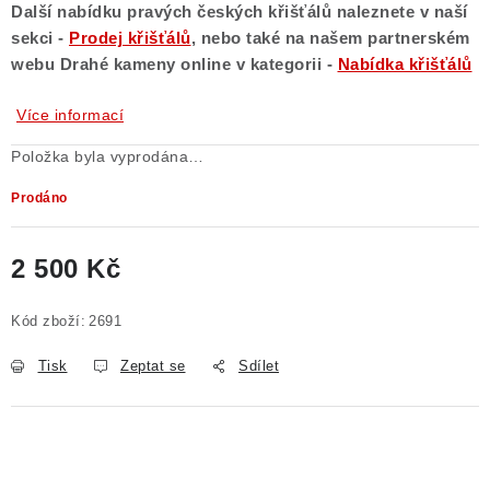
Další nabídku pravých českých křišťálů naleznete v naší
sekci -
Prodej křišťálů
, nebo také na našem partnerském
webu Drahé kameny online
v kategorii -
Nabídka křišťálů
Více informací
Položka byla vyprodána…
Prodáno
2 500 Kč
Měrná cena:
Kód zboží:
2691
Tisk
Zeptat se
Sdílet