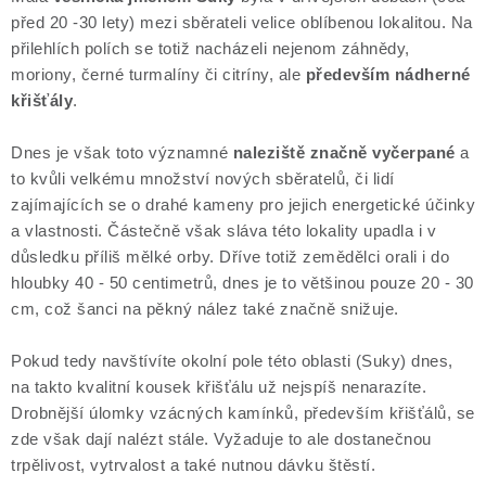
před 20 -30 lety) mezi sběrateli velice oblíbenou lokalitou. Na
přilehlích polích se totiž nacházeli nejenom záhnědy,
moriony, černé turmalíny či citríny, ale
především nádherné
křišťály
.
Dnes je však toto významné
naleziště značně vyčerpané
a
to kvůli velkému množství nových sběratelů, či lidí
zajímajících se o drahé kameny pro jejich energetické účinky
a vlastnosti. Částečně však sláva této lokality upadla i v
důsledku příliš mělké orby. Dříve totiž zemědělci orali i do
hloubky 40 - 50 centimetrů, dnes je to většinou pouze 20 - 30
cm, což šanci na pěkný nález také značně snižuje.
Pokud tedy navštívíte okolní pole této oblasti (Suky) dnes,
na takto kvalitní kousek křišťálu už nejspíš nenarazíte.
Drobnější úlomky vzácných kamínků, především křišťálů, se
zde však dají nalézt stále. Vyžaduje to ale dostanečnou
trpělivost, vytrvalost a také nutnou dávku štěstí.