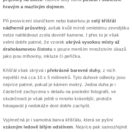
hravým a mazlivým dojmem
.
Při prosvícení sluníčkem nebo baterkou je
celý křišťál
nádherně průsvitný
, avšak kvůli mírně omletému zevnějšku
nelze nahlédnout zcela dovnitř kamene. I přes to je však
velmi dobře patrné, že vzorek
ukrývá vysokou místy až
drahokamovou čistotu
s pouze menším množstvím úkazů
jako jsou mlhoviny, inkluze či peříčka.
Křišťál však skrývá i
překrásné barevné duhy
, z nich
největší má cca 10 x 5 milimetrů. Tyto duhové odlesky jsou
nejvíce patrné, pokud je kámen mokrý. Jedna duha je i
částečně zachycena v detailu na poslední fotografii, ve
skutečnosti je však ještě o mnoho krásnější, protože
fotoaparát ji nedokáže dost dobře zachytit.
Vyjímečná je i samotná barva křišťálu, která se pyšní
vzácným ledově bílým odstínem
. Nejvíce pak samozřejmě