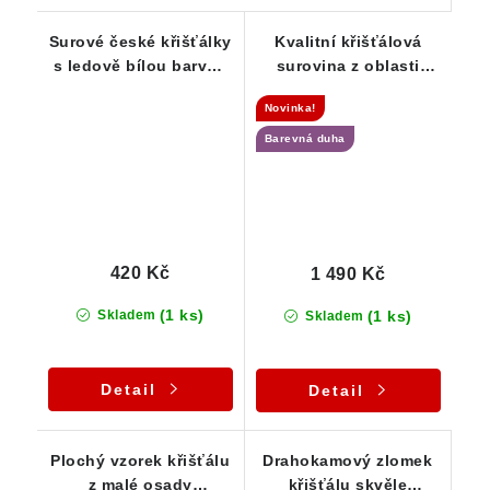
Surové české křišťálky
Kvalitní křišťálová
s ledově bílou barvou
surovina z oblasti
- Série 20-ti vzorků
Vysočiny
Novinka!
Barevná duha
420 Kč
1 490 Kč
(1 ks)
(1 ks)
Skladem
Skladem
Detail
Detail
Plochý vzorek křišťálu
Drahokamový zlomek
z malé osady
křišťálu skvěle