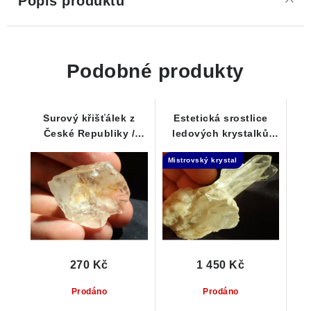
Popis produktu
Podobné produkty
Surový křišťálek z
Estetická srostlice
České Republiky /
ledových krystalků
Vysočiny
křišťálu na křemenné
Mistrovský krystal
podložce
270 Kč
1 450 Kč
Prodáno
Prodáno