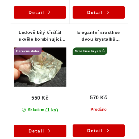
Detail
Detail
Ledově bílý křišťál
Elegantní srostlice
skvěle kombinující
dvou krystalků
matný a lesklý povrch
křišťálu - Suky /
Barevná duha
Srostlice krystalů
Vysočina
570 Kč
550 Kč
(1 ks)
Prodáno
Skladem
Detail
Detail