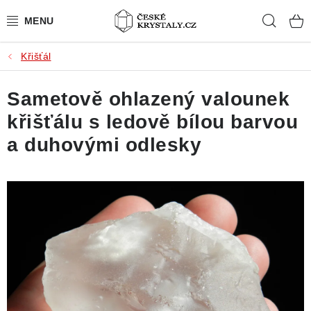
Přejít
Hleda
na
obsah
Křišťál
PŘÍRODNÍ KAMENY
Sametově ohlazený valounek
BROUŠENÉ KAMENY
křišťálu s ledově bílou barvou
MISTROVSKÉ KRYSTALY
a duhovými odlesky
ŠPERKY S KAMENY
SLEVY
VIDEOGALERIE
KONTAKT