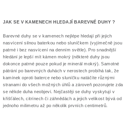
JAK SE V KAMENECH HLEDAJÍ BAREVNÉ DUHY ?
Barevné duhy se v kamenech nejlépe hledají při jejich
nasvícení silnou baterkou nebo sluníčkem (vyjímečně jsou
patrné i bez nasvícení na denním světle). Pro snadnější
hledání je lepší mít kámen mokrý (některé duhy jsou
dokonce patrné pouze pokud je minerál mokrý). Samotné
pátrání po barevných duhách v nerostech probíhá tak, že
kamínek oproti baterce nebo sluníčku natáčíte různými
stranami do všech možných úhlů a zároveň pozorujete zda
se někde duha neobjeví. Nejčastěji se duhy vyskytují v
křišťálech, citrínech či záhnědách a jejich velikost bývá od
jednoho milimetru až po několik prvních centimetrů.