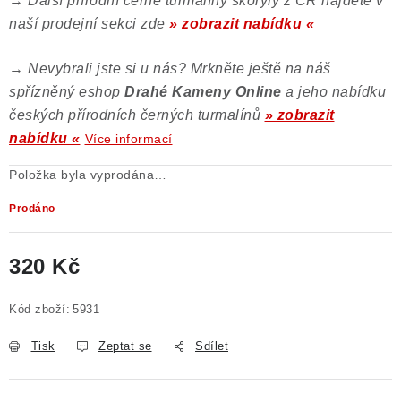
→
Další přírodní černé turmalíny skoryly z ČR najdete v
naší prodejní sekci zde
» zobrazit nabídku «
→
Nevybrali jste si u nás? Mrkněte ještě na náš
spřízněný eshop
Drahé Kameny Online
a jeho nabídku
českých přírodních černých turmalínů
» zobrazit
nabídku «
Více informací
Položka byla vyprodána…
Prodáno
320 Kč
Měrná cena:
Kód zboží:
5931
Tisk
Zeptat se
Sdílet