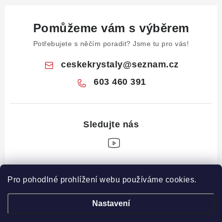
Pomůžeme vám s výběrem
Potřebujete s něčím poradit? Jsme tu pro vás!
ceskekrystaly
@
seznam.cz
603 460 391
Z
Pro pohodlné prohlížení webu používáme cookies.
á
Informace pro vás
p
Nastavení
a
Obchodní podmínky
Drahé Kameny Online