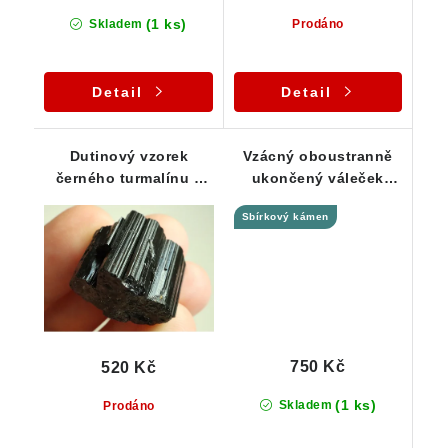
(1 ks)
Skladem
Prodáno
Detail
Detail
Dutinový vzorek
Vzácný oboustranně
černého turmalínu s
ukončený váleček
mimořádným leskem -
černého turmalínu - 14
Sbírkový kámen
15 g
g
750 Kč
520 Kč
(1 ks)
Skladem
Prodáno