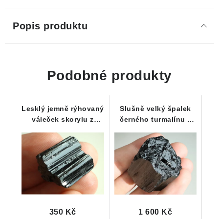
Popis produktu
Podobné produkty
Lesklý jemně rýhovaný
Slušně velký špalek
váleček skorylu z
černého turmalínu z
Vysočiny
České Republiky
350 Kč
1 600 Kč