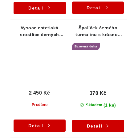
Detail
Detail
Vysoce estetická
Špalíček černého
srostlice černých
turmalínu s krásnou
turmalínů z Vysočiny
povrchovou barevnou
Barevná duha
duhou - 9 g
2 450 Kč
370 Kč
(1 ks)
Prodáno
Skladem
Detail
Detail