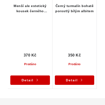
Menší ale estetický
Černý turmalín bohatě
kousek černého
porostlý bílým albitem
turmalínu s albitem
370 Kč
350 Kč
Prodáno
Prodáno
Detail
Detail