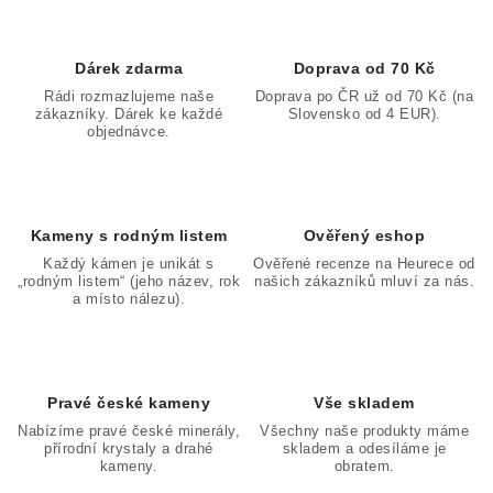
Dárek zdarma
Doprava od 70 Kč
Rádi rozmazlujeme naše
Doprava po ČR už od 70 Kč (na
zákazníky. Dárek ke každé
Slovensko od 4 EUR).
objednávce.
Kameny s rodným listem
Ověřený eshop
Každý kámen je unikát s
Ověřené recenze na Heurece od
„rodným listem“ (jeho název, rok
našich zákazníků mluví za nás.
a místo nálezu).
Pravé české kameny
Vše skladem
Nabízíme pravé české minerály,
Všechny naše produkty máme
přírodní krystaly a drahé
skladem a odesíláme je
kameny.
obratem.