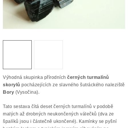
Obchodní podmínky
Podmínky ochrany osobních údajů
Poučení o právu na odstoupení od smlouvy
Puncovní značky
Výkup minerálů a drahých kamenů
Kontakt
Výhodná skupinka přírodních
černých turmalínů
skorylů
pocházejících ze slavného šutráckého naleziště
Bory
(Vysočina).
Tato sestava čítá deset černých turmalínů v podobě
malých až drobných neukončených válečků (dva ze
špalíků jsou i částečně ukončené). Kamínky se pyšní