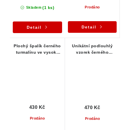
(1 ks)
Prodáno
Skladem
Detail
Detail
Plochý špalík černého
Unikátní podlouhlý
turmalínu ve vysoké
vzorek černého
kvalitě
turmalínu skorylu
430 Kč
470 Kč
Prodáno
Prodáno