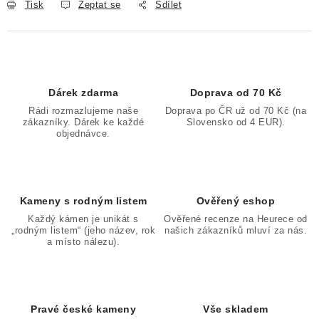
Tisk
Zeptat se
Sdílet
Dárek zdarma
Doprava od 70 Kč
Rádi rozmazlujeme naše
Doprava po ČR už od 70 Kč (na
zákazníky. Dárek ke každé
Slovensko od 4 EUR).
objednávce.
Kameny s rodným listem
Ověřený eshop
Každý kámen je unikát s
Ověřené recenze na Heurece od
„rodným listem“ (jeho název, rok
našich zákazníků mluví za nás.
a místo nálezu).
Pravé české kameny
Vše skladem