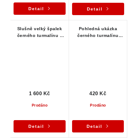
Detail
Detail
Slušně velký špalek
Pohledná ukázka
černého turmalínu z
černého turmalínu
České Republiky
skorylu pro
začátečníky
1 600 Kč
420 Kč
Prodáno
Prodáno
Detail
Detail