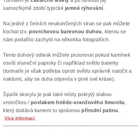
Turmalín je
částečně lesklý
a po obvodu jej
samozřejmě zdobí typické
jemné rýhování
.
Na jedné z čelních neukončených stran se pak můžete
kochat tzv.
povrchovou barevnou duhou
, kterou se
nám podařilo zachytit na několika fotografiích.
Tento duhový odlesk můžete pozorovat pokud kamínek
osvítí sluneční paprsky či například světlo baterky
(turmalín je však potřeba oproti světlu správně natočit a
naklonit, aby se duha objevila v plné své kráse).
Špalík skorylu je pak také místy pokrytý slabou
vrstvičkou /
povlakem hnědo-oranžového limonitu
,
který dodává kameni tu správnou
přírodní patinu
.
Více informací
——————————————————————————