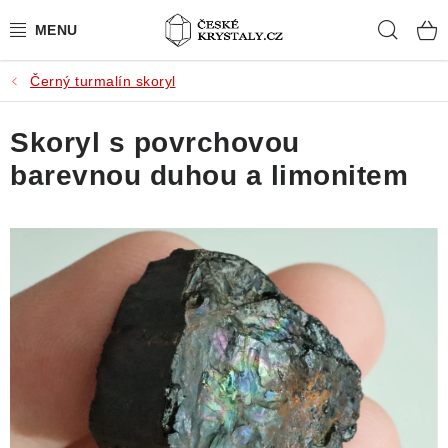
Přejít
Hleda
na
obsah
Černý turmalín skoryl
PŘÍRODNÍ KAMENY
Skoryl s povrchovou
BROUŠENÉ KAMENY
barevnou duhou a limonitem
MISTROVSKÉ KRYSTALY
ŠPERKY S KAMENY
SLEVY
VIDEOGALERIE
KONTAKT