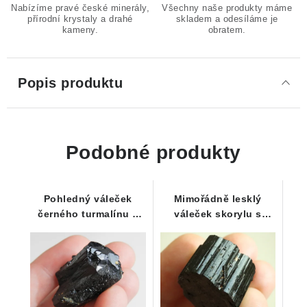
Nabízíme pravé české minerály,
Všechny naše produkty máme
přírodní krystaly a drahé
skladem a odesíláme je
kameny.
obratem.
Popis produktu
Podobné produkty
Pohledný váleček
Mimořádně lesklý
černého turmalínu s
váleček skorylu s
částečným ukončením
půvabným rýhováním -
17 g