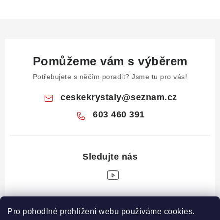
Pomůžeme vám s výběrem
Potřebujete s něčím poradit? Jsme tu pro vás!
ceskekrystaly
@
seznam.cz
603 460 391
Z
Pro pohodlné prohlížení webu používáme cookies.
á