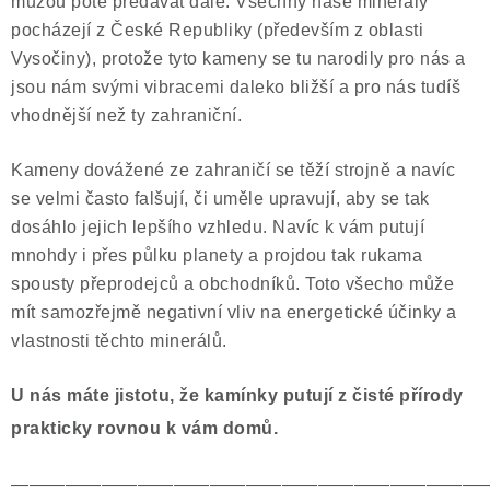
můžou poté předávat dále. Všechny naše minerály
pocházejí z České Republiky (především z oblasti
Vysočiny), protože tyto kameny se tu narodily pro nás a
jsou nám svými vibracemi daleko bližší a pro nás tudíš
vhodnější než ty zahraniční.
Kameny dovážené ze zahraničí se těží strojně a navíc
se velmi často falšují, či uměle upravují, aby se tak
dosáhlo jejich lepšího vzhledu. Navíc k vám putují
mnohdy i přes půlku planety a projdou tak rukama
spousty přeprodejců a obchodníků. Toto všecho může
mít samozřejmě negativní vliv na energetické účinky a
vlastnosti těchto minerálů.
U nás máte jistotu, že kamínky putují z čisté přírody
prakticky rovnou k vám domů.
——————————————————————————