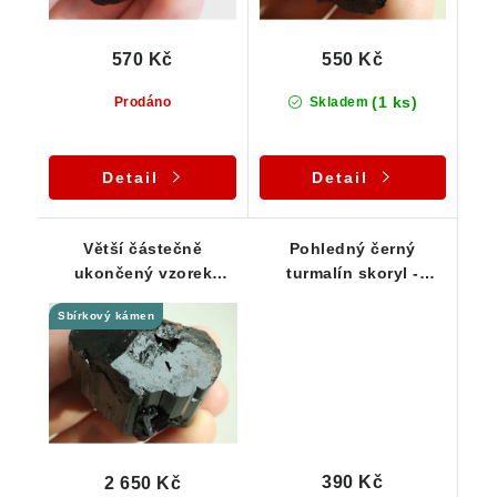
570 Kč
550 Kč
(1 ks)
Prodáno
Skladem
Detail
Detail
Větší částečně
Pohledný černý
ukončený vzorek
turmalín skoryl -
skorylu pro sběratele -
Lesklý špalík s
Sbírkový kámen
89 g
rýhováním - 13 g
390 Kč
2 650 Kč