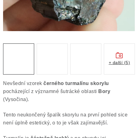
Obchodní podmínky
Podmínky ochrany osobních údajů
Poučení o právu na odstoupení od smlouvy
Puncovní značky
Výkup minerálů a drahých kamenů
Kontakt
+ další (5)
Nevšední vzorek
černého turmalínu skorylu
pocházející z významné šutrácké oblasti
Bory
(Vysočina).
Tento neukončený špalík skorylu na první pohled sice
není úplně estetický, o to je však zajímavější.