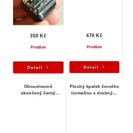
470 Kč
350 Kč
Prodáno
Prodáno
Detail
Detail
Oboustranně
Plochý špalek černého
ukončený černý
turmalínu s drobnými
turmalín s albitem a
klíčovými vtisky - 26 g
muskovitem -
Opravdová estetika z
Vysočiny