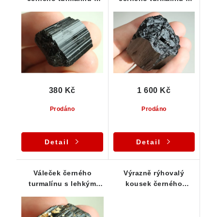
Vysočiny
České Republiky
380 Kč
1 600 Kč
Prodáno
Prodáno
Detail
Detail
Váleček černého
Výrazně rýhovalý
turmalínu s lehkým
kousek černého
limonitem a albitem
turmalínu z podzemní
dutiny - 16 g