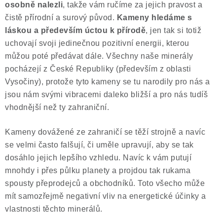
osobně nalezli
, takže vám ručíme za jejich pravost a
čistě přírodní a surový původ.
Kameny hledáme s
láskou a především úctou k přírodě
, jen tak si totiž
uchovají svoji jedinečnou pozitivní energii, kterou
můžou poté předávat dále. Všechny naše minerály
pocházejí z České Republiky (především z oblasti
Vysočiny), protože tyto kameny se tu narodily pro nás a
jsou nám svými vibracemi daleko bližší a pro nás tudíš
vhodnější než ty zahraniční.
Kameny dovážené ze zahraničí se těží strojně a navíc
se velmi často falšují, či uměle upravují, aby se tak
dosáhlo jejich lepšího vzhledu. Navíc k vám putují
mnohdy i přes půlku planety a projdou tak rukama
spousty přeprodejců a obchodníků. Toto všecho může
mít samozřejmě negativní vliv na energetické účinky a
vlastnosti těchto minerálů.