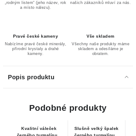
„rodným listem“ (jeho název, rok
našich zákazníků mluví za nás.
a místo nálezu).
Pravé české kameny
Vše skladem
Nabízíme pravé české minerály,
Všechny naše produkty máme
přírodní krystaly a drahé
skladem a odesíláme je
kameny.
obratem.
Popis produktu
Podobné produkty
Kvalitní váleček
Slušně velký špalek
černého turmalínu z
černého turmalínu z