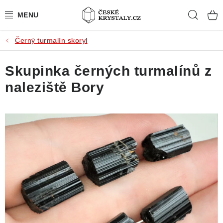
Přejít
Hleda
na
obsah
Černý turmalín skoryl
PŘÍRODNÍ KAMENY
Skupinka černých turmalínů z
BROUŠENÉ KAMENY
naleziště Bory
MISTROVSKÉ KRYSTALY
ŠPERKY S KAMENY
SLEVY
VIDEOGALERIE
KONTAKT