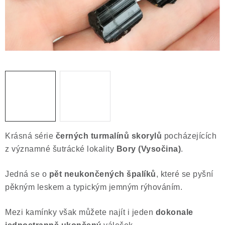
Obchodní podmínky
Podmínky ochrany osobních údajů
Poučení o právu na odstoupení od smlouvy
Puncovní značky
Výkup minerálů a drahých kamenů
Kontakt
Krásná série
černých turmalínů skorylů
pocházejících
z významné šutrácké lokality
Bory (Vysočina)
.
Jedná se o
pět neukončených špalíků
, které se pyšní
pěkným leskem a typickým jemným rýhováním.
Mezi kamínky však můžete najít i jeden
dokonale