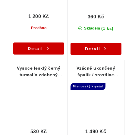
1 200 Kč
360 Kč
(1 ks)
Prodáno
Skladem
Detail
Detail
Vysoce lesklý černý
Vzácně ukončený
turmalín zdobený
špalík / srostlice
drobným albitem - 17 g
skorylů - Tantrická
Mistrovský krystal
dvojice - 16 g
530 Kč
1 490 Kč