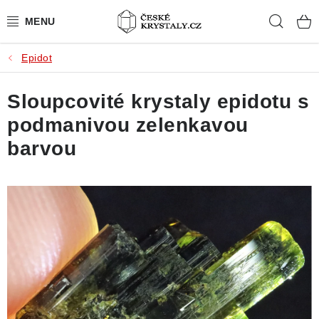
Přejít
Hleda
na
obsah
Epidot
PŘÍRODNÍ KAMENY
Sloupcovité krystaly epidotu s
BROUŠENÉ KAMENY
podmanivou zelenkavou
MISTROVSKÉ KRYSTALY
barvou
ŠPERKY S KAMENY
SLEVY
VIDEOGALERIE
KONTAKT