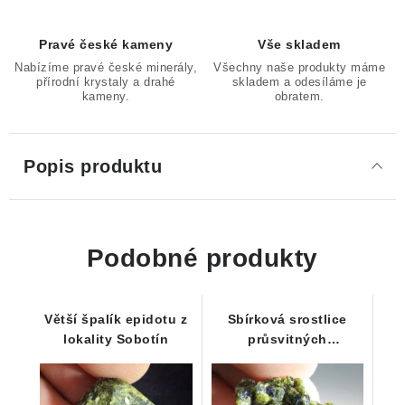
Pravé české kameny
Vše skladem
Nabízíme pravé české minerály,
Všechny naše produkty máme
přírodní krystaly a drahé
skladem a odesíláme je
kameny.
obratem.
Popis produktu
Podobné produkty
Větší špalík epidotu z
Sbírková srostlice
lokality Sobotín
průsvitných
sloupcovitých
krystalků zeleného
epidotu