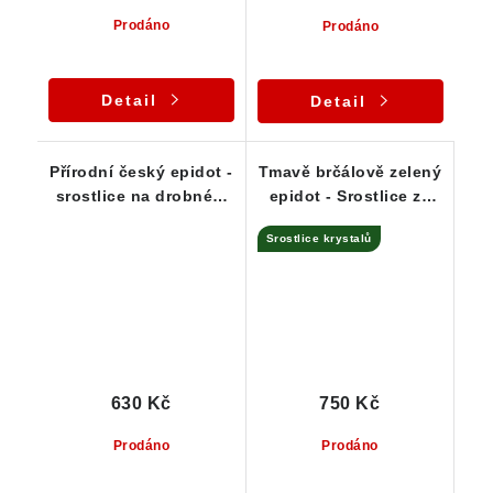
Prodáno
Prodáno
Detail
Detail
Přírodní český epidot -
Tmavě brčálově zelený
srostlice na drobném
epidot - Srostlice ze
albitu
Sobotína / ČR
Srostlice krystalů
630 Kč
750 Kč
Prodáno
Prodáno