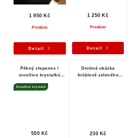
1 250 Kč
1 950 Kč
Prodáno
Prodáno
Detail
Detail
Pěkný slepenec /
Drobná ukázka
srostlice krystalků
brčálově zeleného
zeleného epidotu ze
epidotu ze Sobotína
Srostlice krystalů
Sobotína
550 Kč
230 Kč