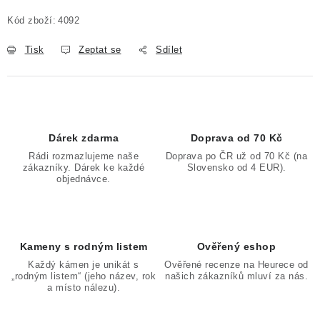
Měrná cena:
Kód zboží:
4092
Tisk
Zeptat se
Sdílet
Dárek zdarma
Doprava od 70 Kč
Rádi rozmazlujeme naše
Doprava po ČR už od 70 Kč (na
zákazníky. Dárek ke každé
Slovensko od 4 EUR).
objednávce.
Kameny s rodným listem
Ověřený eshop
Každý kámen je unikát s
Ověřené recenze na Heurece od
„rodným listem“ (jeho název, rok
našich zákazníků mluví za nás.
a místo nálezu).