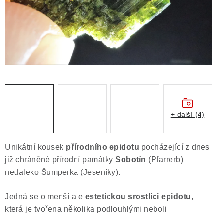
Obchodní podmínky
Podmínky ochrany osobních údajů
Poučení o právu na odstoupení od smlouvy
Puncovní značky
Výkup minerálů a drahých kamenů
Kontakt
+ další (4)
Unikátní kousek
přírodního
epidotu
pocházející z dnes
již chráněné přírodní památky
Sobotín
(Pfarrerb)
nedaleko Šumperka (Jeseníky).
Jedná se o menší ale
estetickou srostlici epidotu
,
která je tvořena několika podlouhlými neboli