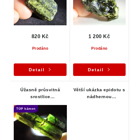
820 Kč
1 200 Kč
Prodáno
Prodáno
Detail
Detail
Úžasně průsvitná
Větší ukázka epidotu s
srostlice
nádhernou
sloupcovitých krystalů
krystalovanou
TOP kámen
epidotu - vzácnost
dutinkou