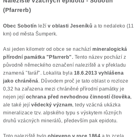
Naleziště vzácných epidotů - Sobotín
(Pfarrerb)
Obec Sobotín
leží
v oblasti Jeseníků
a to nedaleko (11
km) od města Šumperk.
Asi jeden kilometr od obce se nachází
mineralogická
přírodní památka "Pfarrerb".
Tento název pochází z
původně německého označení naleziště a v překladu
znamená "farář". Lokalita byla
18.6.2013
vyhlášena
jako
chráněná
. Důvodem proč je tato oblast o rozloze
0,32 ha zařazena mezi chráněné přírodní památky je
nejen její
ochrana před nevhodnou činností člověka
,
ale také její
vědecký význam
, tedy vzácná ukázka
mineralizace tzv. alpského typu s výskytem různých
druhů vzácných minerálů, především pak epidotu.
Toto naleziště bylo
objeveno v roce 1864
a to zcela