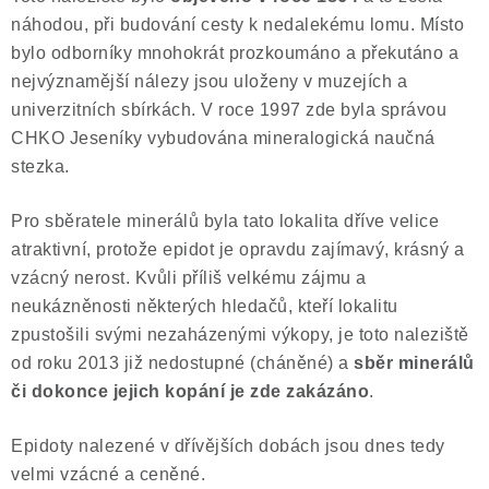
náhodou, při budování cesty k nedalekému lomu. Místo
bylo odborníky mnohokrát prozkoumáno a překutáno a
nejvýznamější nálezy jsou uloženy v muzejích a
univerzitních sbírkách. V roce 1997 zde byla správou
CHKO Jeseníky vybudována mineralogická naučná
stezka.
Pro sběratele minerálů byla tato lokalita dříve velice
atraktivní, protože epidot je opravdu zajímavý, krásný a
vzácný nerost. Kvůli příliš velkému zájmu a
neukázněnosti některých hledačů, kteří lokalitu
zpustošili svými nezaházenými výkopy, je toto naleziště
od roku 2013 již nedostupné (cháněné) a
sběr minerálů
či dokonce jejich kopání je zde zakázáno
.
Epidoty nalezené v dřívějších dobách jsou dnes tedy
velmi vzácné a ceněné.