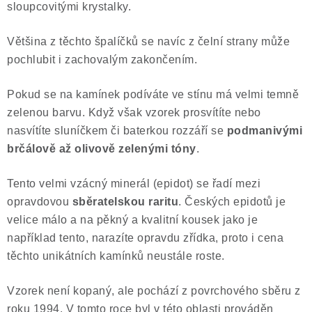
sloupcovitými krystalky.
Většina z těchto špalíčků se navíc z čelní strany může
pochlubit i zachovalým zakončením.
Pokud se na kamínek podíváte ve stínu má velmi temně
zelenou barvu. Když však vzorek prosvítíte nebo
nasvítíte sluníčkem či baterkou rozzáří se
podmanivými
brčálově až olivově zelenými tóny
.
Tento velmi vzácný minerál (epidot) se řadí mezi
opravdovou
sběratelskou raritu
. Českých epidotů je
velice málo a na pěkný a kvalitní kousek jako je
například tento, narazíte opravdu zřídka, proto i cena
těchto unikátních kamínků neustále roste.
Vzorek není kopaný, ale pochází z povrchového sběru z
roku 1994. V tomto roce byl v této oblasti prováděn