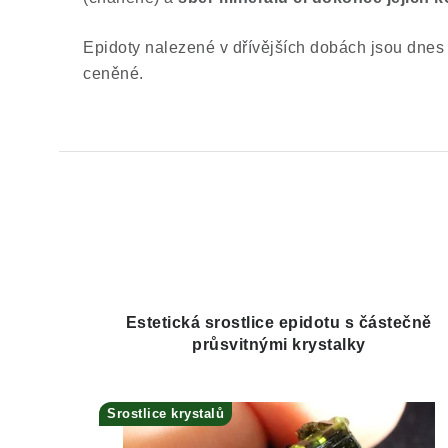
Epidoty nalezené v dřívějších dobách jsou dnes
ceněné.
Estetická srostlice epidotu s částečně
průsvitnými krystalky
Srostlice krystalů