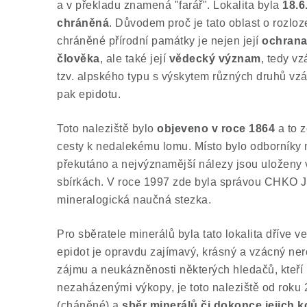
a v překladu znamená "farář". Lokalita byla
18.6
chráněná
. Důvodem proč je tato oblast o rozlo
chráněné přírodní památky je nejen její
ochrana
člověka
, ale také její
vědecký význam
, tedy v
tzv. alpského typu s výskytem různých druhů vz
pak epidotu.
Toto naleziště bylo
objeveno v roce 1864
a to 
cesty k nedalekému lomu. Místo bylo odborník
překutáno a nejvýznamější nálezy jsou uloženy v
sbírkách. V roce 1997 zde byla správou CHKO 
mineralogická naučná stezka.
Pro sběratele minerálů byla tato lokalita dříve v
epidot je opravdu zajímavý, krásný a vzácný nero
zájmu a neukázněnosti některých hledačů, kteří l
nezaházenými výkopy, je toto naleziště od roku
(cháněné) a
sběr minerálů či dokonce jejich 