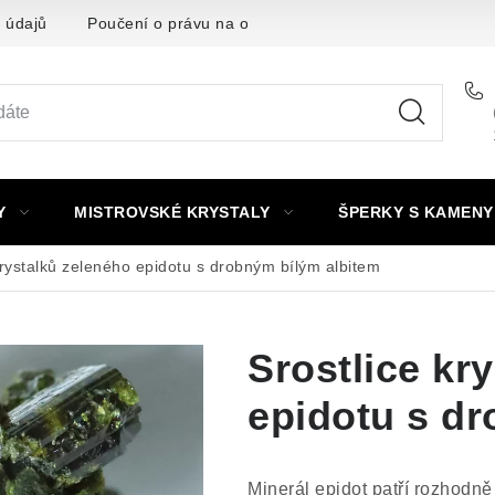
 údajů
Poučení o právu na odstoupení od smlouvy
Punc
Y
MISTROVSKÉ KRYSTALY
ŠPERKY S KAMENY
krystalků zeleného epidotu s drobným bílým albitem
Srostlice kr
epidotu s d
Minerál epidot patří rozhodně