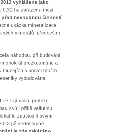
.2013
vyhlášena jako
ze 0,32 ha zařazena mezi
 před nevhodnou činností
zácná ukázka mineralizace
ácných minerálů, především
zcela náhodou, při budování
y mnohokrát prozkoumáno a
 muzejích a univerzitních
Jeseníky vybudována
elice zajímavá, protože
st. Kvůli příliš velkému
okalitu zpustošili svými
 2013 již nedostupné
kopání je zde zakázáno
.