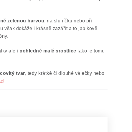
mně zelenou barvou
, na sluníčku nebo při
ou však dokáže i krásně zazářit a to jablkově
óny.
lky ale i
pohledné malé srostlice
jako je tomu
covitý tvar
, tedy krátké či dlouhé válečky nebo
cí