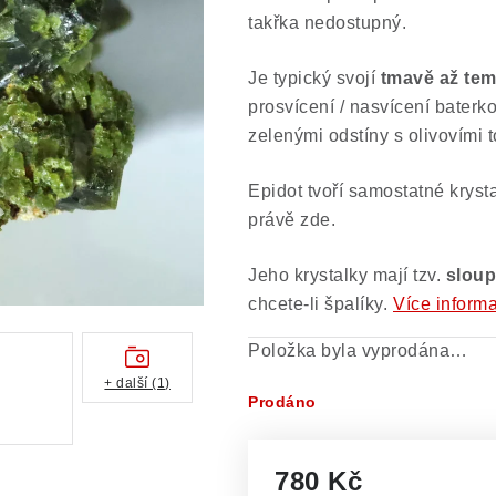
takřka nedostupný.
Je typický svojí
tmavě až te
prosvícení / nasvícení baterk
zelenými odstíny s olivovími t
Epidot tvoří samostatné krysta
právě zde.
Jeho krystalky mají tzv.
sloup
chcete-li špalíky.
Více informa
Položka byla vyprodána…
+ další (1)
Prodáno
780 Kč