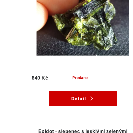
840 Kč
Prodáno
Detail
Epidot - slepenec s lesklými zelenými