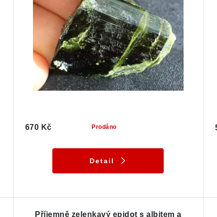
670 Kč
Prodáno
Detail
Příjemně zelenkavý epidot s albitem a