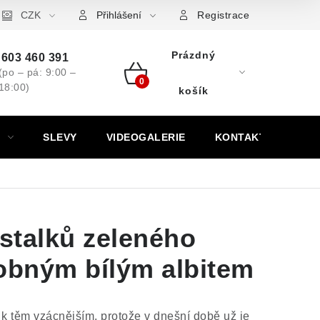
ovní značky
CZK
Výkup minerálů a drahých kamenů
Kontakt
Přihlášení
Registrace
Prázdný
603 460 391
(po – pá: 9:00 –
18:00)
Nákupní
košík
košík
SLEVY
VIDEOGALERIE
KONTAKT
ystalků zeleného
robným bílým albitem
 k těm vzácnějším, protože v dnešní době už je