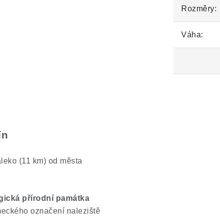
Rozměry:
Váha:
ín
leko (11 km) od města
gická přírodní památka
eckého označení naleziště