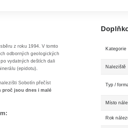
Doplňko
sběru z roku 1994. V tomto
Kategorie
ních odborných geologických
 po vydatných deštích dali
Naleziště
inerálu (epidotu).
lezišti Sobotín přečíst
Typ / form
 a
proč jsou dnes i malé
Místo nále
em:
Rok nález