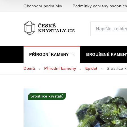
Přejít
Obchodní podmínky
Podmínky ochrany osobních
na
obsah
PŘÍRODNÍ KAMENY
BROUŠENÉ KAMEN
Domů
Přírodní kameny
Epidot
Srostlice 
Srostlice krystalů