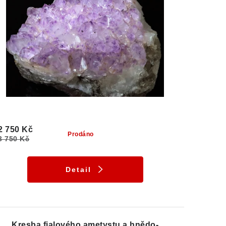
2 750 Kč
Prodáno
3 750 Kč
Detail
Kresba fialového ametystu a hnědo-