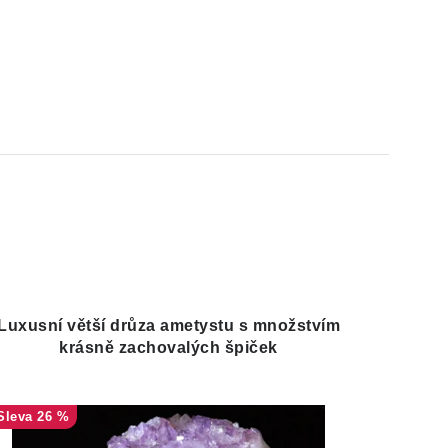
Luxusní větší drůza ametystu s množstvím
krásně zachovalých špiček
26 %