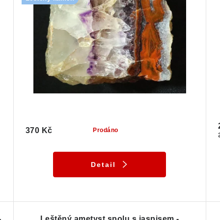
370 Kč
Prodáno
Detail
-
Leštěný ametyst spolu s jaspisem -