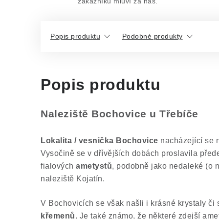
zákazníků mluví za nás.
Popis produktu
Podobné produkty
Popis produktu
Naleziště Bochovice u Třebíče
Lokalita / vesnička Bochovice
nacházející se 
Vysočině se v dřívějších dobách proslavila pře
fialových
ametystů
, podobně jako nedaleké (o 
naleziště Kojatín.
V Bochovicích se však našli i krásné krystaly či
křemenů
. Je také známo, že některé zdejší am