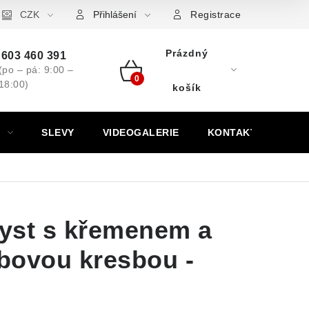
ovní značky
CZK
Výkup minerálů a drahých kamenů
Kontakt
Přihlášení
Registrace
Prázdný
603 460 391
(po – pá: 9:00 –
18:00)
Nákupní
košík
košík
SLEVY
VIDEOGALERIE
KONTAKT
yst s křemenem a
bovou kresbou -