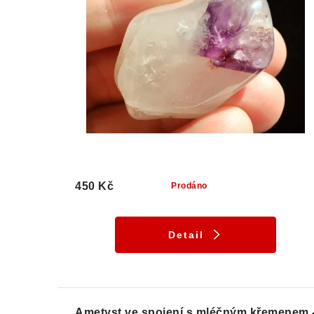
450 Kč
Prodáno
Detail
Ametyst ve spojení s mléčným křemenem 