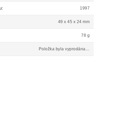
u:
1997
49 x 45 x 24 mm
78 g
Položka byla vyprodána…