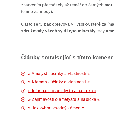
zbarvením přecházely až téměř do černých
mor
temné záhnědy).
Často se tu pak objevovaly i vzorky, které zají
sdružovaly všechny tři tyto minerály
tedy
ame
Články související s tímto kamen
» Ametyst - účinky a vlastnosti «
» Křemen - účinky a vlastnosti «
» Informace o ametystu a nabídka «
» Zajímavosti o ametystu a nabídka «
» Jak vybrat vhodný kámen «