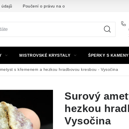
 údajů
Poučení o právu na odstoupení od smlouvy
Punc
Y
MISTROVSKÉ KRYSTALY
ŠPERKY S KAMENY
metyst s křemenem a hezkou hradbovou kresbou - Vysočina
Surový amet
hezkou hrad
Vysočina