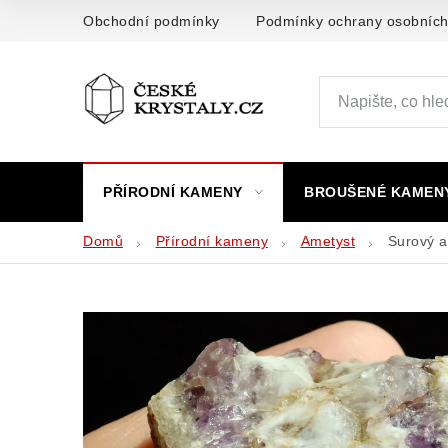
Přejít
Obchodní podmínky
Podmínky ochrany osobních
na
obsah
PŘÍRODNÍ KAMENY
BROUŠENÉ KAMEN
Domů
Přírodní kameny
Ametyst
Surový a