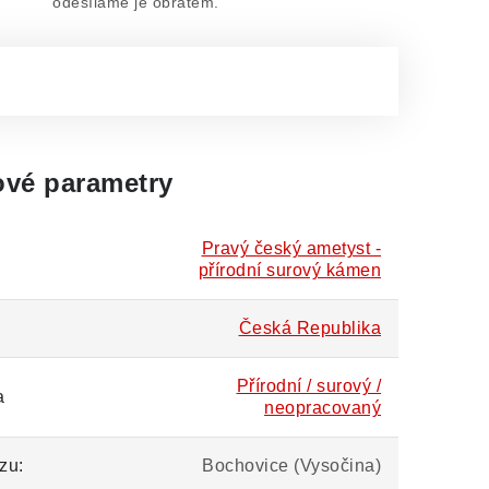
odesíláme je obratem.
vé parametry
Pravý český ametyst -
přírodní surový kámen
Česká Republika
Přírodní / surový /
a
neopracovaný
zu:
Bochovice (Vysočina)