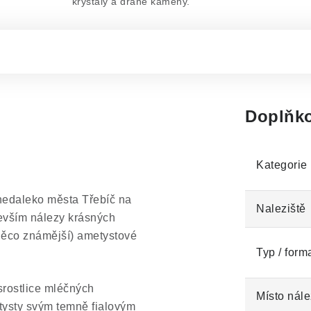
krystaly a drahé kameny.
Doplňko
Kategorie
nedaleko města Třebíč na
Naleziště
devším nálezy krásných
něco známější) ametystové
Typ / form
 srostlice mléčných
Místo nále
etysty svým temně fialovým