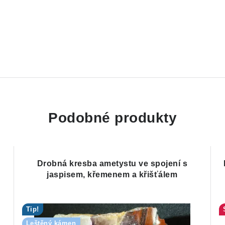
Podobné produkty
Drobná kresba ametystu ve spojení s
jaspisem, křemenem a křišťálem
Tip!
Leštěný kámen