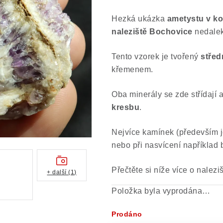
Hezká ukázka
ametystu v k
naleziště Bochovice
nedalek
Tento vzorek je tvořený
střed
křemenem.
O
ba minerály se zde střídají a
kresbu
.
Nejvíce kamínek (především 
nebo při nasvícení například b
Přečtěte si níže více o nalezi
+ další (1)
Položka byla vyprodána…
Prodáno