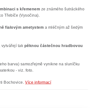
ombinaci s křemenem
ze známého šutráckého
o Třebíče (Vysočina).
ně fialovým ametystem
a mléčným až šedým
 vytvářejí tak
pěknou
částečnou hradbovou
jeho barva) samozřejmě vynikne na sluníčku
aterkou - viz. foto.
šti Bochovice.
Více informací