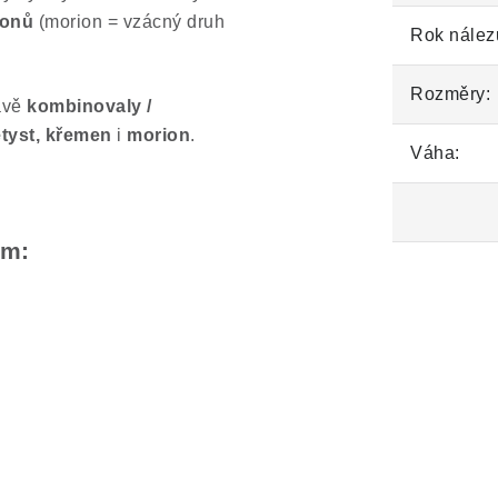
ionů
(morion = vzácný druh
Rok nález
Rozměry:
mavě
kombinovaly /
tyst, křemen
i
morion
.
Váha:
em: