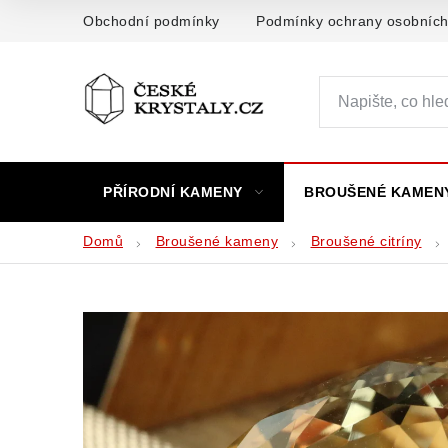
Přejít
Obchodní podmínky
Podmínky ochrany osobních
na
obsah
PŘÍRODNÍ KAMENY
BROUŠENÉ KAMEN
Domů
Broušené kameny
Broušené citríny