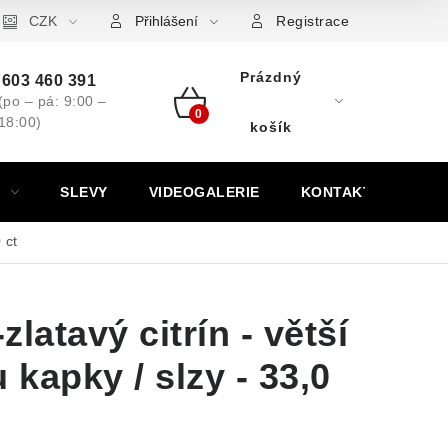
ovní značky
CZK
Výkup minerálů a drahých kamenů
Kontakt
Přihlášení
Registrace
Prázdný
603 460 391
(po – pá: 9:00 –
18:00)
Nákupní
košík
košík
SLEVY
VIDEOGALERIE
KONTAKT
 ct
zlatavý citrín - větší
 kapky / slzy - 33,0