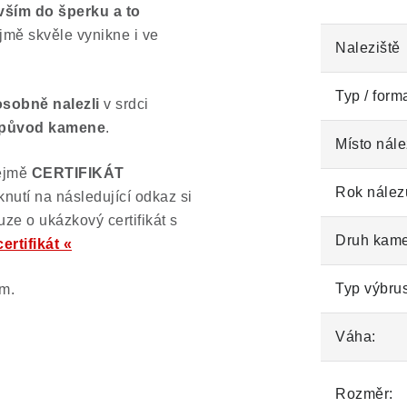
ším do šperku a to
mě skvěle vynikne i ve
Naleziště
Typ / form
osobně nalezli
v srdci
ý původ kamene
.
Místo nále
řejmě
CERTIFIKÁT
Rok nález
nutí na následující odkaz si
uze o ukázkový certifikát s
Druh kam
ertifikát «
Typ výbru
em.
Váha:
Rozměr: