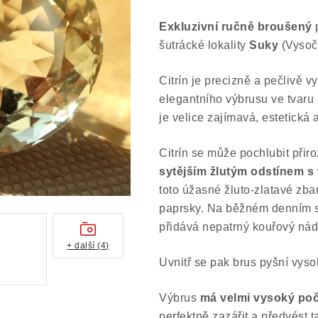
Exkluzivní
ručně broušený
šutrácké lokality
Suky
(Vysoč
Citrín je precizně a pečlivě
elegantního výbrusu ve tvaru
je velice zajímavá, estetická 
Citrín se může pochlubit při
sytějším žlutým odstínem s
toto úžasné žluto-zlatavé zba
paprsky. Na běžném denním sv
přidává nepatrný kouřový nád
+ další (4)
Uvnitř se pak brus pyšní vyso
Výbrus
má velmi vysoký poč
perfektně zazářit a předvést ta