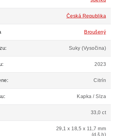
Česká Republika
a
Broušený
zu:
Suky (Vysočina)
u:
2023
ene:
Citrín
su:
Kapka / Slza
33,0 ct
29,1 x 18,5 x 11,7 mm
(d,š,h)