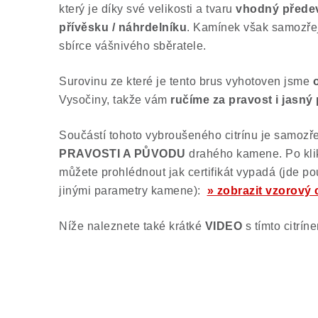
který je díky své velikosti a tvaru
vhodný předev
přívěsku / náhrdelníku
. Kamínek však samozřej
sbírce vášnivého sběratele.
Surovinu ze které je tento brus vyhotoven jsme
Vysočiny, takže vám
ručíme za pravost i jasn
Součástí tohoto vybroušeného citrínu je samoz
PRAVOSTI A PŮVODU
drahého kamene. Po klik
můžete prohlédnout jak certifikát vypadá (jde po
jinými parametry kamene):
» zobrazit vzorový c
Níže naleznete také krátké
VIDEO
s tímto citrín