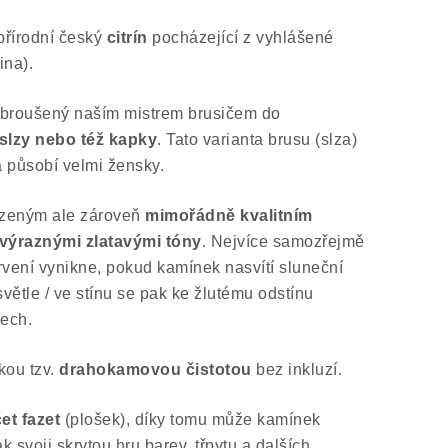
přírodní český
citrín
pocházející z vyhlášené
ina).
 vybroušený naším mistrem brusičem do
slzy nebo též kapky
. Tato varianta brusu (slza)
a působí velmi žensky.
rozeným ale zároveň
mimořádně kvalitním
 výraznými zlatavými tóny
. Nejvíce samozřejmě
rvení vynikne, pokud kamínek nasvítí sluneční
ětle / ve stínu se pak ke žlutému odstínu
ech.
kou tzv.
drahokamovou čistotou
bez inkluzí.
et fazet
(plošek), díky tomu může kamínek
k svoji skrytou hru barev, třpytu a dalších