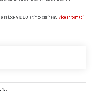
na krátké
VIDEO
s tímto citrínem.
Více informací
dílet