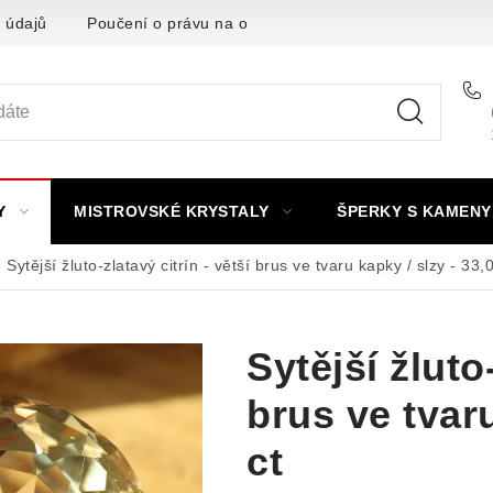
 údajů
Poučení o právu na odstoupení od smlouvy
Punc
Y
MISTROVSKÉ KRYSTALY
ŠPERKY S KAMENY
Sytější žluto-zlatavý citrín - větší brus ve tvaru kapky / slzy - 33,0
Sytější žluto-
brus ve tvaru
ct