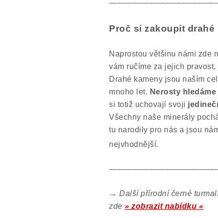
—————————————
Proč si zakoupit drah
Naprostou většinu námi zde n
vám ručíme za jejich pravost,
Drahé kameny jsou naším cel
mnoho let.
Nerosty hledáme 
si totiž uchovají svoji
jedineč
Všechny naše minerály pocház
tu narodily pro nás a jsou ná
nejvhodnější.
—————————————
→
Další přírodní černé turmal
zde
» zobrazit nabídku «