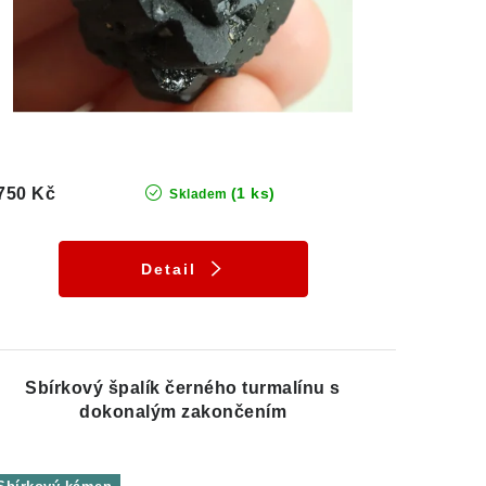
750 Kč
(1 ks)
Skladem
Detail
Sbírkový špalík černého turmalínu s
dokonalým zakončením