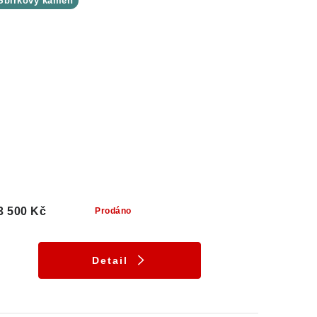
Sbírkový kámen
3 500 Kč
Prodáno
Detail