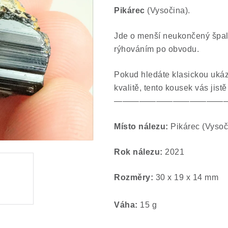
Pikárec
(Vysočina).
Jde o menší neukončený špal
rýhováním po obvodu.
Pokud hledáte klasickou ukáz
kvalitě, tento kousek vás jistě
—————————————
Místo nálezu:
Pikárec (Vysoč
Rok nálezu:
2021
Rozměry:
30 x 19 x 14 mm
Váha:
15 g