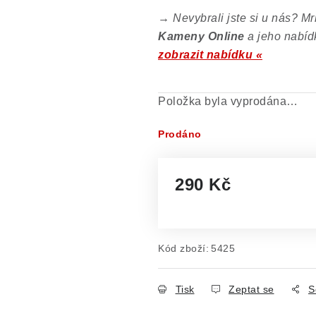
→
Nevybrali jste si u nás? M
Kameny Online
a jeho nabíd
zobrazit nabídku «
Položka byla vyprodána…
Prodáno
290 Kč
Měrná cena:
Kód zboží:
5425
Tisk
Zeptat se
S