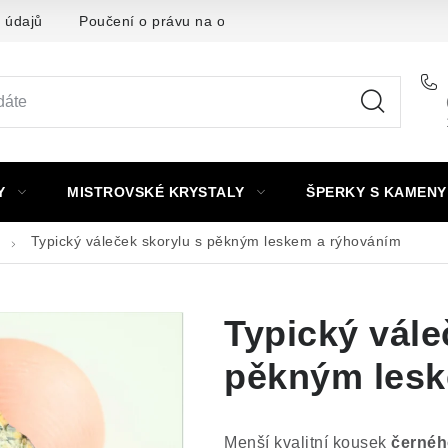
 údajů
Poučení o právu na odstoupení od smlouvy
Punc
Y
MISTROVSKÉ KRYSTALY
ŠPERKY S KAMENY
Typický váleček skorylu s pěkným leskem a rýhováním
Typický vále
pěkným lesk
Menší kvalitní kousek
černého