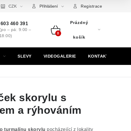
ovní značky
CZK
Výkup minerálů a drahých kamenů
Kontakt
Přihlášení
Registrace
Prázdný
603 460 391
(po – pá: 9:00 –
18:00)
Nákupní
košík
košík
SLEVY
VIDEOGALERIE
KONTAKT
ček skorylu s
em a rýhováním
 turmalínu skorylu
pocházející z lokality