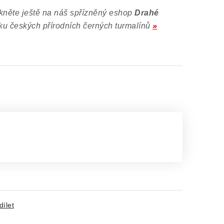
rkněte ještě na náš spřízněný eshop
Drahé
ku českých přírodních černých turmalínů
»
dílet