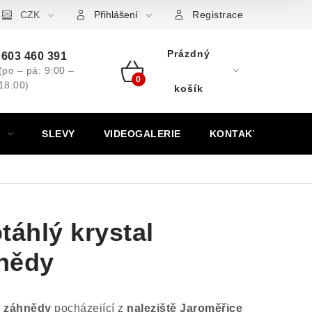
ovní značky
CZK
Výkup minerálů a drahých kamenů
Kontakt
Přihlášení
Registrace
Prázdný
603 460 391
(po – pá: 9:00 –
18:00)
Nákupní
košík
košík
SLEVY
VIDEOGALERIE
KONTAKT
táhlý krystal
nědy
é záhnědy
pocházející z
naleziště Jaroměřice