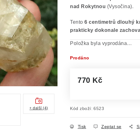
nad Rokytnou
(Vysočina).
Tento
6 centimetrů dlouhý k
prakticky dokonale zachov
Položka byla vyprodána…
Prodáno
770 Kč
Měrná cena:
+ další (4)
Kód zboží:
6523
Tisk
Zeptat se
S