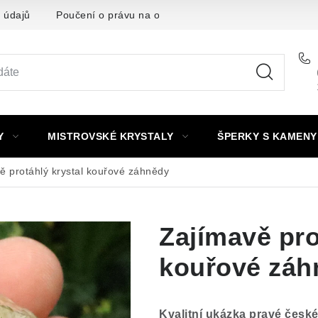
 údajů
Poučení o právu na odstoupení od smlouvy
Punc
Y
MISTROVSKÉ KRYSTALY
ŠPERKY S KAMENY
ě protáhlý krystal kouřové záhnědy
Zajímavě pro
kouřové záh
Kvalitní ukázka pravé česk