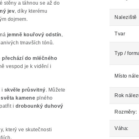
é stěny a táhnou se až do
ný jev
, díky kterému
Naleziště
ným dojmem.
Tvar
 má
jemně kouřový odstín
,
manivých tmavších tónů.
Typ / form
e přechází do mléčného
ě vespod je k vidění i
Místo nále
 i
skvěle průsvitný
. Můžete
Rok nález
o světa kamene
plného
atřit i
drobounký duhový
Rozměry:
Váha:
, který ve skutečnosti
fiích.