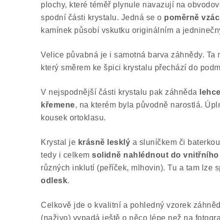
plochy, které téměř plynule navazují na obvodov
spodní části krystalu. Jedná se o
poměrně vzác
kamínek působí vskutku originálním a jednineč
Velice půvabná je i samotná barva záhnědy. Ta
který směrem ke špici krystalu přechází do pod
V nejspodnější části krystalu pak záhněda
lehc
křemene
, na kterém byla původně narostlá. Úpln
kousek ortoklasu.
Krystal je
krásně lesklý
a sluníčkem či baterkou
tedy i celkem
solidně nahlédnout do vnitřníh
různých inklutí (peříček, mlhovin). Tu a tam lze sp
odlesk
.
Celkově jde o kvalitní a pohledný vzorek záhnědy
(naživo) vypadá ještě o něco lépe než na fotogra