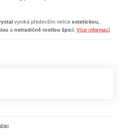
rystal
vyniká především velice
estetickou,
alou
a
netradičně rostlou špicí
.
Více informací
dílet