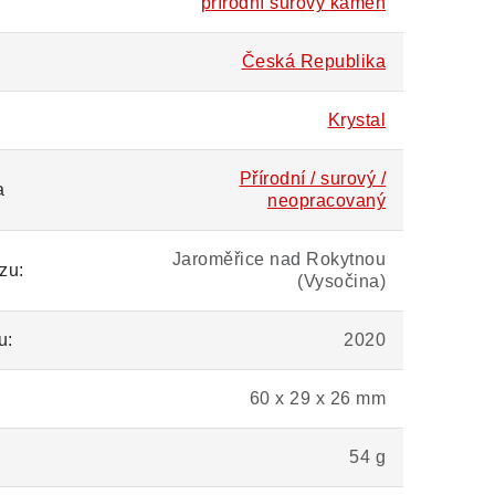
přírodní surový kámen
Česká Republika
Krystal
Přírodní / surový /
a
neopracovaný
Jaroměřice nad Rokytnou
zu:
(Vysočina)
u:
2020
60 x 29 x 26 mm
54 g