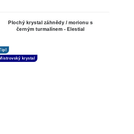
Plochý krystal záhnědy / morionu s
černým turmalínem - Elestial
Tip!
Mistrovský krystal