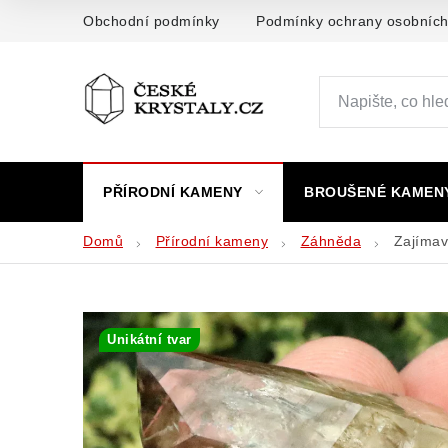
Přejít
Obchodní podmínky
Podmínky ochrany osobních
na
obsah
PŘÍRODNÍ KAMENY
BROUŠENÉ KAMEN
Domů
Přírodní kameny
Záhněda
Zajímav
Unikátní tvar