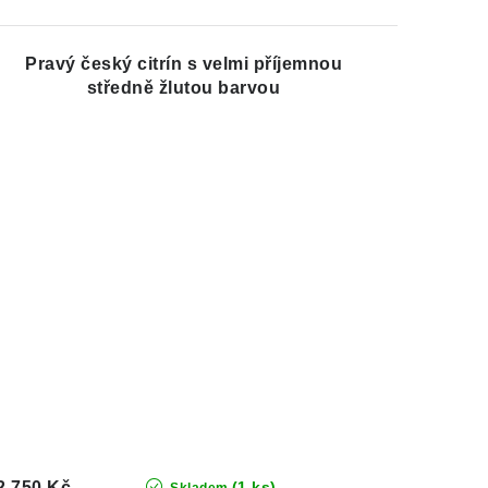
Pravý český citrín s velmi příjemnou
středně žlutou barvou
2 750 Kč
(1 ks)