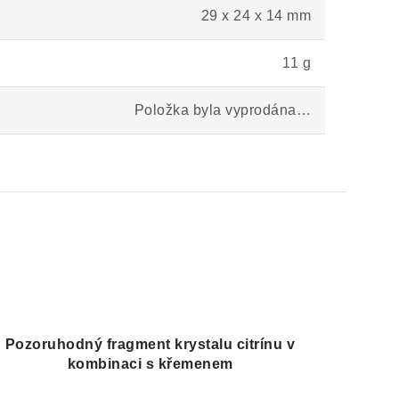
29 x 24 x 14 mm
11 g
Položka byla vyprodána…
Pozoruhodný fragment krystalu citrínu v
kombinaci s křemenem