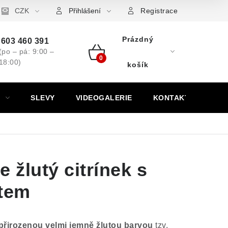
ovní značky
CZK
Výkup minerálů a drahých kamenů
Kontakt
Přihlášení
Registrace
Prázdný
603 460 391
(po – pá: 9:00 –
18:00)
Nákupní
košík
košík
SLEVY
VIDEOGALERIE
KONTAKT
 žlutý citrínek s
ětem
přirozenou velmi jemně žlutou barvou
tzv.