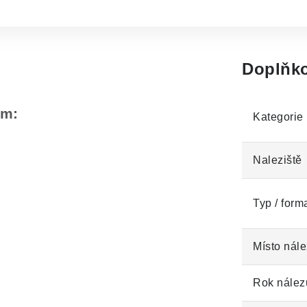
Doplňko
em:
Kategorie
Naleziště
Typ / form
Místo nále
Rok nález