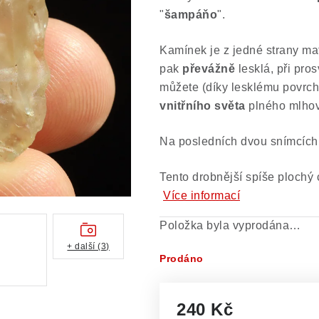
"
šampáňo
".
Kamínek je z jedné strany ma
pak
převážně
lesklá, při pros
můžete (díky lesklému povrc
vnitřního světa
plného mlhov
Na posledních dvou snímcích 
Tento drobnější spíše plochý 
Více informací
Položka byla vyprodána…
+ další (3)
Prodáno
240 Kč