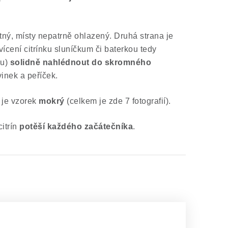
tný, místy nepatrně ohlazený. Druhá strana je
vícení citrínku sluníčkum či baterkou tedy
hu)
solidně nahlédnout do skromného
inek a peříček.
je vzorek
mokrý
(celkem je zde 7 fotografií).
citrín
potěší každého začátečníka
.