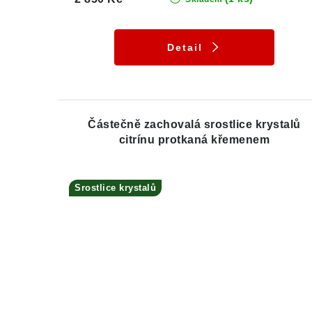
Detail
Částečně zachovalá srostlice krystalů
citrínu protkaná křemenem
Srostlice krystalů