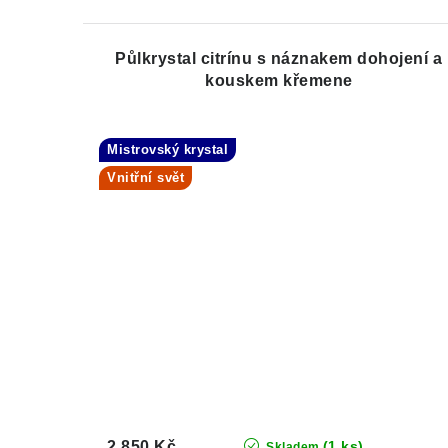
Půlkrystal citrínu s náznakem dohojení a
kouskem křemene
Mistrovský krystal
Vnitřní svět
2 850 Kč
(1 ks)
Skladem