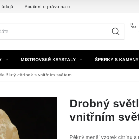
 údajů
Poučení o právu na odstoupení od smlouvy
Punc
Y
MISTROVSKÉ KRYSTALY
ŠPERKY S KAMENY
le žlutý citrínek s vnitřním světem
Drobný světle
vnitřním sv
Pěkný menší vzorek citrínu s