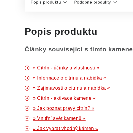
Popis produktu
Podobné produkty
Popis produktu
Články související s tímto kamen
» Citrín - účinky a vlastnosti «
» Informace o citrínu a nabídka «
» Zajímavosti o citrínu a nabídka «
» Citrín - aktivace kamene «
» Jak poznat pravý citrín? «
» Vnitřní svět kamenů «
» Jak vybrat vhodný kámen «