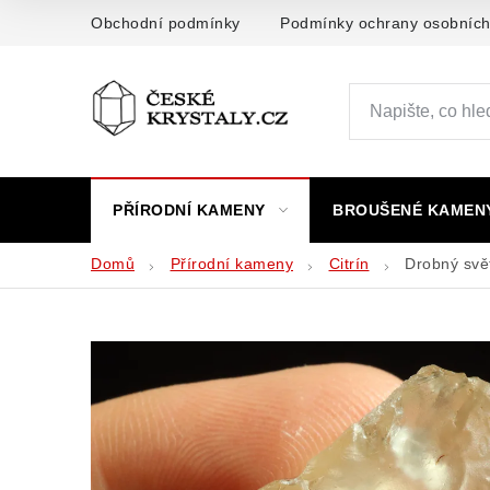
Přejít
Obchodní podmínky
Podmínky ochrany osobních
na
obsah
PŘÍRODNÍ KAMENY
BROUŠENÉ KAMEN
Domů
Přírodní kameny
Citrín
Drobný svět