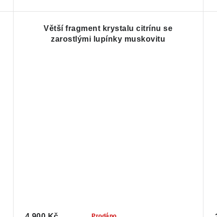
Větší fragment krystalu citrínu se
zarostlými lupínky muskovitu
4 900 Kč
Prodáno