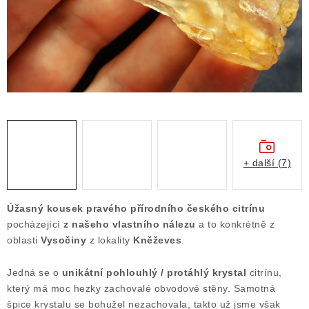
Obchodní podmínky
Podmínky ochrany osobních údajů
Poučení o právu na odstoupení od smlouvy
Puncovní značky
Výkup minerálů a drahých kamenů
Kontakt
+ další (7)
Úžasný kousek pravého přírodního českého citrínu
pocházející
z našeho vlastního nálezu
a to konkrétně z
oblasti
Vysočiny
z lokality
Kněževes
.
Jedná se o
unikátní pohlouhlý / protáhlý krystal
citrínu,
který má moc hezky zachovalé obvodové stěny. Samotná
špice krystalu se bohužel nezachovala, takto už jsme však