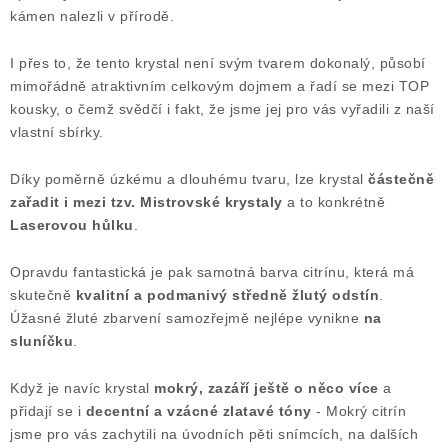
kámen nalezli v přírodě.
I přes to, že tento krystal není svým tvarem dokonalý, působí
mimořádně atraktivním celkovým dojmem a řadí se mezi TOP
kousky, o čemž svědčí i fakt, že jsme jej pro vás vyřadili z naší
vlastní sbírky.
Díky poměrně úzkému a dlouhému tvaru, lze krystal
částečně
zařadit i mezi tzv. Mistrovské krystaly
a to konkrétně
Laserovou hůlku
.
Opravdu fantastická je pak samotná barva citrínu, která má
skutečně
kvalitní a podmanivý středně žlutý odstín
.
Úžasné žluté zbarvení samozřejmě nejlépe vynikne
na
sluníčku
.
Když je navíc krystal
mokrý, zazáří ještě o něco více
a
přidají se i
decentní a vzácné zlatavé tóny
- Mokrý citrín
jsme pro vás zachytili na úvodních pěti snímcích, na dalších