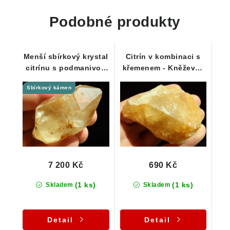
Podobné produkty
Menší sbírkový krystal
Citrín v kombinaci s
citrínu s podmanivou
křemenem - Kněževes
barvou a duhovým
na Vysočině
Sbírkový kámen
odleskem
7 200 Kč
690 Kč
(1 ks)
(1 ks)
Skladem
Skladem
Detail
Detail