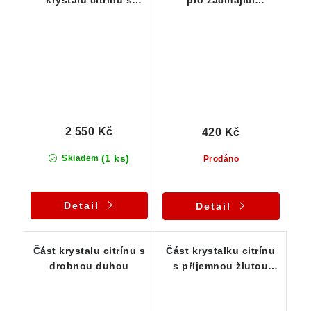
krystalu citrínu s
pro začínající
příjemně ohlazeným
kamínkáře
povrchem
2 550 Kč
420 Kč
(1 ks)
Skladem
Prodáno
Detail
Detail
Část krystalu citrínu s
Část krystalku citrínu
drobnou duhou
s příjemnou žlutou
barvou