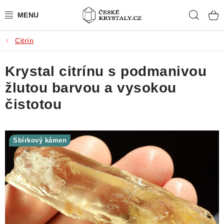
Přejít
Hleda
na
obsah
Citrín
PŘÍRODNÍ KAMENY
Krystal citrínu s podmanivou
BROUŠENÉ KAMENY
žlutou barvou a vysokou
MISTROVSKÉ KRYSTALY
čistotou
ŠPERKY S KAMENY
Sbírkový kámen
SLEVY
VIDEOGALERIE
KONTAKT