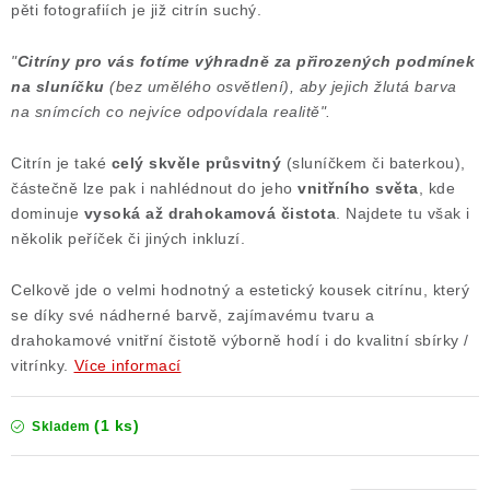
pěti fotografiích je již citrín suchý.
"
Citríny pro vás fotíme výhradně za přirozených podmínek
na sluníčku
(bez umělého osvětlení), aby jejich žlutá barva
na snímcích co nejvíce odpovídala realitě".
Citrín je také
celý skvěle průsvitný
(sluníčkem či baterkou),
částečně lze pak i nahlédnout do jeho
vnitřního světa
, kde
dominuje
vysoká až drahokamová čistota
. Najdete tu však i
několik peříček či jiných inkluzí.
Celkově jde o velmi hodnotný a estetický kousek citrínu, který
se díky své nádherné barvě, zajímavému tvaru a
drahokamové vnitřní čistotě výborně hodí i do kvalitní sbírky /
vitrínky.
Více informací
(1 ks)
Skladem