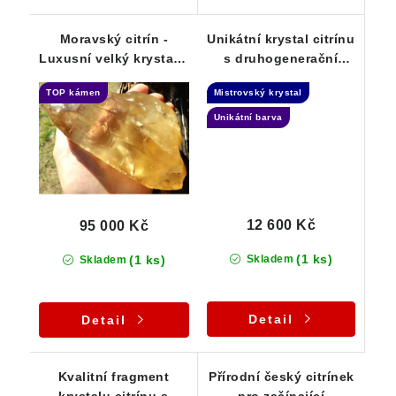
Moravský citrín -
Unikátní krystal citrínu
Luxusní velký krystal s
s druhogenerační
úžasnou barvou a
záhnědou -
TOP kámen
Mistrovský krystal
vnitřním světem
Samoléčitel
Unikátní barva
12 600 Kč
95 000 Kč
(1 ks)
(1 ks)
Skladem
Skladem
Detail
Detail
Kvalitní fragment
Přírodní český citrínek