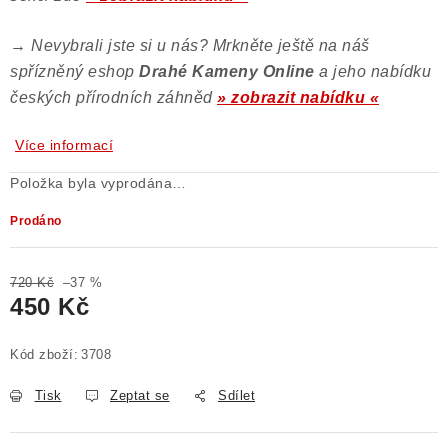
→
Nevybrali jste si u nás? Mrkněte ještě na náš
spřízněný eshop
Drahé Kameny Online
a jeho nabídku
českých přírodních záhněd
» zobrazit nabídku «
Více informací
Položka byla vyprodána…
Prodáno
720 Kč
–37 %
450 Kč
Měrná cena:
Kód zboží:
3708
Tisk
Zeptat se
Sdílet