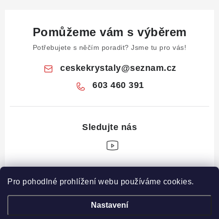
Pomůžeme vám s výběrem
Potřebujete s něčím poradit? Jsme tu pro vás!
ceskekrystaly
@
seznam.cz
603 460 391
Z
Pro pohodlné prohlížení webu používáme cookies.
á
Informace pro vás
p
Nastavení
a
Obchodní podmínky
Drahé Kameny Online