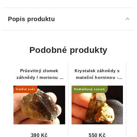
Popis produktu
Podobné produkty
Průsvitný zlomek
Krystalek záhnědy s
záhnědy / morionu s
mateční horninou -
hezkým vnitřním
Estetika pro začínající
Vnitřní svět
Podložkový vzorek
světem
sběratele
390 Kč
550 Kč