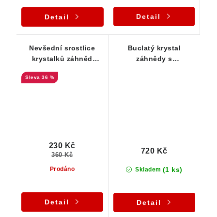
Detail
Detail
Nevšední srostlice
Buclatý krystal
krystalků záhněd
záhnědy s
decentně pocukrovaná
druhogenerační
36 %
albitem a muskovitem
krustou mléčného
křemene
230 Kč
720 Kč
360 Kč
(1 ks)
Prodáno
Skladem
Detail
Detail