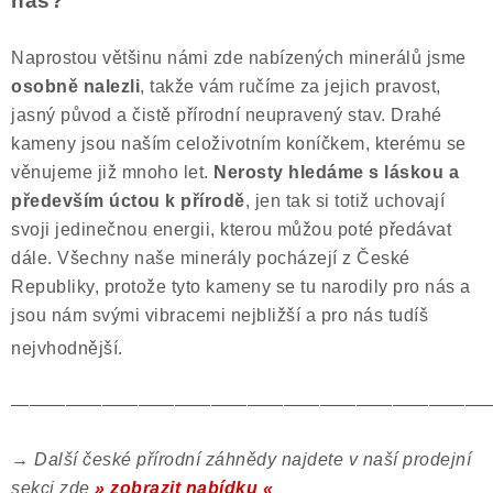
nás?
Naprostou většinu námi zde nabízených minerálů jsme
osobně nalezli
, takže vám ručíme za jejich pravost,
jasný původ a čistě přírodní neupravený stav. Drahé
kameny jsou naším celoživotním koníčkem, kterému se
věnujeme již mnoho let.
Nerosty hledáme s láskou a
především úctou k přírodě
, jen tak si totiž uchovají
svoji jedinečnou energii, kterou můžou poté předávat
dále. Všechny naše minerály pocházejí z České
Republiky, protože tyto kameny se tu narodily pro nás a
jsou nám svými vibracemi nejbližší a pro nás tudíš
nejvhodnější.
——————————————————————————
→
Další české přírodní záhnědy najdete v naší prodejní
sekci zde
» zobrazit nabídku «