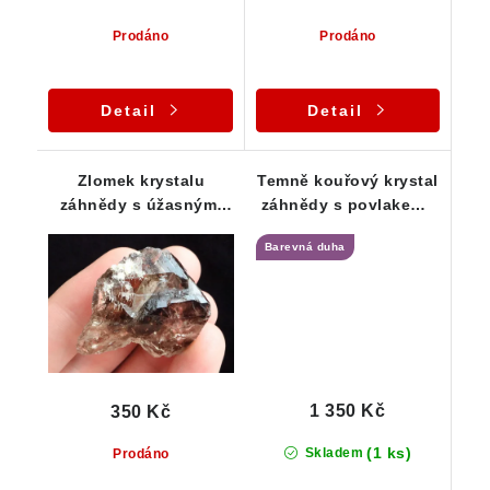
Prodáno
Prodáno
Detail
Detail
Zlomek krystalu
Temně kouřový krystal
záhnědy s úžasnými
záhnědy s povlakem /
kouřovými tóny a
krustou albitu
Barevná duha
duhovým odleskem
1 350 Kč
350 Kč
(1 ks)
Skladem
Prodáno