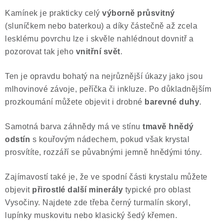
Kamínek je prakticky celý
výborně průsvitný
(sluníčkem nebo baterkou) a díky částečně až zcela
lesklému povrchu lze i skvěle nahlédnout dovnitř a
pozorovat tak jeho
vnitřní svět
.
Ten je opravdu bohatý na nejrůznější úkazy jako jsou
mlhovinové závoje, peříčka či inkluze. Po důkladnějším
prozkoumání můžete objevit i drobné
barevné duhy
.
Samotná barva záhnědy má ve stínu
tmavě hnědý
odstín
s kouřovým nádechem, pokud však krystal
prosvítíte, rozzáří se půvabnými jemně hnědými tóny.
Zajímavostí také je, že ve spodní části krystalu můžete
objevit
přirostlé další minerály
typické pro oblast
Vysočiny. Najdete zde třeba černý turmalín skoryl,
lupínky muskovitu nebo klasický šedý křemen.