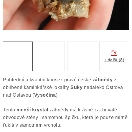
Obchodní podmínky
Podmínky ochrany osobních údajů
Poučení o právu na odstoupení od smlouvy
Puncovní značky
Výkup minerálů a drahých kamenů
Kontakt
+ další (8)
Pohledný a kvalitní kousek pravé české
záhnědy
z
oblíbené kamínkářské lokality
Suky
nedaleko Ostrova
nad Oslavou (
Vysočina
).
Tento
menší krystal
záhnědy má krásně zachovalé
obvodové stěny i samotnou špičku, která je pouze mírně
ťuklá v samotném vrcholu.