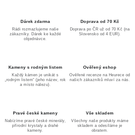
Dárek zdarma
Doprava od 70 Kč
Rádi rozmazlujeme naše
Doprava po ČR už od 70 Kč (na
zákazníky. Dárek ke každé
Slovensko od 4 EUR).
objednávce.
Kameny s rodným listem
Ověřený eshop
Každý kámen je unikát s
Ověřené recenze na Heurece od
„rodným listem“ (jeho název, rok
našich zákazníků mluví za nás.
a místo nálezu).
Pravé české kameny
Vše skladem
Nabízíme pravé české minerály,
Všechny naše produkty máme
přírodní krystaly a drahé
skladem a odesíláme je
kameny.
obratem.