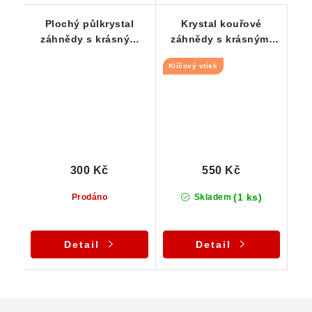
Plochý půlkrystal
Krystal kouřové
záhnědy s krásným
záhnědy s krásnými
leskem a částečným
"Klíčovými vtisky"
Klíčový vtisk
elestiálním růstem
300 Kč
550 Kč
(1 ks)
Prodáno
Skladem
Detail
Detail