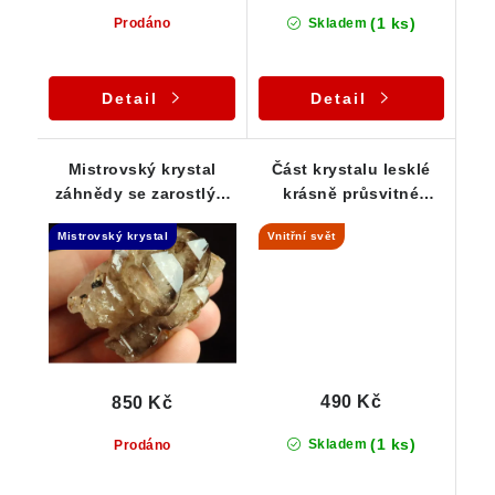
(1 ks)
Prodáno
Skladem
Detail
Detail
Mistrovský krystal
Část krystalu lesklé
záhnědy se zarostlým
krásně průsvitné
černým turmalínem -
záhnědy - Bobrůvka
Mistrovský krystal
Vnitřní svět
Elestial
490 Kč
850 Kč
(1 ks)
Skladem
Prodáno