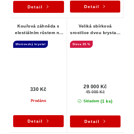
Detail
Detail
Kouřová záhněda s
Veliká sbírková
elestiálním růstem na
srostlice dvou krystalů
křemenné podložce
záhněd na estetické
Mistrovský krystal
35 %
podložce - Dvojitý
Mistrovský krystal -
Tantrická dvojice, Isis
29 000 Kč
330 Kč
45 000 Kč
(1 ks)
Prodáno
Skladem
Detail
Detail