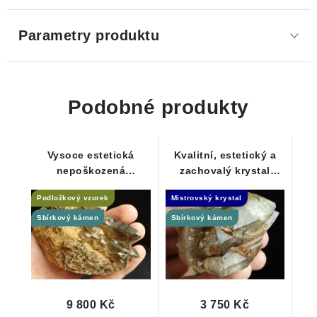
Parametry produktu
Podobné produkty
Vysoce estetická
Kvalitní, estetický a
nepoškozená
zachovalý krystal
krystalová drůza
kouřové záhnědy -
Podložkový vzorek
Mistrovský krystal
záhněd na podložce
Elestial
Sbírkový kámen
Sbírkový kámen
9 800 Kč
3 750 Kč