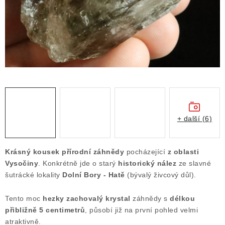
Obchodní podmínky
Podmínky ochrany osobních údajů
Poučení o právu na odstoupení od smlouvy
Puncovní značky
Výkup minerálů a drahých kamenů
Kontakt
+ další (6)
Krásný kousek přírodní záhnědy
pocházející
z oblasti
Vysočiny
. Konkrétně jde o starý
historický nález
ze slavné
šutrácké lokality
Dolní Bory - Hatě
(bývalý živcový důl).
Tento moc
hezky zachovalý krystal
záhnědy s
délkou
přibližně 5 centimetrů
, působí již na první pohled velmi
atraktivně.