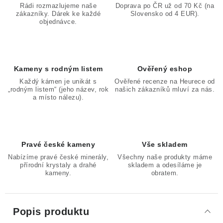
Rádi rozmazlujeme naše
Doprava po ČR už od 70 Kč (na
zákazníky. Dárek ke každé
Slovensko od 4 EUR).
objednávce.
Kameny s rodným listem
Ověřený eshop
Každý kámen je unikát s
Ověřené recenze na Heurece od
„rodným listem“ (jeho název, rok
našich zákazníků mluví za nás.
a místo nálezu).
Pravé české kameny
Vše skladem
Nabízíme pravé české minerály,
Všechny naše produkty máme
přírodní krystaly a drahé
skladem a odesíláme je
kameny.
obratem.
Popis produktu