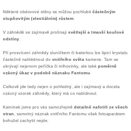
Některé obdovové stěny se můžou pochlubit
částečným
stupňovitým (elestiálním) růstem
.
V záhnědě se zajímavě prolínají
světlejší a tmavší kouřové
odstíny
.
Při prosvícení záhnědy sluníčkem či baterkou lze špicí krystalu
částečně nahlédnout do
vnitřního světa
kamene. Tam se
ukrývají nejenom peříčka či mlhovinky, ale také
poměrně
vzácný úkaz v podobě náznaku Fantomu
.
Celkově jde tedy nejen o pohledný, ale i zajímavý a docela
vzácný vzorek záhnědy, který má co nabídnout.
Kamínek jsme pro vás samozřejmě
detailně nafotili ze všech
stran
, samotný náznak vnitřního Fantomu však fotoaparátem
bohužel zachytit nejde.