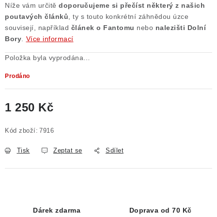
Níže vám určitě
doporučujeme si přečíst některý z našich
poutavých článků
, ty s touto konkrétní záhnědou úzce
souvisejí, například
článek o
Fantomu
nebo
nalezišti Dolní
Bory
.
Více informací
Položka byla vyprodána…
Prodáno
1 250 Kč
Měrná cena:
Kód zboží:
7916
Tisk
Zeptat se
Sdílet
Dárek zdarma
Doprava od 70 Kč