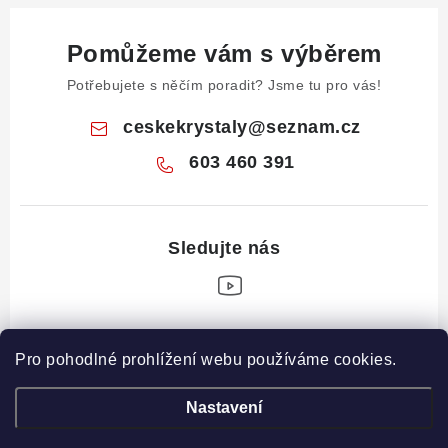
Pomůžeme vám s výběrem
Potřebujete s něčím poradit? Jsme tu pro vás!
ceskekrystaly
@
seznam.cz
603 460 391
Z
Pro pohodlné prohlížení webu používáme cookies.
á
Informace pro vás
p
Nastavení
a
Obchodní podmínky
Drahé Kameny Online