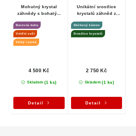
Mohutný krystal
Unikátní srostlice
záhnědy s bohatým
krystalů záhněd z
vnitřním světem a
Dolních Borů -
Barevná duha
Sbírkový kámen
duhou
Sběratelská záležitost
Vnitřní svět
Srostlice krystalů
Velký vzorek
4 500 Kč
2 750 Kč
(1 ks)
(1 ks)
Skladem
Skladem
Detail
Detail