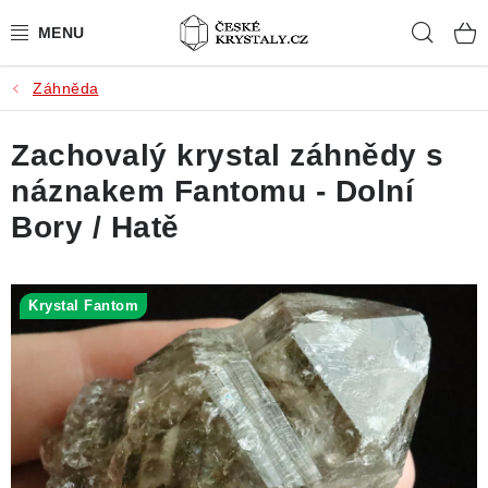
Přejít
Hleda
na
obsah
Záhněda
PŘÍRODNÍ KAMENY
Zachovalý krystal záhnědy s
BROUŠENÉ KAMENY
náznakem Fantomu - Dolní
MISTROVSKÉ KRYSTALY
Bory / Hatě
ŠPERKY S KAMENY
Krystal Fantom
SLEVY
VIDEOGALERIE
KONTAKT