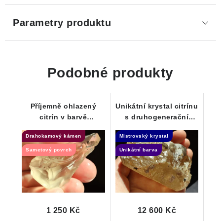
Parametry produktu
Podobné produkty
Příjemně ohlazený
Unikátní krystal citrínu
citrín v barvě
s druhogenerační
šampaňského s
záhnědou -
Drahokamový kámen
Mistrovský krystal
drahokamovou
Samoléčitel
čistototu
Sametový povrch
Unikátní barva
1 250 Kč
12 600 Kč