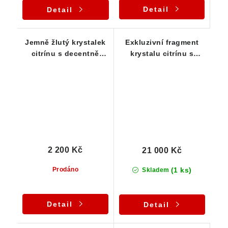
Detail
Detail
Jemně žlutý krystalek
Exkluzivní fragment
citrínu s decentně
krystalu citrínu s
kouřovou špicí
podmanivou žluto-
zlatavou barvou a
drahokamovou
čistotou
2 200 Kč
21 000 Kč
(1 ks)
Prodáno
Skladem
Detail
Detail