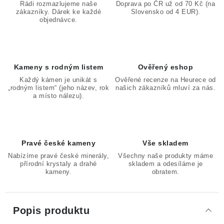
Rádi rozmazlujeme naše
Doprava po ČR už od 70 Kč (na
zákazníky. Dárek ke každé
Slovensko od 4 EUR).
objednávce.
Kameny s rodným listem
Ověřený eshop
Každý kámen je unikát s
Ověřené recenze na Heurece od
„rodným listem“ (jeho název, rok
našich zákazníků mluví za nás.
a místo nálezu).
Pravé české kameny
Vše skladem
Nabízíme pravé české minerály,
Všechny naše produkty máme
přírodní krystaly a drahé
skladem a odesíláme je
kameny.
obratem.
Popis produktu