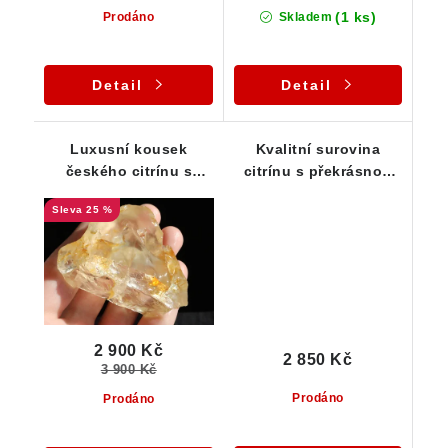
(1 ks)
Prodáno
Skladem
Detail
Detail
Luxusní kousek
Kvalitní surovina
českého citrínu s
citrínu s překrásnou
duhovými odlesky
jemně zlatavou barvou
25 %
2 900 Kč
2 850 Kč
3 900 Kč
Prodáno
Prodáno