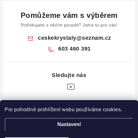
Pomůžeme vám s výběrem
Potřebujete s něčím poradit? Jsme tu pro vás!
ceskekrystaly
@
seznam.cz
603 460 391
Z
Pro pohodlné prohlížení webu používáme cookies.
á
Informace pro vás
p
Nastavení
a
Obchodní podmínky
Drahé Kameny Online