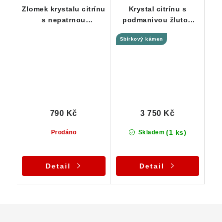
Zlomek krystalu citrínu
Krystal citrínu s
s nepatrnou
podmanivou žlutou
přítomností křemene
barvou a vysokou
Sbírkový kámen
čistotou
790 Kč
3 750 Kč
(1 ks)
Prodáno
Skladem
Detail
Detail