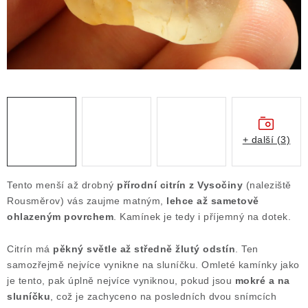
Obchodní podmínky
Podmínky ochrany osobních údajů
Poučení o právu na odstoupení od smlouvy
Puncovní značky
Výkup minerálů a drahých kamenů
Kontakt
+ další (3)
Tento menší až drobný
přírodní citrín z Vysočiny
(naleziště
Rousměrov) vás zaujme matným,
lehce až sametově
ohlazeným povrchem
. Kamínek je tedy i příjemný na dotek.
Citrín má
pěkný světle až středně žlutý odstín
. Ten
samozřejmě nejvíce vynikne na sluníčku. Omleté kamínky jako
je tento, pak úplně nejvíce vyniknou, pokud jsou
mokré a na
sluníčku
, což je zachyceno na posledních dvou snímcích