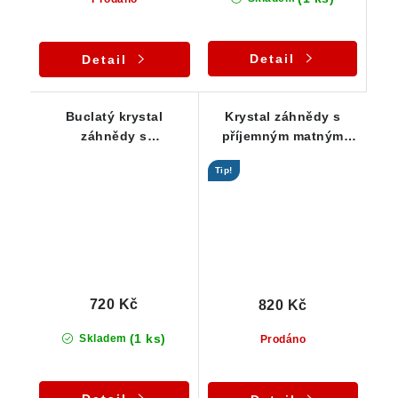
Detail
Detail
Buclatý krystal
Krystal záhnědy s
záhnědy s
příjemným matným
druhogenerační
povrchem a nevšedním
Tip!
krustou mléčného
růstem
křemene
720 Kč
820 Kč
(1 ks)
Skladem
Prodáno