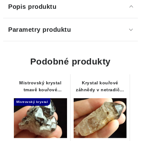
Popis produktu
Parametry produktu
Podobné produkty
Mistrovský krystal
Krystal kouřové
tmavě kouřové
záhnědy v netradiční
záhnědy - Elestial dar
kombinaci s křišťálem
Mistrovský krystal
Andělů