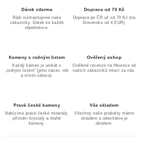
Dárek zdarma
Doprava od 70 Kč
Rádi rozmazlujeme naše
Doprava po ČR už od 70 Kč (na
zákazníky. Dárek ke každé
Slovensko od 4 EUR).
objednávce.
Kameny s rodným listem
Ověřený eshop
Každý kámen je unikát s
Ověřené recenze na Heurece od
„rodným listem“ (jeho název, rok
našich zákazníků mluví za nás.
a místo nálezu).
Pravé české kameny
Vše skladem
Nabízíme pravé české minerály,
Všechny naše produkty máme
přírodní krystaly a drahé
skladem a odesíláme je
kameny.
obratem.