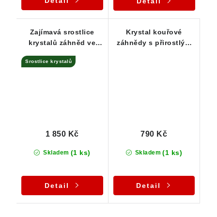
Detail
Detail
Zajímavá srostlice
Krystal kouřové
krystalů záhněd ve
záhnědy s přirostlým
spojení s křemenem
albitem
Srostlice krystalů
1 850 Kč
790 Kč
(1 ks)
(1 ks)
Skladem
Skladem
Detail
Detail