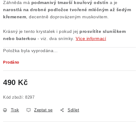
Záhněda má
podmanivý tmavší kouřový odstín
a je
narostlá na drobné podložce tvořené mléčným až šedým
křemenem
, decentně doprovázeným muskovitem.
Krásný je tento krystalek i pokud jej
prosvítíte sluníčkem
nebo baterkou
- viz. dva snímky.
Více informací
Položka byla vyprodána…
Prodáno
490 Kč
Měrná cena:
Kód zboží:
8297
Tisk
Zeptat se
Sdílet