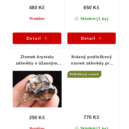
480 Kč
650 Kč
(1 ks)
Prodáno
Skladem
Detail
Detail
Zlomek krystalu
Krásný podložkový
záhnědy s úžasnými
vzorek záhnědy pro
kouřovými tóny a
začínající sběratele
Podložkový vzorek
duhovým odleskem
770 Kč
350 Kč
(1 ks)
Skladem
Prodáno