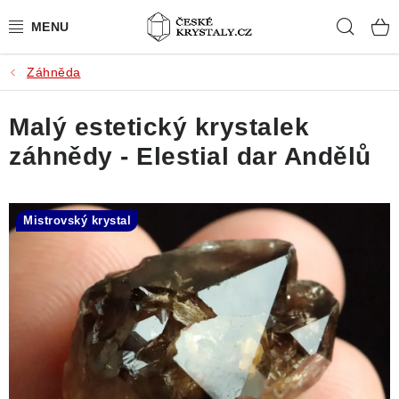
Přejít
Hleda
na
obsah
Záhněda
PŘÍRODNÍ KAMENY
Malý estetický krystalek
BROUŠENÉ KAMENY
záhnědy - Elestial dar Andělů
MISTROVSKÉ KRYSTALY
ŠPERKY S KAMENY
Mistrovský krystal
SLEVY
VIDEOGALERIE
KONTAKT