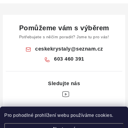
Pomůžeme vám s výběrem
Potřebujete s něčím poradit? Jsme tu pro vás!
ceskekrystaly
@
seznam.cz
603 460 391
Z
Pro pohodlné prohlížení webu používáme cookies.
á
Informace pro vás
p