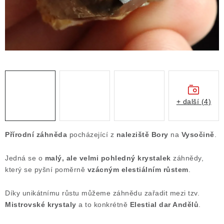
Obchodní podmínky
Podmínky ochrany osobních údajů
Poučení o právu na odstoupení od smlouvy
Puncovní značky
Výkup minerálů a drahých kamenů
Kontakt
+ další (4)
Přírodní záhněda
pocházející z
naleziště Bory
na
Vysočině
.
Jedná se o
malý, ale velmi pohledný krystalek
záhnědy,
který se pyšní poměrně
vzácným elestiálním růstem
.
Díky unikátnímu růstu můžeme záhnědu zařadit mezi tzv.
Mistrovské krystaly
a to konkrétně
Elestial dar Andělů
.