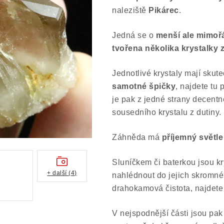
naleziště
Pikárec
.
Jedná se o
menší ale mimořád
tvořena několika krystalky
Jednotlivé krystaly mají skut
samotné špičky
, najdete tu 
je pak z jedné strany decentn
sousedního krystalu z dutiny.
Záhněda má
příjemný světl
Sluníčkem či baterkou jsou kr
+ další (4)
nahlédnout do jejich skromné
drahokamová čistota, najdete 
V nejspodnější části jsou pak