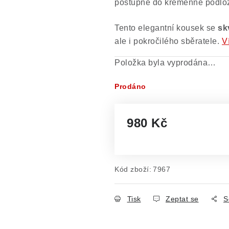
postupně do křemenné podložk
Tento elegantní kousek se
sk
ale i pokročilého sběratele.
V
Položka byla vyprodána…
Prodáno
980 Kč
Měrná cena:
Kód zboží:
7967
Tisk
Zeptat se
S