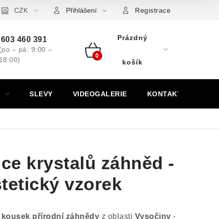
ovní značky
CZK
Výkup minerálů a drahých kamenů
Kontakt
Přihlášení
Registrace
Prázdný
603 460 391
(po – pá: 9:00 –
18:00)
Nákupní
košík
košík
SLEVY
VIDEOGALERIE
KONTAKT
ice krystalů záhněd -
tetický vzorek
 kousek přírodní záhnědy
z oblasti
Vysočiny
-