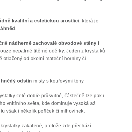
ně kvalitní a estetickou srostlici
, která je
 záhněd
.
ečně
nádherně zachovalé obvodové stěny i
pouze nepatrné titěrné oděrky. Jeden z krystalků
ě otlačený od okolní mateční horniny či
e hnědý odstín
místy s kouřovými tóny.
ystalky celé dobře průsvitné, částečně lze pak i
ho vnitřního světa, kde dominuje vysoká až
tu však i několik peříček či mlhovinek.
 krystalky zakalené, protože zde přechází