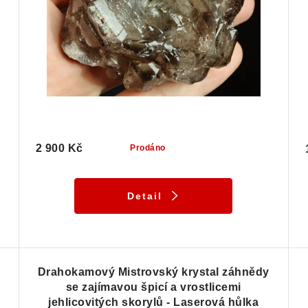
2 900 Kč
Prodáno
Detail
Drahokamový Mistrovský krystal záhnědy
se zajímavou špicí a vrostlicemi
jehlicovitých skorylů - Laserová hůlka