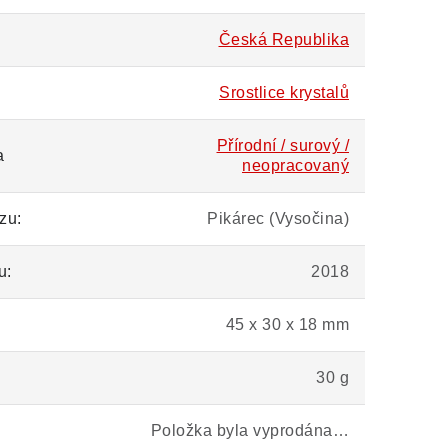
Česká Republika
Srostlice krystalů
Přírodní / surový /
a
neopracovaný
zu:
Pikárec (Vysočina)
u:
2018
45 x 30 x 18 mm
30 g
Položka byla vyprodána…