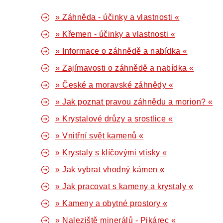
» Záhněda - účinky a vlastnosti «
» Křemen - účinky a vlastnosti «
» Informace o záhnědě a nabídka «
» Zajímavosti o záhnědě a nabídka «
» České a moravské záhnědy «
» Jak poznat pravou záhnědu a morion? «
» Krystalové drůzy a srostlice «
» Vnitřní svět kamenů «
» Krystaly s klíčovými vtisky «
» Jak vybrat vhodný kámen «
» Jak pracovat s kameny a krystaly «
» Kameny a obytné prostory «
» Naleziště minerálů - Pikárec «