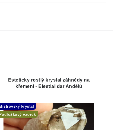
Esteticky rostlý krystal záhnědy na
křemeni - Elestial dar Andělů
Mistrovský krystal
Podložkový vzorek