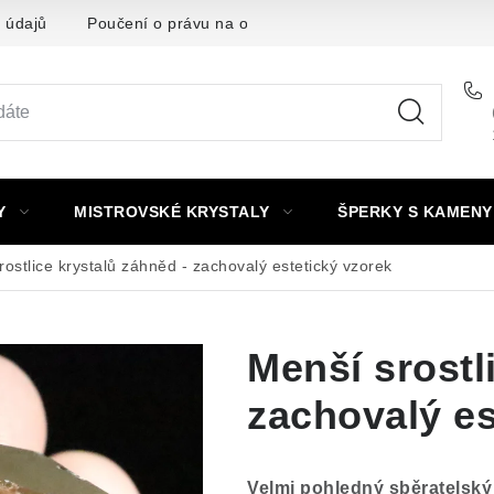
 údajů
Poučení o právu na odstoupení od smlouvy
Punc
Y
MISTROVSKÉ KRYSTALY
ŠPERKY S KAMENY
rostlice krystalů záhněd - zachovalý estetický vzorek
Menší srostl
zachovalý es
Velmi pohledný sběratelský