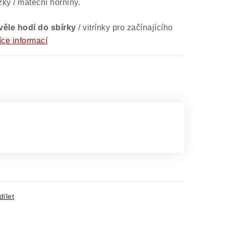
y / mateční horniny.
věle hodí do sbírky
/ vitrínky pro začínajícího
íce informací
dílet