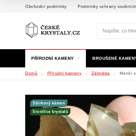
Přejít
Obchodní podmínky
Podmínky ochrany osobních
na
obsah
PŘÍRODNÍ KAMENY
BROUŠENÉ KAMEN
Domů
Přírodní kameny
Záhněda
Menší s
Sbírkový kámen
Srostlice krystalů