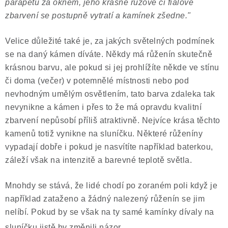
parapetu za oknem, jeho krásné růžové či fialové
zbarvení se postupně vytratí a kamínek zšedne."
Velice důležité také je, za jakých světelných podmínek
se na daný kámen díváte. Někdy má růženín skutečně
krásnou barvu, ale pokud si jej prohlížíte někde ve stínu
či doma (večer) v potemnělé místnosti nebo pod
nevhodným umělým osvětlením, tato barva zdaleka tak
nevynikne a kámen i přes to že má opravdu kvalitní
zbarvení nepůsobí příliš atraktivně. Nejvíce krása těchto
kamenů totiž vynikne na sluníčku. Některé růženíny
vypadají dobře i pokud je nasvítíte například baterkou,
záleží však na intenzitě a barevné teplotě světla.
Mnohdy se stává, že lidé chodí po zoraném poli když je
například zataženo a žádný nalezený růženín se jim
nelíbí. Pokud by se však na ty samé kamínky dívaly na
sluníčku jistě by změnili názor.