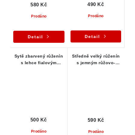
490 Kč
580 Kč
Prodáno
Prodáno
Detail
Detail
Sytě zbarvený růženín
Středně velký růženín
s lehce fialovým
s jemným růžovo-
nádechem
fialovým nádechem
500 Kč
590 Kč
Prodáno
Prodáno