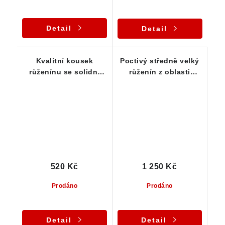
Detail
Detail
Kvalitní kousek
Poctivý středně velký
růženínu se solidní
růženín z oblasti
vnitřní čistotou
Vysočiny
520 Kč
1 250 Kč
Prodáno
Prodáno
Detail
Detail