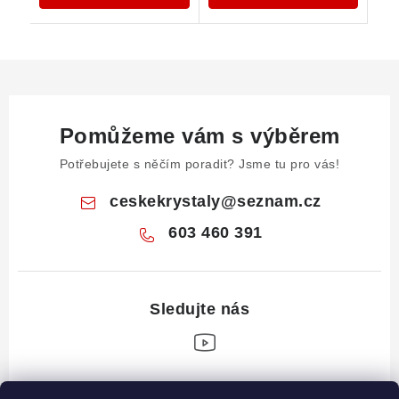
Pomůžeme vám s výběrem
Potřebujete s něčím poradit? Jsme tu pro vás!
ceskekrystaly
@
seznam.cz
603 460 391
Z