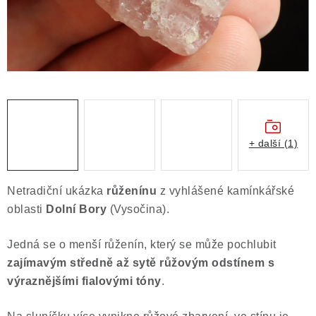
Obchodní podmínky
Podmínky ochrany osobních údajů
Poučení o právu na odstoupení od smlouvy
Puncovní značky
Výkup minerálů a drahých kamenů
Kontakt
+ další (1)
Netradiční ukázka
růženínu
z vyhlášené kamínkářské
oblasti
Dolní Bory
(Vysočina).
Jedná se o menší růženín, který se může pochlubit
zajímavým středně až sytě růžovým odstínem s
výraznějšími fialovými tóny
.