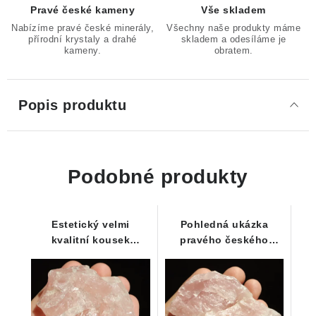
Pravé české kameny
Vše skladem
Nabízíme pravé české minerály,
Všechny naše produkty máme
přírodní krystaly a drahé
skladem a odesíláme je
kameny.
obratem.
Popis produktu
Podobné produkty
Estetický velmi
Pohledná ukázka
kvalitní kousek
pravého českého
pravého českého
růženínu s krásnou
růženínu
sytě růžovou pasáží