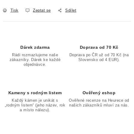
Tisk
Zeptat se
Sdílet
Dárek zdarma
Doprava od 70 Kč
Rádi rozmazlujeme naše
Doprava po ČR už od 70 Kč (na
zákazníky. Dárek ke každé
Slovensko od 4 EUR).
objednávce.
Kameny s rodným listem
Ověřený eshop
Každý kámen je unikát s
Ověřené recenze na Heurece od
„rodným listem“ (jeho název, rok
našich zákazníků mluví za nás.
a místo nálezu).