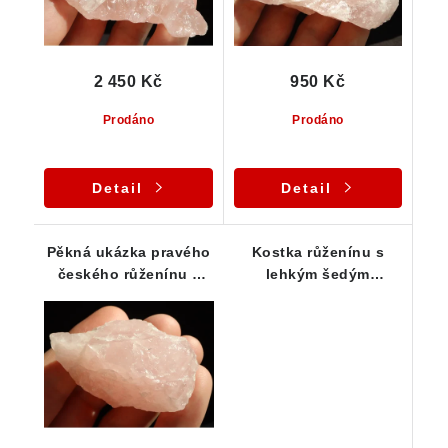
2 450 Kč
950 Kč
Prodáno
Prodáno
Detail
Detail
Pěkná ukázka pravého
Kostka růženínu s
českého růženínu z
lehkým šedým
oblasti Vysočiny
nádechem