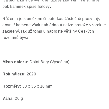
Na sluníčku více vynikne růžové zbarvení, ve stínu je
pak kamínek spíše fialový.
Růženín je sluníčkem či baterkou částečně průsvitný,
dovnitř kamene však nahlédnout nelze protože vzorek je
zakalený, jak už tomu u naprosté většiny Českých
růženínů bývá.
——————————————————————————
Místo nálezu:
Dolní Bory (Vysočina)
Rok nálezu:
2020
Rozměry:
38
x 35 x 16 mm
Váha:
26 g