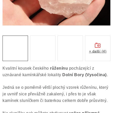
Obchodní podmínky
Podmínky ochrany osobních údajů
Poučení o právu na odstoupení od smlouvy
Puncovní značky
Výkup minerálů a drahých kamenů
Kontakt
+ další (4)
Kvalitní kousek českého
růženínu
pocházející z
uznávané kamínkářské lokality
Dolní Bory (Vysočina)
.
Jedná se o poměrně větší plochý vzorek růženínu, který
je uvnitř sice převážně zakalený, i přes to je však
kamínek sluníčkem či baterkou celkem dobře průsvitný.