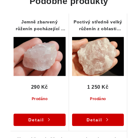
Podobné produkty
Jemně zbarvený
Poctivý středně velký
růženín pocházející z
růženín z oblasti
Vysočiny
Vysočiny
290 Kč
1 250 Kč
Prodáno
Prodáno
Detail
Detail