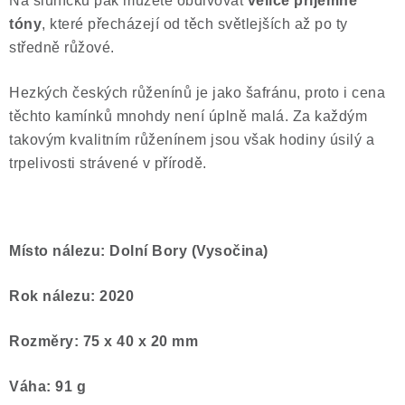
Na sluníčku pak můžete obdivovat
velice příjemné
tóny
, které přecházejí od těch světlejších až po ty
středně růžové.
Hezkých českých růženínů je jako šafránu, proto i cena
těchto kamínků mnohdy není úplně malá. Za každým
takovým kvalitním růženínem jsou však hodiny úsilý a
trpelivosti strávené v přírodě.
Místo nálezu: Dolní Bory (Vysočina)
Rok nálezu: 2020
Rozměry: 75 x 40 x 20 mm
Váha: 91 g