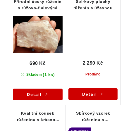
Přírodní český růženín
Sbírkový plochý
s růžovo-fialovými
růženín s úžasnou
odstíny
barvou a vysokou
vnitřní čistotou
2 290 Kč
690 Kč
(1 ks)
Prodáno
Skladem
Detail
Detail
Kvalitní kousek
Sbírkový vzorek
růženínu s krásnou
růženínu s
barvou a dobrou
fantastickou barvou a
TOP kámen