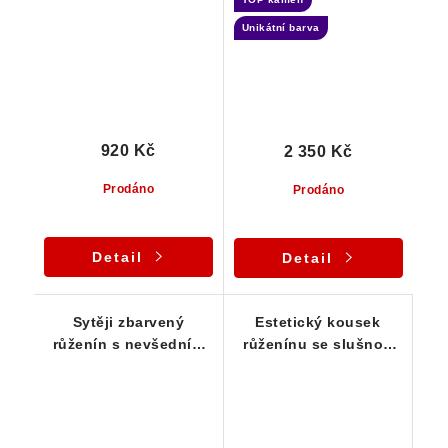
čistotou
solidní čistotou
Unikátní barva
920 Kč
2 350 Kč
Prodáno
Prodáno
Detail
Detail
Sytěji zbarvený
Estetický kousek
růženín s nevšedním
růženínu se slušnou
fialovým nádechem
velikostí