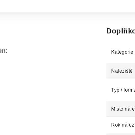
Doplňko
em:
Kategorie
Naleziště
Typ / form
Místo nále
Rok nález