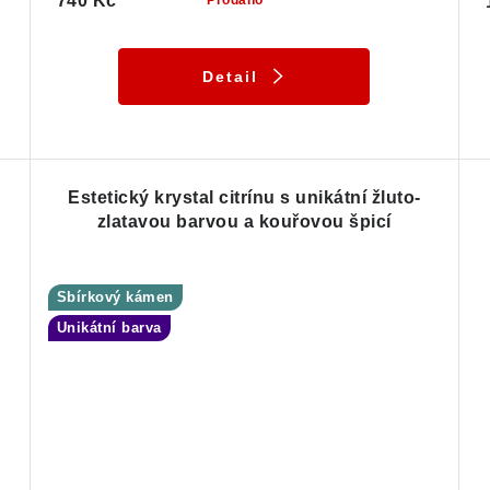
740 Kč
Prodáno
Detail
Estetický krystal citrínu s unikátní žluto-
zlatavou barvou a kouřovou špicí
Sbírkový kámen
Unikátní barva