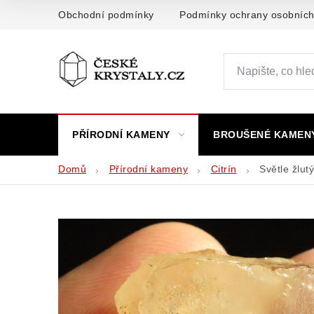
Přejít
Obchodní podmínky
Podmínky ochrany osobních
na
obsah
PŘÍRODNÍ KAMENY
BROUŠENÉ KAMEN
Domů
Přírodní kameny
Citrín
Světle žlut