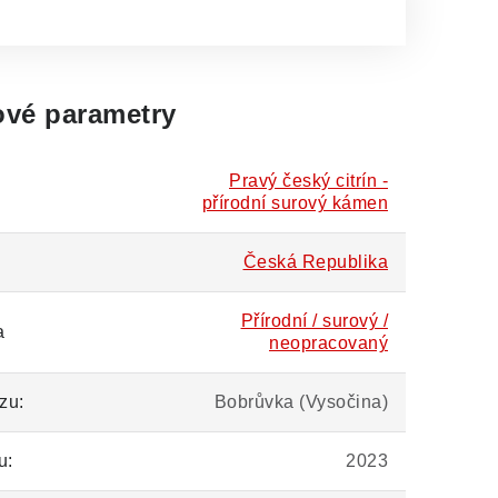
vé parametry
Pravý český citrín -
přírodní surový kámen
Česká Republika
Přírodní / surový /
a
neopracovaný
zu:
Bobrůvka (Vysočina)
u:
2023