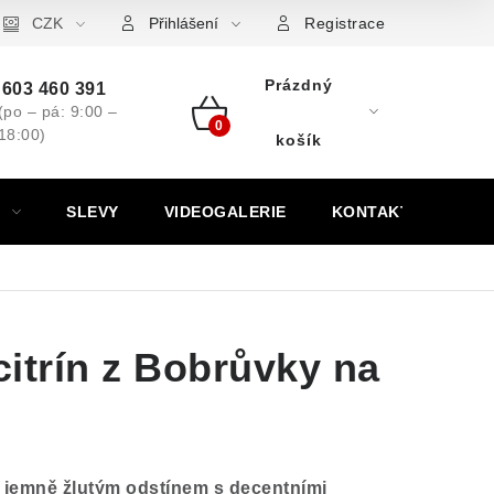
ovní značky
CZK
Výkup minerálů a drahých kamenů
Kontakt
Přihlášení
Registrace
Prázdný
603 460 391
(po – pá: 9:00 –
18:00)
Nákupní
košík
košík
SLEVY
VIDEOGALERIE
KONTAKT
citrín z Bobrůvky na
m
jemně žlutým odstínem s decentními