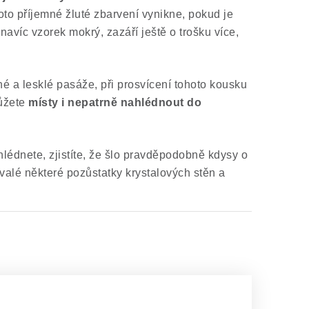
toto příjemné žluté zbarvení vynikne, pokud je
navíc vzorek mokrý, zazáří ještě o trošku více,
é a lesklé pasáže, při prosvícení tohoto kousku
můžete
místy i nepatrně nahlédnout do
ohlédnete, zjistíte, že šlo pravděpodobně kdysy o
ovalé některé pozůstatky krystalových stěn a