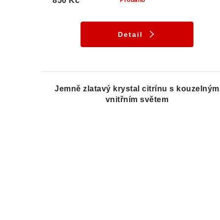
850 Kč
Prodáno
Detail
Jemně zlatavý krystal citrínu s kouzelným
vnitřním světem