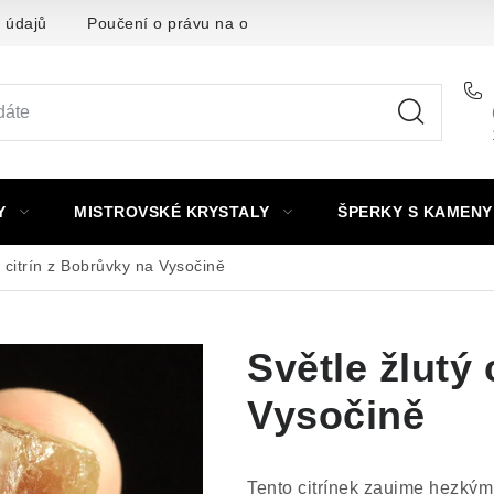
 údajů
Poučení o právu na odstoupení od smlouvy
Punc
Y
MISTROVSKÉ KRYSTALY
ŠPERKY S KAMENY
ý citrín z Bobrůvky na Vysočině
Světle žlutý 
Vysočině
Tento citrínek zaujme hezký