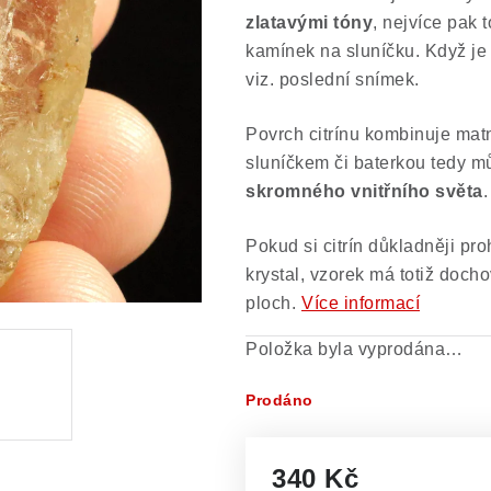
zlatavými tóny
, nejvíce pak 
kamínek na sluníčku. Když je 
viz. poslední snímek.
Povrch citrínu kombinuje matn
sluníčkem či baterkou tedy 
skromného vnitřního světa
.
Pokud si citrín důkladněji pr
krystal, vzorek má totiž doch
ploch.
Více informací
Položka byla vyprodána…
Prodáno
340 Kč