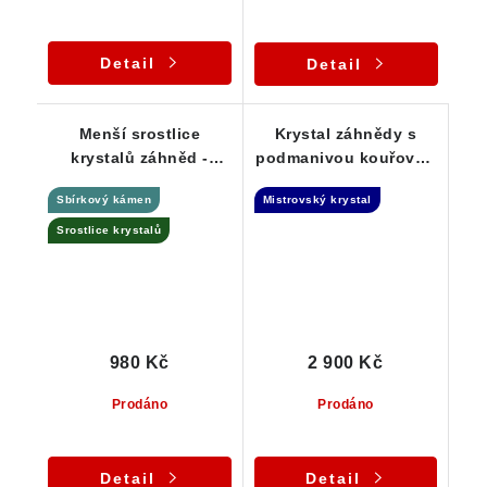
Detail
Detail
Menší srostlice
Krystal záhnědy s
krystalů záhněd -
podmanivou kouřovou
zachovalý estetický
barvou - Elestial dar
Sbírkový kámen
Mistrovský krystal
vzorek
Andělů
Srostlice krystalů
980 Kč
2 900 Kč
Prodáno
Prodáno
Detail
Detail