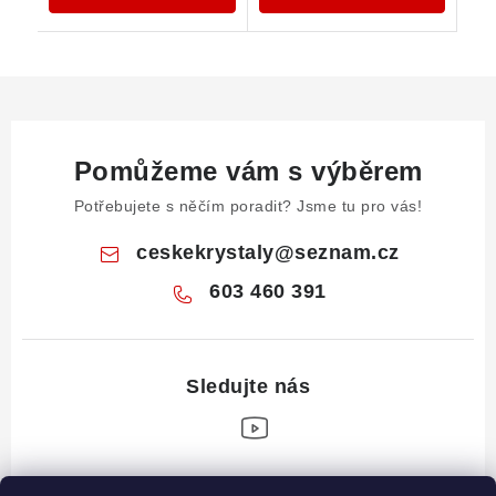
Pomůžeme vám s výběrem
Potřebujete s něčím poradit? Jsme tu pro vás!
ceskekrystaly
@
seznam.cz
603 460 391
Z