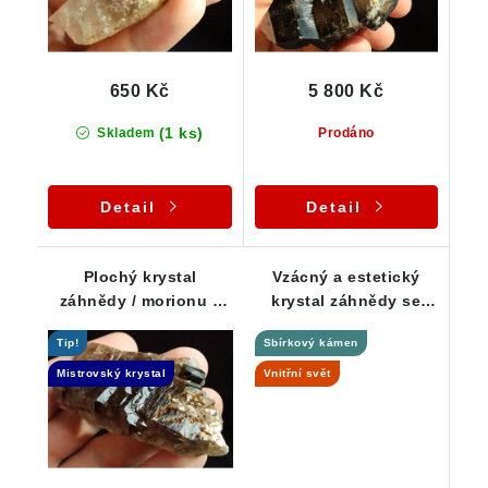
650 Kč
5 800 Kč
(1 ks)
Skladem
Prodáno
Detail
Detail
Plochý krystal
Vzácný a estetický
záhnědy / morionu s
krystal záhnědy se
černým turmalínem -
zarostlými
Tip!
Sbírkový kámen
Elestial
jehlicovitými skoryly /
dravity
Mistrovský krystal
Vnitřní svět