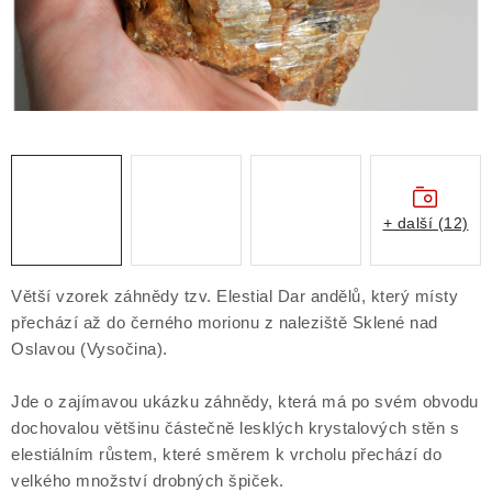
Obchodní podmínky
Podmínky ochrany osobních údajů
Poučení o právu na odstoupení od smlouvy
Puncovní značky
Výkup minerálů a drahých kamenů
Kontakt
+ další (12)
Větší vzorek záhnědy tzv. Elestial Dar andělů, který místy
přechází až do černého morionu z naleziště Sklené nad
Oslavou (Vysočina).
Jde o zajímavou ukázku záhnědy, která má po svém obvodu
dochovalou většinu částečně lesklých krystalových stěn s
elestiálním růstem, které směrem k vrcholu přechází do
velkého množství drobných špiček.