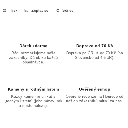
Tisk
Zeptat se
Sdílet
Dárek zdarma
Doprava od 70 Kč
Rádi rozmazlujeme naše
Doprava po ČR už od 70 Kč (na
zákazníky. Dárek ke každé
Slovensko od 4 EUR).
objednávce.
Kameny s rodným listem
Ověřený eshop
Každý kámen je unikát s
Ověřené recenze na Heurece od
„rodným listem“ (jeho název, rok
našich zákazníků mluví za nás.
a místo nálezu).