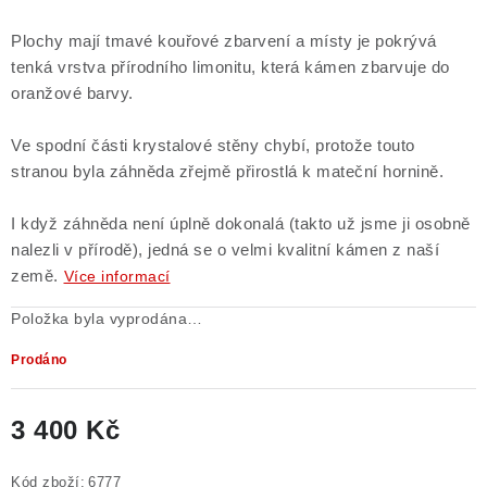
Plochy mají tmavé kouřové zbarvení a místy je pokrývá
tenká vrstva přírodního limonitu, která kámen zbarvuje do
oranžové barvy.
Ve spodní části krystalové stěny chybí, protože touto
stranou byla záhněda zřejmě přirostlá k mateční hornině.
I když záhněda není úplně dokonalá (takto už jsme ji osobně
nalezli v přírodě), jedná se o velmi kvalitní kámen z naší
země.
Více informací
Položka byla vyprodána…
Prodáno
3 400 Kč
Měrná cena:
Kód zboží:
6777