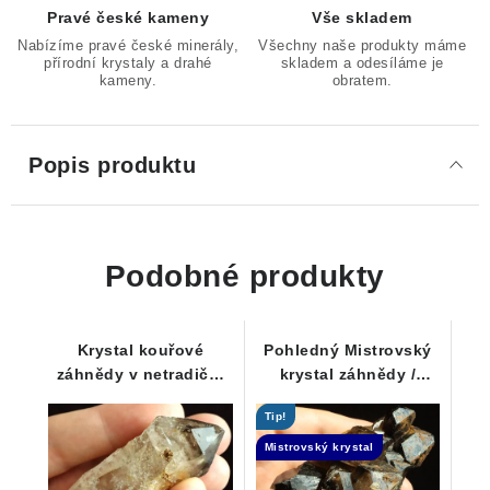
Pravé české kameny
Vše skladem
Nabízíme pravé české minerály,
Všechny naše produkty máme
přírodní krystaly a drahé
skladem a odesíláme je
kameny.
obratem.
Popis produktu
Podobné produkty
Krystal kouřové
Pohledný Mistrovský
záhnědy v netradiční
krystal záhnědy /
kombinaci s křišťálem
morionu - Elestial dar
Tip!
Andělů
Mistrovský krystal