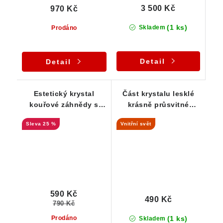
3 500 Kč
970 Kč
(1 ks)
Skladem
Prodáno
Detail
Detail
Estetický krystal
Část krystalu lesklé
kouřové záhnědy s
krásně průsvitné
krásnou barevnou
záhnědy - Bobrůvka
25 %
Vnitřní svět
duhou
590 Kč
490 Kč
790 Kč
(1 ks)
Prodáno
Skladem