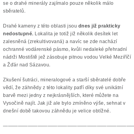
se o drahé minerály zajímalo pouze několik málo
sběratelů.
Drahé kameny z této oblasti jsou
dnes již
prakticky
nedostupné.
Lokalita je totiž již několik desítek let
zalesněná (zrekultivovaná) a navíc se zde nachází
ochranné vodárenské pásmo, kvůli nedaleké přehradní
nádrži Mostiště jež zásobuje pitnou vodou Velké Meziříčí
a Žďár nad Sázavou.
Zkušení šutráci, mineralogové a starší sběratelé dobře
vědí, že záhnědy z této lokality patří díky své unikátní
barvě mezi jedny z nejkrásnějších, které můžete na
Vysočině najít. Jak již ale bylo zmíněno výše, sehnat v
dnešní době takovou záhnědu je velice
obtížné.
——————————————————————————