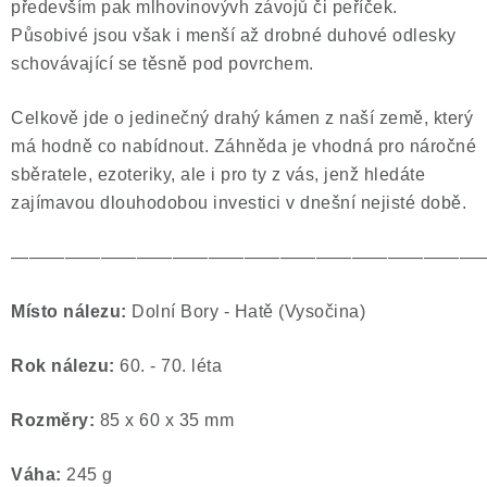
především pak mlhovinovývh závojů či peříček.
Působivé jsou však i menší až drobné duhové odlesky
schovávající se těsně pod povrchem.
Celkově jde o jedinečný drahý kámen z naší země, který
má hodně co nabídnout. Záhněda je vhodná pro náročné
sběratele, ezoteriky, ale i pro ty z vás, jenž hledáte
zajímavou dlouhodobou investici v dnešní nejisté době.
——————————————————————————
Místo nálezu:
Dolní Bory - Hatě (Vysočina)
Rok nálezu:
60. - 70. léta
Rozměry:
85 x 60 x 35 mm
Váha:
245 g