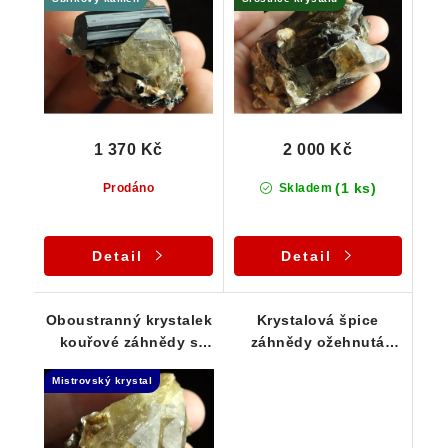
jehličky skorylů
1 370 Kč
2 000 Kč
(1 ks)
Prodáno
Skladem
Detail
Detail
Oboustranný krystalek
Krystalová špice
kouřové záhnědy s
záhnědy ožehnutá
náznakem elestialu
hnědo-oranžovým
Mistrovský krystal
povlakem limonitu