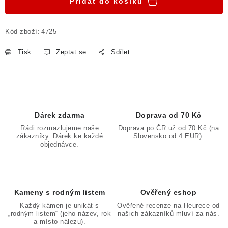
Přidat do košíku
Kód zboží:
4725
Tisk
Zeptat se
Sdílet
Dárek zdarma
Doprava od 70 Kč
Rádi rozmazlujeme naše
Doprava po ČR už od 70 Kč (na
zákazníky. Dárek ke každé
Slovensko od 4 EUR).
objednávce.
Kameny s rodným listem
Ověřený eshop
Každý kámen je unikát s
Ověřené recenze na Heurece od
„rodným listem“ (jeho název, rok
našich zákazníků mluví za nás.
a místo nálezu).