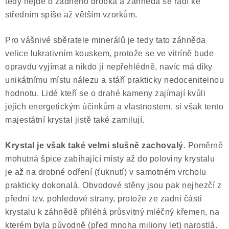
tedy nejde o žádného drobka a záhněda se řadí ke
středním spíše až větším vzorkům.
Pro vášnivé sběratele minerálů je tedy tato záhněda
velice lukrativním kouskem, protože se ve vitríně bude
opravdu vyjímat a nikdo ji nepřehlédně, navíc má díky
unikátnímu místu nálezu a stáří prakticky nedocenitelnou
hodnotu. Lidé kteří se o drahé kameny zajímají kvůli
jejich energetickým účinkům a vlastnostem, si však tento
majestátní krystal jistě také zamilují.
Krystal je však také velmi slušně zachovalý
. Poměrně
mohutná špice zabíhající místy až do poloviny krystalu
je až na drobné odření (ťuknutí) v samotném vrcholu
prakticky dokonalá. Obvodové stěny jsou pak nejhezčí z
přední tzv. pohledové strany, protože ze zadní části
krystalu k záhnědě přiléhá průsvitný mléčný křemen, na
kterém byla původně (před mnoha miliony let) narostlá.