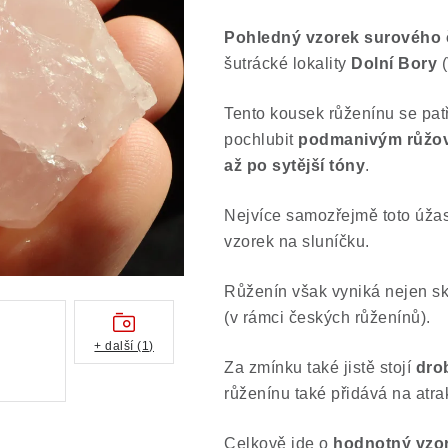
Pohledný vzorek surového 
šutrácké lokality
Dolní Bory
Tento kousek růženínu se pat
pochlubit
podmanivým růžo
až po sytější tóny
.
Nejvíce samozřejmě toto úžas
vzorek na sluníčku.
Růženín však vyniká nejen sk
(v rámci českých růženínů).
+ další (1)
Za zmínku také jistě stojí
drob
růženínu také přidává na atrak
Celkově jde o
hodnotný vzor