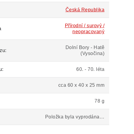
Česká Republika
Přírodní / surový /
a
neopracovaný
Dolní Bory - Hatě
zu:
(Vysočina)
u:
60. - 70. léta
cca 60 x 40 x 25 mm
78 g
Položka byla vyprodána…