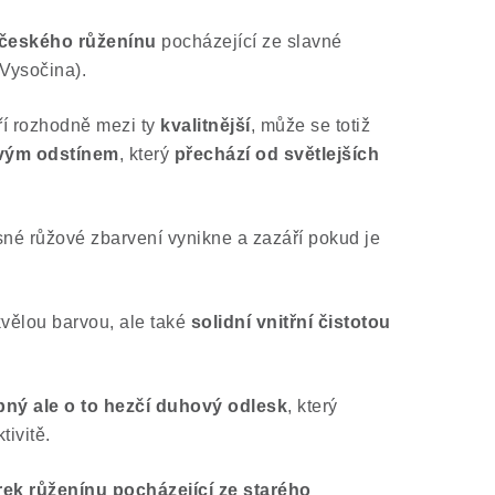
českého růženínu
pocházející ze slavné
(Vysočina).
ří rozhodně mezi ty
kvalitnější
, může se totiž
vým odstínem
, který
přechází od světlejších
né růžové zbarvení vynikne a zazáří pokud je
vělou barvou, ale také
solidní vnitřní čistotou
ný ale o to hezčí duhový odlesk
, který
tivitě.
ek růženínu pocházející ze starého