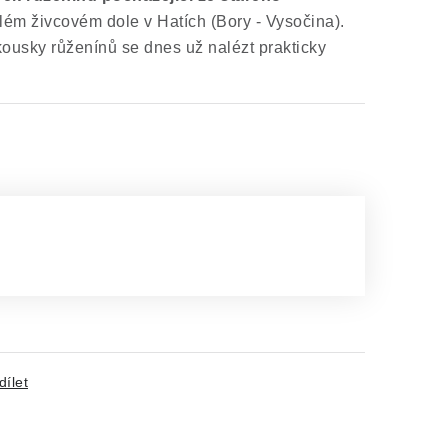
lém živcovém dole v Hatích (Bory - Vysočina).
kousky růženínů se dnes už nalézt prakticky
dílet