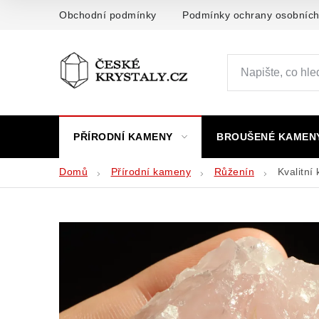
Přejít
Obchodní podmínky
Podmínky ochrany osobních
na
obsah
PŘÍRODNÍ KAMENY
BROUŠENÉ KAMEN
Domů
Přírodní kameny
Růženín
Kvalitní