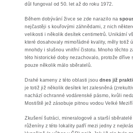
důl fungoval od 50. let až do roku 1972.
Během dobývání živce se zde narazilo na
spous
nejčastěji s kouřovými záhnědami, z nich někte
velikosti i několik desítek centimetrů. Unikátní vš
které dosahovaly mimořádné kvality, měly totiž
mnohdy i slušnou vnitřní čistotu. Mnoho těchto 
této historické doby nezachovalo, protože dříve
pouze několik málo sběratelů.
Drahé kameny z této oblasti jsou
dnes již
prakt
je totiž již několik desítek let zalesněná (zrekul
nachází ochranné vodárenské pásmo, kvůli neda
Mostiště jež zásobuje pitnou vodou Velké Meziř
Zkušení šutráci, mineralogové a starší sběratel
růženíny z této lokality patří mezi jedny z nejkr