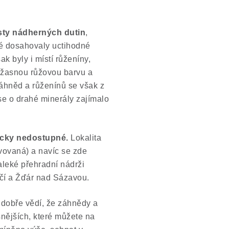
ty nádherných dutin
,
ré dosahovaly uctihodné
ak byly i místí růženíny,
 úžasnou růžovou barvu a
záhněd a růženínů se však z
 se o drahé minerály zajímalo
icky nedostupné.
Lokalita
tivovaná) a navíc se zde
leké přehradní nádrži
íčí a Žďár nad Sázavou.
é dobře vědí, že záhnědy a
ásnějších, které můžete na