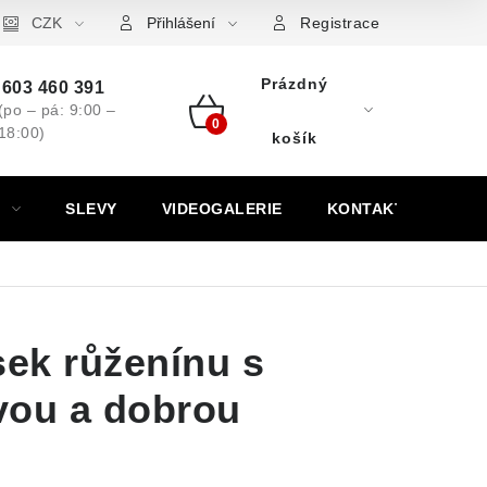
ovní značky
CZK
Výkup minerálů a drahých kamenů
Kontakt
Přihlášení
Registrace
Prázdný
603 460 391
(po – pá: 9:00 –
18:00)
Nákupní
košík
košík
SLEVY
VIDEOGALERIE
KONTAKT
sek růženínu s
vou a dobrou