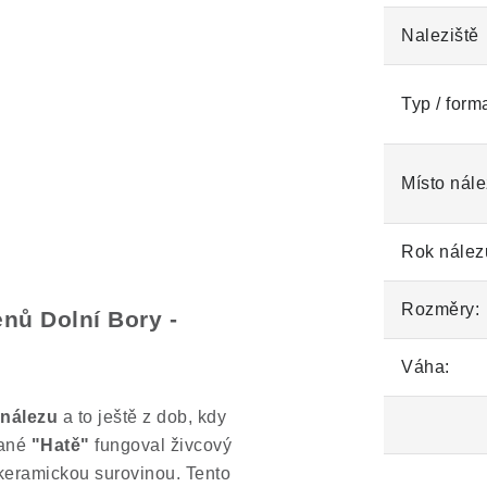
Naleziště
Typ / form
Místo nále
Rok nález
Rozměry:
nů Dolní Bory -
Váha:
 nálezu
a to ještě z dob, kdy
vané
"Hatě"
fungoval živcový
 keramickou surovinou. Tento