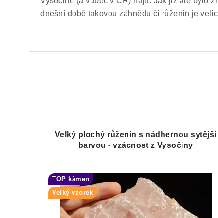
Vysočině (a vůbec v ČR) najít. Jak již ale bylo 
dnešní době takovou záhnědu či růženín je veli
Velký plochý růženín s nádhernou sytější
barvou - vzácnost z Vysočiny
TOP kámen
Velký vzorek