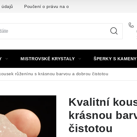
 údajů
Poučení o právu na odstoupení od smlouvy
Punc
Y
MISTROVSKÉ KRYSTALY
ŠPERKY S KAMENY
 kousek růženínu s krásnou barvou a dobrou čistotou
Kvalitní kou
krásnou bar
čistotou