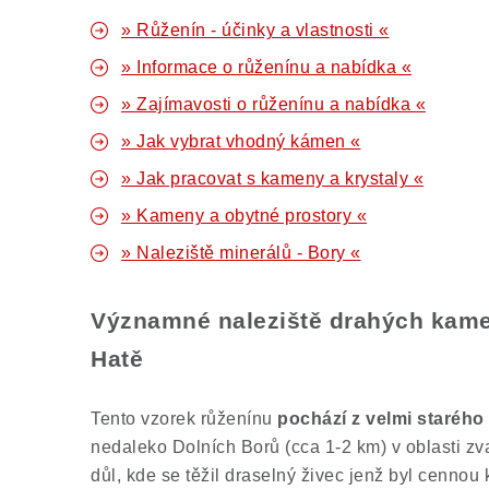
» Růženín - účinky a vlastnosti «
» Informace o růženínu a nabídka «
» Zajímavosti o růženínu a nabídka «
» Jak vybrat vhodný kámen «
» Jak pracovat s kameny a krystaly «
» Kameny a obytné prostory «
» Naleziště minerálů - Bory «
Významné naleziště drahých kame
Hatě
Tento vzorek růženínu
pochází z velmi starého
nedaleko Dolních Borů (cca 1-2 km) v oblasti z
důl, kde se těžil draselný živec jenž byl cennou