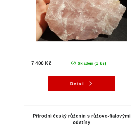
7 400 Kč
(1 ks)
Skladem
Detail
Přírodní český růženín s růžovo-fialovými
odstíny