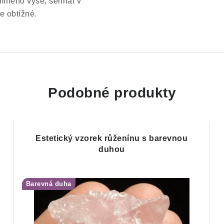
zmíněno výše, sehnat v
ce
obtížné.
Podobné produkty
Estetický vzorek růženínu s barevnou
duhou
Barevná duha