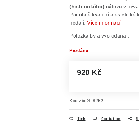
(historického) nálezu
v býva
Podobně kvalitní a estetické 
nedají.
Více informací
Položka byla vyprodána…
Prodáno
920 Kč
Měrná cena:
Kód zboží:
8252
Tisk
Zeptat se
S