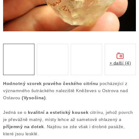
Obchodní podmínky
Podmínky ochrany osobních údajů
Poučení o právu na odstoupení od smlouvy
Puncovní značky
Výkup minerálů a drahých kamenů
Kontakt
+ další (4)
Hodnotný vzorek pravého českého citrínu
pocházející z
významného šutráckého naleziště Kněževes u Ostrova nad
Oslavou
(Vysočina)
.
Jedná se o
kvalitní a estetický kousek
citrínu, jehož povrch
je převážně matný, místy lehce až sametově ohlazený a
příjemný na dotek
. Najdou se zde však i drobné pasáže,
které jsou lesklé.