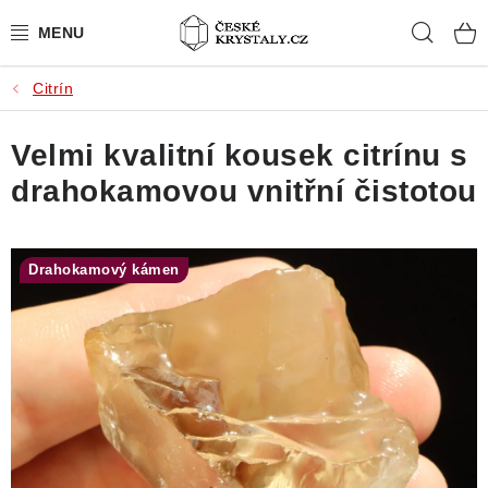
Přejít
Hleda
na
obsah
Citrín
PŘÍRODNÍ KAMENY
Velmi kvalitní kousek citrínu s
BROUŠENÉ KAMENY
drahokamovou vnitřní čistotou
MISTROVSKÉ KRYSTALY
ŠPERKY S KAMENY
Drahokamový kámen
SLEVY
VIDEOGALERIE
KONTAKT