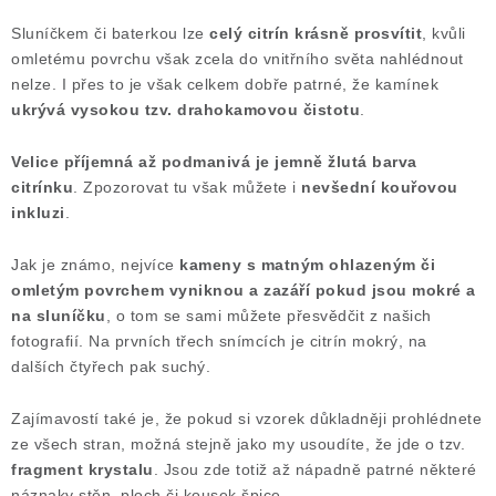
Sluníčkem či baterkou lze
celý citrín krásně prosvítit
, kvůli
omletému povrchu však zcela do vnitřního světa nahlédnout
nelze. I přes to je však celkem dobře patrné, že kamínek
ukrývá vysokou tzv. drahokamovou čistotu
.
Velice příjemná až podmanivá je jemně žlutá barva
citrínku
. Zpozorovat tu však můžete i
nevšední kouřovou
inkluzi
.
Jak je známo, nejvíce
kameny s matným ohlazeným či
omletým povrchem vyniknou a zazáří pokud jsou mokré a
na sluníčku
, o tom se sami můžete přesvědčit z našich
fotografií. Na prvních třech snímcích je citrín mokrý, na
dalších čtyřech pak suchý.
Zajímavostí také je, že pokud si vzorek důkladněji prohlédnete
ze všech stran, možná stejně jako my usoudíte, že jde o tzv.
fragment krystalu
. Jsou zde totiž až nápadně patrné některé
náznaky stěn, ploch či kousek špice.