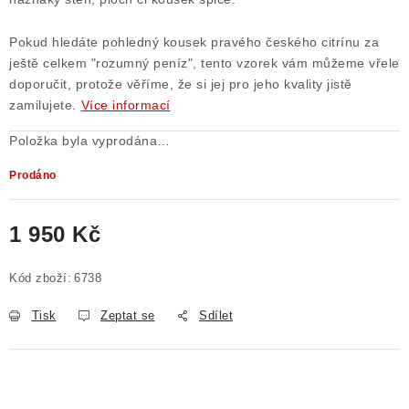
Pokud hledáte pohledný kousek pravého českého citrínu za
ještě celkem "rozumný peníz", tento vzorek vám můžeme vřele
doporučit, protože věříme, že si jej pro jeho kvality jistě
zamilujete.
Více informací
Položka byla vyprodána…
Prodáno
1 950 Kč
Měrná cena:
Kód zboží:
6738
Tisk
Zeptat se
Sdílet