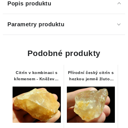
Popis produktu
Parametry produktu
Podobné produkty
Citrín v kombinaci s
Přírodní český citrín s
křemenem - Kněževes
hezkou jemně žlutou
na Vysočině
barvou