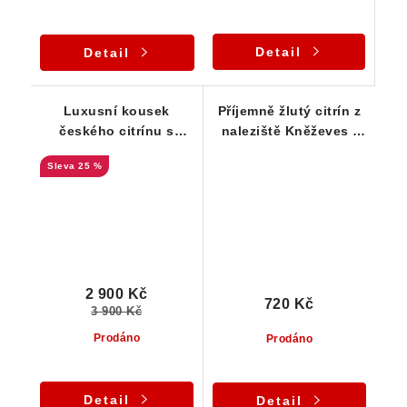
Detail
Detail
Luxusní kousek
Příjemně žlutý citrín z
českého citrínu s
naleziště Kněževes /
duhovými odlesky
Vysočině
25 %
2 900 Kč
720 Kč
3 900 Kč
Prodáno
Prodáno
Detail
Detail