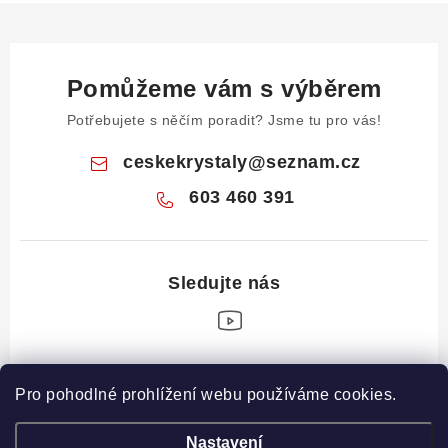
Pomůžeme vám s výběrem
Potřebujete s něčím poradit? Jsme tu pro vás!
ceskekrystaly
@
seznam.cz
603 460 391
Z
Pro pohodlné prohlížení webu používáme cookies.
á
Informace pro vás
p
Nastavení