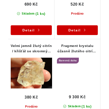
690 Kč
520 Kč
(1 ks)
Skladem
Prodáno
Detail
Detail
Velmi jemně žlutý citrín
Fragment krystalu
/ křišťál se skromným
úžasně žlutého citrínu
vnitřním světem
s velkou barevnou
Barevná duha
duhou
9 300 Kč
380 Kč
(1 ks)
Skladem
Prodáno