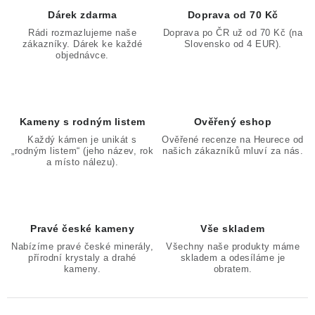
Dárek zdarma
Doprava od 70 Kč
Rádi rozmazlujeme naše
Doprava po ČR už od 70 Kč (na
zákazníky. Dárek ke každé
Slovensko od 4 EUR).
objednávce.
Kameny s rodným listem
Ověřený eshop
Každý kámen je unikát s
Ověřené recenze na Heurece od
„rodným listem“ (jeho název, rok
našich zákazníků mluví za nás.
a místo nálezu).
Pravé české kameny
Vše skladem
Nabízíme pravé české minerály,
Všechny naše produkty máme
přírodní krystaly a drahé
skladem a odesíláme je
kameny.
obratem.