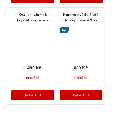
Kvalitní zlomek
Krásné světle žluté
krystalu citrínu s
citrínky v sadě 3 ks -
kouřovými tóny
Vysočina
Tip!
1 490 Kč
680 Kč
Prodáno
Prodáno
Detail
Detail