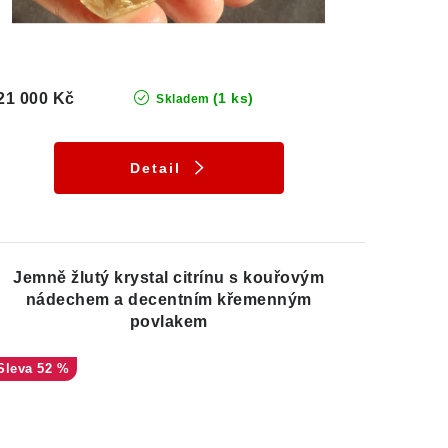
21 000 Kč
(1 ks)
Skladem
Detail
Jemně žlutý krystal citrínu s kouřovým
nádechem a decentním křemenným
povlakem
52 %