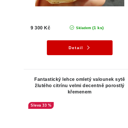
9 300 Kč
(1 ks)
Skladem
Detail
Fantastický lehce omletý valounek sytě
žlutého citrínu velmi decentně porostlý
křemenem
33 %