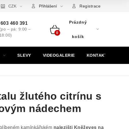
ovní značky
CZK
Výkup minerálů a drahých kamenů
Kontakt
Přihlášení
Registrace
Prázdný
603 460 391
(po – pá: 9:00 –
18:00)
Nákupní
košík
košík
SLEVY
VIDEOGALERIE
KONTAKT
alu žlutého citrínu s
řovým nádechem
oblíbeném kamínkářském
nalezišti Kněževes na