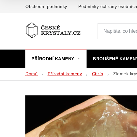
Přejít
Obchodní podmínky
Podmínky ochrany osobních
na
obsah
PŘÍRODNÍ KAMENY
BROUŠENÉ KAMEN
Domů
Přírodní kameny
Citrín
Zlomek kry