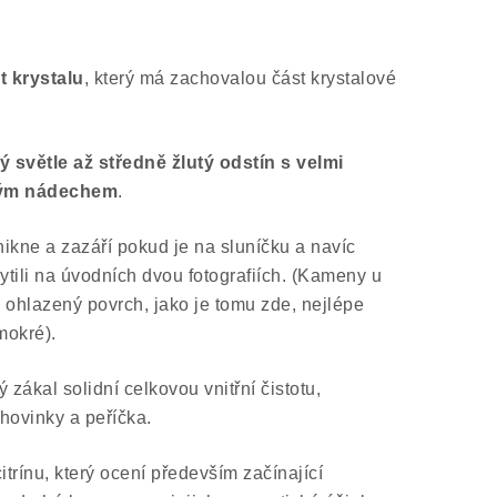
t krystalu
, který má zachovalou část krystalové
ý světle až středně žlutý odstín s velmi
vým nádechem
.
ikne a zazáří pokud je na sluníčku a navíc
ytili na úvodních dvou fotografiích. (Kameny u
 ohlazený povrch, jako je tomu zde, nejlépe
mokré).
ý zákal solidní celkovou vnitřní čistotu,
hovinky a peříčka.
trínu, který ocení především začínající