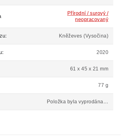
Přírodní / surový /
a
neopracovaný
zu:
Kněževes (Vysočina)
u:
2020
61 x 45 x 21 mm
77 g
Položka byla vyprodána…