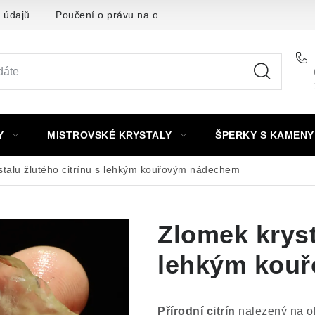
 údajů
Poučení o právu na odstoupení od smlouvy
Punc
Y
MISTROVSKÉ KRYSTALY
ŠPERKY S KAMENY
stalu žlutého citrínu s lehkým kouřovým nádechem
Zlomek kryst
lehkým kou
Přírodní citrín
nalezený na 