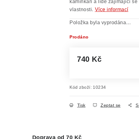
kamínkáři a lidé zajímající s
vlastnosti.
Více informací
Položka byla vyprodána…
Prodáno
740 Kč
Měrná cena:
Kód zboží:
10234
Tisk
Zeptat se
S
Doprava od 70 Kč