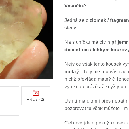
Vysočině
.
Jedná se o
zlomek / fragmen
stěny.
Na sluníčku má citrín
příjemn
decentním / lehkým kouřo
Nejvíce však tento kousek vyn
mokrý
- To jsme pro vás zach
nichž převládá matný či lehce
vyniknou právě až když jsou 
+ další (2)
Uvnitř má citrín i přes nepatrn
pozorovat tu však můžete i ml
Celkově jde o pěkný kousek ci