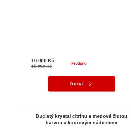
10 000 Kč
Prodáno
15 000 Kč
Detail
Buclatý krystal citrínu s medově žlutou
barvou a kouřovým nádechem