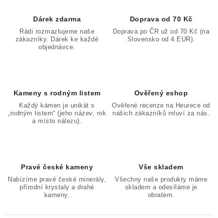
Dárek zdarma
Doprava od 70 Kč
Rádi rozmazlujeme naše
Doprava po ČR už od 70 Kč (na
zákazníky. Dárek ke každé
Slovensko od 4 EUR).
objednávce.
Kameny s rodným listem
Ověřený eshop
Každý kámen je unikát s
Ověřené recenze na Heurece od
„rodným listem“ (jeho název, rok
našich zákazníků mluví za nás.
a místo nálezu).
Pravé české kameny
Vše skladem
Nabízíme pravé české minerály,
Všechny naše produkty máme
přírodní krystaly a drahé
skladem a odesíláme je
kameny.
obratem.