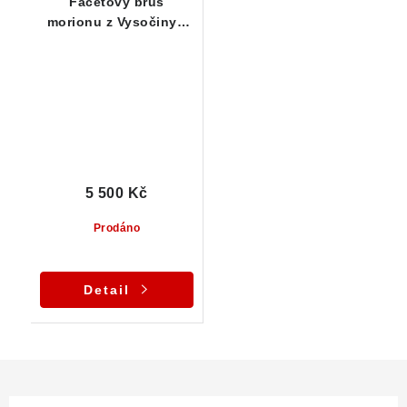
Facetový brus
morionu z Vysočiny -
kulatý briliant - 4,45 ct
5 500 Kč
Prodáno
Detail