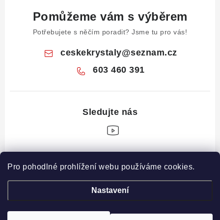
Pomůžeme vám s výběrem
Potřebujete s něčím poradit? Jsme tu pro vás!
ceskekrystaly
@
seznam.cz
603 460 391
Z
Pro pohodlné prohlížení webu používáme cookies.
á
Informace pro vás
p
Nastavení
a
Obchodní podmínky
Drahé Kameny Online
t
Podmínky ochrany osobních údajů