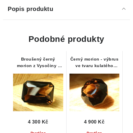
Popis produktu
Podobné produkty
Broušený černý
Černý morion - výbrus
morion z Vysočiny -
ve tvaru kulatého
tvar Radiant
briliantu - 3,95 ct
4 300 Kč
4 900 Kč