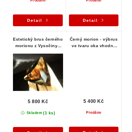
Prodáno
Prodáno
Detail
Detail
Estetický brus černého
Černý morion - výbrus
morionu z Vysočiny -
ve tvaru oka vhodný
3,95 ct
do přívěsku - 6,35 ct
5 400 Kč
5 800 Kč
(1 ks)
Prodáno
Skladem