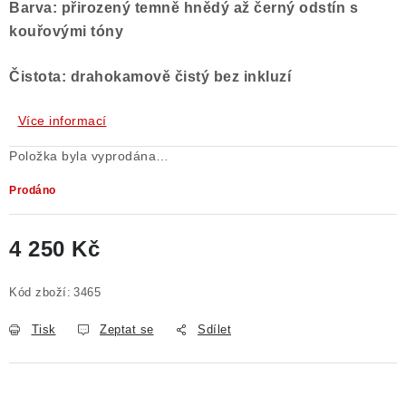
Barva: přirozený temně hnědý až černý odstín s
kouřovými tóny
Čistota: drahokamově čistý bez inkluzí
Více informací
Položka byla vyprodána…
Prodáno
4 250 Kč
Měrná cena:
Kód zboží:
3465
Tisk
Zeptat se
Sdílet