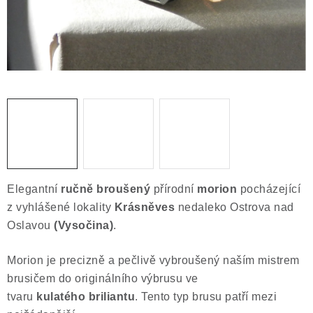
Obchodní podmínky
Podmínky ochrany osobních údajů
Poučení o právu na odstoupení od smlouvy
Puncovní značky
Výkup minerálů a drahých kamenů
Kontakt
Elegantní
ručně broušený
přírodní
morion
pocházející
z vyhlášené lokality
Krásněves
nedaleko Ostrova nad
Oslavou
(Vysočina)
.
Morion je precizně a pečlivě vybroušený naším mistrem
brusičem do originálního výbrusu ve
tvaru
kulatého
briliantu
. Tento typ brusu patří mezi