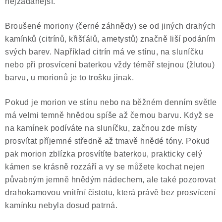
nejžádanější.
Broušené moriony (černé záhnědy) se od jiných drahých
kamínků (citrínů, křišťálů, ametystů) značně liší podáním
svých barev. Například citrín má ve stínu, na sluníčku
nebo při prosvícení baterkou vždy téměř stejnou (žlutou)
barvu, u morionů je to trošku jinak.
Pokud je morion ve stínu nebo na běžném denním světle
má velmi temně hnědou spíše až černou barvu. Když se
na kamínek podíváte na sluníčku, začnou zde místy
prosvítat příjemné středně až tmavě hnědé tóny. Pokud
pak morion zblízka prosvítíte baterkou, prakticky celý
kámen se krásně rozzáří a vy se můžete kochat nejen
půvabným jemně hnědým nádechem, ale také pozorovat
drahokamovou vnitřní čistotu, která právě bez prosvícení
kamínku nebyla dosud patrná.