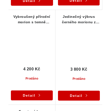
Detail
Detail
Vybroušený přírodní
Jedinečný výbrus
morion s temně
černého morionu z
hnědou až černou
Vysočiny - Cushion
barvou
4 200 Kč
3 800 Kč
Prodáno
Prodáno
Detail
Detail